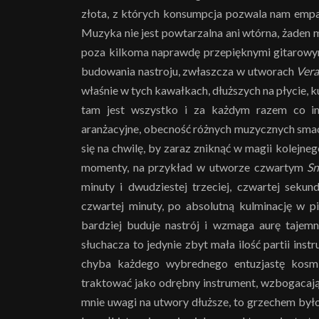
złota, z których konsumpcja pozwala nam empat
Muzyka nie jest powtarzalna ani wtórna, żaden m
poza kilkoma naprawdę przepięknymi gitarowym
budowania nastroju, zwłaszcza w utworach
Ver
właśnie w tych kawałkach, dłuższych na płycie, k
tam jest wszystko i za każdym razem co i
aranżacyjne, obecność różnych muzycznych sma
się na chwilę, by zaraz zniknąć w magii kolejn
momenty, na przykład w utworze czwartym
Sn
minuty i dwudziestej trzeciej, czwartej seku
czwartej minuty, po absolutną kulminację w pi
bardziej buduje nastrój i wzmaga aurę tajemn
słuchacza to jedynie zbyt mała ilość partii ins
chyba każdego wybrednego entuzjastę kosmi
traktować jako odrębny instrument, wzbogacaj
mnie uwagi na utwory dłuższe, to grzechem był