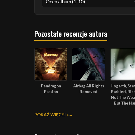
Pozostałe recenzje autora
Pendragon
Airbag All Rights
Hogarth, Ste
Passion
Removed
Barbieri, Ric
Not The We
But The Ha
POKAŻ WIĘCEJ »