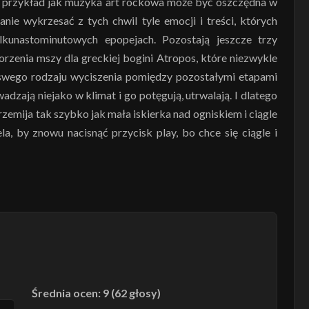
to przykład jak muzyka art rockowa może być oszczędna w
anie wykrzesać z tych chwil tyle emocji i treści, których
unastominutowych epopejach. Pozostają jeszcze trzy
orzenia mszy dla greckiej bogini Atropos, które niezwykle
swego rodzaju wyciszenia pomiędzy pozostałymi etapami
dzają niejako w klimat i go potęgują, utrwalają. I dlatego
rzemija tak szybko jak mała iskierka nad ogniskiem i ciągle
la, by znowu nacisnąć przycisk play, bo chce się ciągle i
Średnia ocen: 9 (62 głosy)