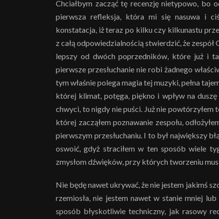
Chciałbym zacząć tę recenzję nietypowo, bo od
pierwsza refleksja, która mi się nasuwa i ci
konstatacja, iż teraz po kilku czy kilkunastu 
z całą odpowiedzialnością stwierdzić, że zespó
lepszy od dwóch poprzedników, które już i ta
pierwsze przesłuchanie nie robi żadnego właściw
tym właśnie polega magia tej muzyki, pełna taje
której klimat, potęga, piękno i wpływ na duszę
chwyci, to nigdy nie puści. Już nie powtórzyłem
której zacząłem poznawanie zespołu, odłożyłem
pierwszym przesłuchaniu. I to był największy bł
oswoić, gdyż straciłem w ten sposób wiele t
zmysłom dźwięków, przy których tworzeniu musi
Nie będę nawet ukrywać, że nie jestem jakimś 
rzemiosła, nie jestem nawet w stanie mniej lub
sposób błyskotliwie techniczny, jak rasowy re