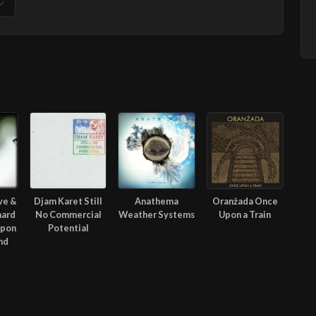
ve &
Djam Karet Still
Anathema
Oranżada Once
hard
No Commercial
Weather Systems
Upon a Train
apon
Potential
nd