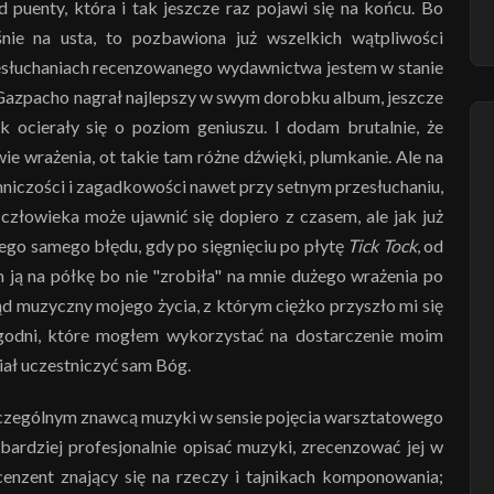
 puenty, która i tak jeszcze raz pojawi się na końcu. Bo
śnie na usta, to pozbawiona już wszelkich wątpliwości
przesłuchaniach recenzowanego wydawnictwa jestem w stanie
ł Gazpacho nagrał najlepszy w swym dorobku album, jeszcze
k ocierały się o poziom geniuszu. I dodam brutalnie, że
ie wrażenia, ot takie tam różne dźwięki, plumkanie. Ale na
mniczości i zagadkowości nawet przy setnym przesłuchaniu,
 człowieka może ujawnić się dopiero z czasem, ale jak już
 tego samego błędu, gdy po sięgnięciu po płytę
Tick Tock
, od
 ją na półkę bo nie "zrobiła" na mnie dużego wrażenia po
ąd muzyczny mojego życia, z którym ciężko przyszło mi się
ygodni, które mogłem wykorzystać na dostarczenie moim
ał uczestniczyć sam Bóg.
szczególnym znawcą muzyki w sensie pojęcia warsztatowego
 bardziej profesjonalnie opisać muzyki, zrecenzować jej w
cenzent znający się na rzeczy i tajnikach komponowania;