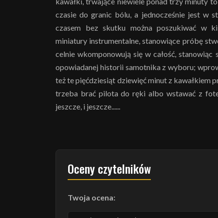
kawałki, trwające niewiele ponad trzy minuty 
czasie do granic bólu, a jednocześnie jest w st
czasem bez skutku można poszukiwać w kilk
miniatury instrumentalne, stanowiące próbę stw
celnie wkomponowują się w całość, stanowiąc 
opowiadanej historii samotnika z wyboru; wprowa
też te pięćdziesiąt dziewięć minut z kawałkiem p
trzeba brać pilota do ręki albo wstawać z fote
jeszcze, i jeszcze......
Oceny czytelników
Twoja ocena: