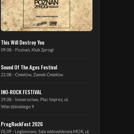
This Will Destroy You
09.08 - Poznań, Klub 2progi
Sound Of The Ages Festival
22.08 - Ćmielów, Zamek Ćmielów
INO-ROCK FESTIVAL
29.08 - Inowrocław, Plac Imprez, ul.
Wierzbińskiego 9
ProgRockFest 2026
05.09 - Legionowo, Sala widowiskowa MOK, ul.
Piłsudskiego 41
Antimatter + Sleeping Pulse