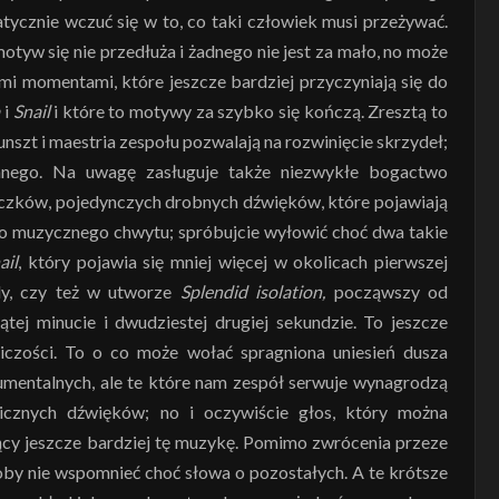
ycznie wczuć się w to, co taki człowiek musi przeżywać.
otyw się nie przedłuża i żadnego nie jest za mało, no może
i momentami, które jeszcze bardziej przyczyniają się do
a
i
Snail
i które to motywy za szybko się kończą. Zresztą to
unszt i maestria zespołu pozwalają na rozwinięcie skrzydeł;
nnego. Na uwagę zasługuje także niezwykłe bogactwo
czków, pojedynczych drobnych dźwięków, które pojawiają
ego muzycznego chwytu; spróbujcie wyłowić choć dwa takie
ail
, który pojawia się mniej więcej w okolicach pierwszej
ndy, czy też w utworze
Splendid isolation,
począwszy od
ątej minucie i dwudziestej drugiej sekundzie. To jeszcze
iczości. To o co może wołać spragniona uniesień dusza
trumentalnych, ale te które nam zespół serwuje wynagrodzą
cznych dźwięków; no i oczywiście głos, który można
ący jeszcze bardziej tę muzykę. Pomimo zwrócenia przeze
oby nie wspomnieć choć słowa o pozostałych. A te krótsze