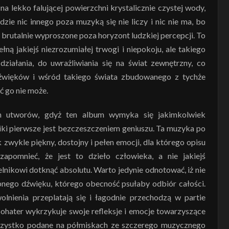
 na lekko falującej powierzchni krystalicznie czystej wody,
zie nic innego poza muzyką się nie liczy i nic nie ma, bo
rutalnie wyproszone poza horyzont ludzkiej percepcji. To
ną jakiejś niezrozumiałej trwogi i niepokoju, ale takiego
ziałania, do uwrażliwiania się na świat zewnętrzny, co
dźwięków i wśród takiego świata zbudowanego z tychże
ć go nie może.
ch utworów, gdyż ten album wymyka się jakimkolwiek
iki pierwsze jest bezczeszczeniem geniuszu. Ta muzyka po
 zwykle piękny, dostojny i pełen emocji, dla którego opisu
pomnieć, że jest to dzieło człowieka, a nie jakiejś
lnikowi dotknąć absolutu. Warto jedynie odnotować, iż nie
bnego dźwięku, którego obecność psułaby odbiór całości.
lnienia przeplatają się i łagodnie przechodzą w partie
ohater wykrzykuje swoje refleksje i emocje towarzyszące
wszystko podane na półmiskach ze szczerego muzycznego