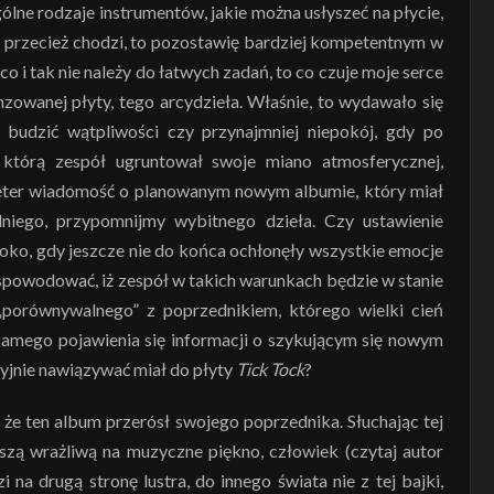
lne rodzaje instrumentów, jakie można usłyszeć na płycie,
to przecież chodzi, to pozostawię bardziej kompetentnym w
co i tak nie należy do łatwych zadań, to co czuje moje serce
nzowanej płyty, tego arcydzieła. Właśnie, to wydawało się
budzić wątpliwości czy przynajmniej niepokój, gdy po
 którą zespół ugruntował swoje miano atmosferycznej,
w eter wiadomość o planowanym nowym albumie, który miał
niego, przypomnijmy wybitnego dzieła. Czy ustawienie
o, gdy jeszcze nie do końca ochłonęły wszystkie emocje
 spowodować, iż zespół w takich warunkach będzie w stanie
„porównywalnego” z poprzednikiem, którego wielki cień
mego pojawienia się informacji o szykującym się nowym
cyjnie nawiązywać miał do płyty
Tick Tock
?
 że ten album przerósł swojego poprzednika. Słuchając tej
uszą wrażliwą na muzyczne piękno, człowiek (czytaj autor
na drugą stronę lustra, do innego świata nie z tej bajki,