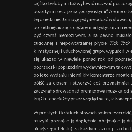
ciężko byłoby mi też wyłowić i nazwać poszczegó
poza tymi rzecz jasna „oczywistymi”. Ale nie o 
tej dziedzinie. Ja mogę jedynie oddać w słowach, 
po zetknięciu się z ciężarem artystycznym rece
być czymś niemożliwym, a na pewno musiało 
cudownej i niepowtarzalnej płycie
Tick Tock
,
klimatycznej i uduchowionej grupy, wypuścił 
się ukazać w niewiele ponad rok od poprzed
poprzeczki poprzednim wydawnictwem tak wysok
po jego wydaniu i nie milkły komentarze, mogło
pójść za ciosem i stworzyć coś przynajmniej 
zaczynał górować nad premierową muzyką od sa
krążku, chociażby przez wzgląd na to, iż koncep
W prostych i krótkich słowach śmiem twierdzić,
muzyki, poznając ją dogłębnie, obejmując ją d
niniejszego tekstu) za każdym razem przechodzi 