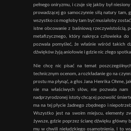
pełnego oniryzmu, i czuje się jakby był niesiony
prowadzącej go samoczynnie siłą natury tam, gd
wszystko co mogłoby tam być musiałoby zostać b
istne obcowanie z baśniową rzeczywistością, peł
metafizycznego, który nakręca człowieka do d
pozwala pomyśleć, że właśnie wśród takich 
dźwięków żyją aniołowie i gdzie nic złego spotka
Nie chcę nic pisać na temat poszczególny
technicznym ocenom, a rozkładanie go na czynn
prostu ma płynąć, a głos Jana Henrika Ohme, jak
nie ma właściwych słów, nie pozwala nam za
nadprzyrodzonej istoty chcącej pozwolić śmierte
ma na tej płycie żadnego zbędnego i niepotrze
Wszystko jest na swoim miejscu, elementy zwo
żywsze, gdzie poprzez ścianę dźwięku główny b
mu w chwili nieludzkiego osamotnienia. I to 