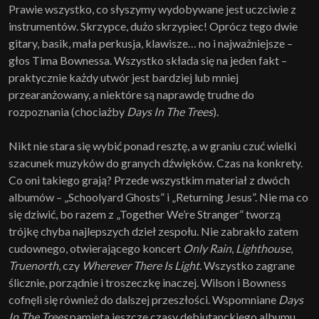
Prawie wszystko, co słyszymy wydobywane jest uczciwie z
instrumentów. Skrzypce, dużo skrzypiec! Oprócz tego dwie
gitary, basik, mała perkusja, klawisze… no i najważniejsze –
głos Tima Bownessa. Wszystko składa się na jeden fakt –
praktycznie każdy utwór jest bardziej lub mniej
przearanżowany, a niektóre są naprawdę trudne do
rozpoznania (chociażby
Days In The Trees
).
Nikt nie stara się wybić ponad resztę, a w graniu czuć wielki
szacunek muzyków do granych dźwięków. Czas na konkrety.
Co oni takiego grają? Przede wszystkim materiał z dwóch
albumów – „Schoolyard Ghosts” i „Returning Jesus”. Nie ma co
się dziwić, bo razem z „Together We’re Stranger” tworzą
trójkę chyba najlepszych dzieł zespołu. Nie zabrakło zatem
cudownego, otwierającego koncert
Only Rain
,
Lighthouse
,
Truenorth
, czy
Wherever There Is Light
. Wszystko zagrane
ślicznie, porządnie i troszeczkę inaczej. Wilson i Bowness
cofnęli się również do dalszej przeszłości. Wspomniane
Days
In The Trees
pamięta jeszcze czasy debiutanckiego albumu.