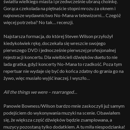
światła wielkiego miasta i przedwcześnie ubraną choinkę.
Gorąca czekolada na piętnaście stopni mrozu za oknem i
najnowsze wydawnictwo No-Mana w telewizorni… Czegóż
więcej potrzeba? No tak… recenzji.
Najstarsza formacja, do której Steven Wilson przyłożył
kiedykolwiek rękę, doczekała się wreszcie swojego
pierwszego DVD i jednocześnie pierwszej profesjonalnej
rejestracji koncertu. Dla wielbicieli dźwięków duetu to nie
lada gratka, gdyż koncerty No-Mana to rzadkość. Poza tym
repertuar nie wydaje się być do końca zdatny do grania go na
żywo, więc musiało wyjść inaczej. I wyszło…
All the things we were – rearranged…
Panowie Bowness/Wilson bardzo mnie zaskoczyli już samym
podejściem do wykonywania muzyki na scenie. Obawiałem
się, że większa część dźwięków będzie zsamplowana, a
muzycy pozostaną tylko dodatkiem. A tu miła niespodzianka!