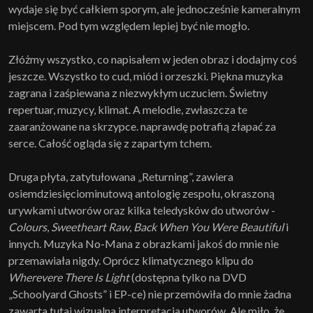
wydaje się być całkiem sporym, ale jednocześnie kameralnym
miejscem. Pod tym względem lepiej być nie mogło.
Złóżmy wszystko, co napisałem w jeden obraz i dodajmy coś
jeszcze. Wszystko to cud, miód i orzeszki. Piękna muzyka
zagrana i zaśpiewana z niezwykłym uczuciem. Świetny
repertuar, muzycy, klimat. A melodie, zwłaszcza te
zaaranżowane na skrzypce. naprawdę potrafią złapać za
serce. Całość ogląda się z zapartym tchem.
Druga płyta, zatytułowana „Returning”, zawiera
osiemdziesięciominutową antologię zespołu, okraszoną
urywkami utworów oraz kilka teledysków do utworów -
Colours
,
Sweetheart Raw
,
Back When You Were Beautiful
i
innych. Muzyka No-Mana z obrazkami jakoś do mnie nie
przemawiała nigdy. Oprócz klimatycznego klipu do
Wherevere There Is Light
(dostępna tylko na DVD
„Schoolyard Ghosts” i EP-ce) nie przemówiła do mnie żadna
zawarta tutaj wizualna interpretacja utworów. Ale miło, że