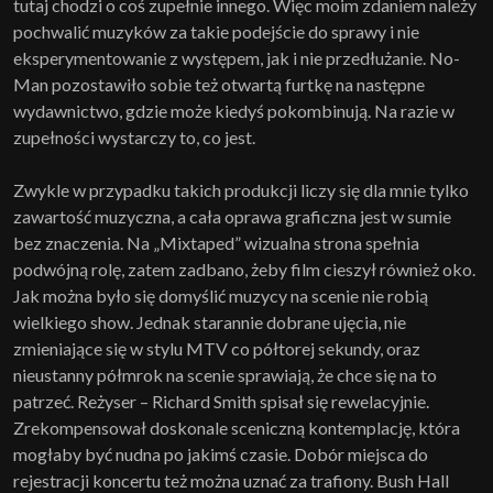
tutaj chodzi o coś zupełnie innego. Więc moim zdaniem należy
pochwalić muzyków za takie podejście do sprawy i nie
eksperymentowanie z występem, jak i nie przedłużanie. No-
Man pozostawiło sobie też otwartą furtkę na następne
wydawnictwo, gdzie może kiedyś pokombinują. Na razie w
zupełności wystarczy to, co jest.
Zwykle w przypadku takich produkcji liczy się dla mnie tylko
zawartość muzyczna, a cała oprawa graficzna jest w sumie
bez znaczenia. Na „Mixtaped” wizualna strona spełnia
podwójną rolę, zatem zadbano, żeby film cieszył również oko.
Jak można było się domyślić muzycy na scenie nie robią
wielkiego show. Jednak starannie dobrane ujęcia, nie
zmieniające się w stylu MTV co półtorej sekundy, oraz
nieustanny półmrok na scenie sprawiają, że chce się na to
patrzeć. Reżyser – Richard Smith spisał się rewelacyjnie.
Zrekompensował doskonale sceniczną kontemplację, która
mogłaby być nudna po jakimś czasie. Dobór miejsca do
rejestracji koncertu też można uznać za trafiony. Bush Hall