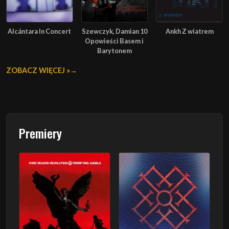
Alcántara In Concert
Szewczyk, Damian 10
Ankh Z wiatrem
Opowieści Basem i
Barytonem
ZOBACZ WIĘCEJ »
Premiery