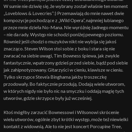
W sumie nie dziwię się, że wybrany został właśnie ten moment
„Loveblows & Lovecries”:) Przemawiają do mnie nawet dwie
kompozycje pochodzące z „Wild Opera”, najmniej lubianego
przeze mnie dzieła No-Mana. Nie wyróżnię żadnego momentu
– nie da rady. Występ nie schodzi poniżej pewnego poziomu.
Również jeśli chodzi o muzyków nikt nie wybija się jakoś
znacząco. Steven Wilson stoi sobie z boku i stara się nie
zwracać na siebie uwagi, Tim Bowness śpiewa, jak zwykle
fantastycznie, wpatrzony gdzieś przed siebie, bądź pod siebie
jak zahipnotyzowany. Gitarzyści w cieniu, klawisze w cieniu.
Tylko skrzypce Steve’a Binghama jakby troszeczkę
przodowały. Bo faktycznie przodują. Dodają wiele utworom,
w których nigdy nie było nic na smyczku i oddają magię tych
utworów, gdzie skrzypce były już wcześniej.
Ktoś mógłby zarzucić Bownessowi i Wilsonowi skrócenie
wielu utworów, ogólnie zbyt krótki występ, może też niewielki
kontakt z widownią. Ale to nie jest koncert Porcupine Tree,