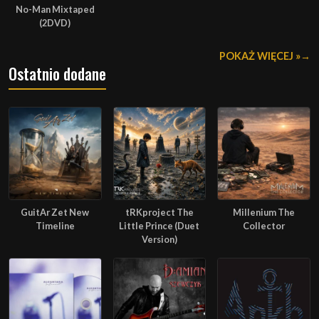
No-Man Mixtaped
(2DVD)
POKAŻ WIĘCEJ »
Ostatnio dodane
GuitAr Zet New
tRKproject The
Millenium The
Timeline
Little Prince (Duet
Collector
Version)