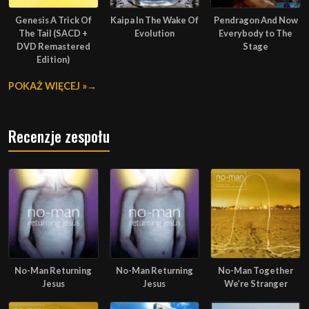
Genesis A Trick Of
Kaipa In The Wake Of
Pendragon And Now
The Tail (SACD +
Evolution
Everybody to The
DVD Remastered
Stage
Edition)
POKAŻ WIĘCEJ »
Recenzje zespołu
No-Man Returning
No-Man Returning
No-Man Together
Jesus
Jesus
We’re Stranger