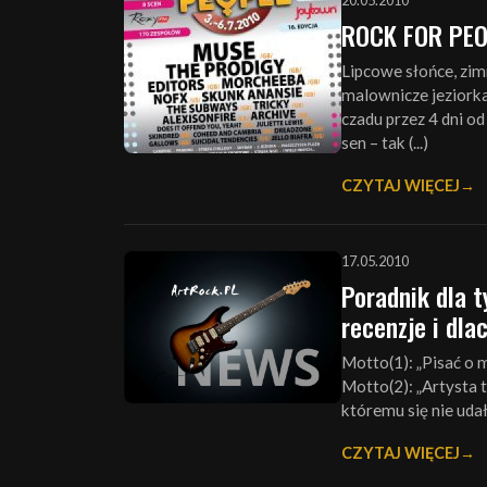
20.05.2010
ROCK FOR PEO
Lipcowe słońce, zim
malownicze jeziork
czadu przez 4 dni od
sen – tak (...)
CZYTAJ WIĘCEJ
17.05.2010
Poradnik dla t
recenzje i dla
Motto(1): „Pisać o m
Motto(2): „Artysta t
któremu się nie udało.
CZYTAJ WIĘCEJ