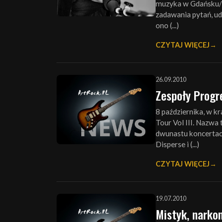
muzyka w Gdańsku/S
zadawania pytań, uda
ono (...)
CZYTAJ WIĘCEJ
26.09.2010
Zespoły Progre
8 października, w k
Tour Vol III. Nazwa
dwunastu koncertach
Disperse i (...)
CZYTAJ WIĘCEJ
19.07.2010
Mistyk, narko