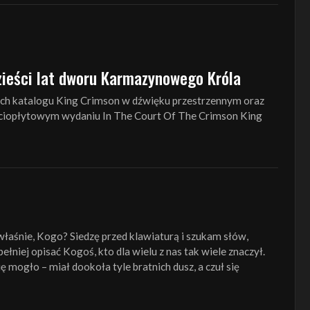
zieści lat dworu Karmazynowego Króla
ch katalogu King Crimson w dźwięku przestrzennym oraz
iopłytowym wydaniu In The Court Of The Crimson King
aśnie, Kogo? Siedzę przed klawiaturą i szukam słów,
ełniej opisać Kogoś, kto dla wielu z nas tak wiele znaczył.
 mogło – miał dookoła tyle bratnich dusz, a czuł się