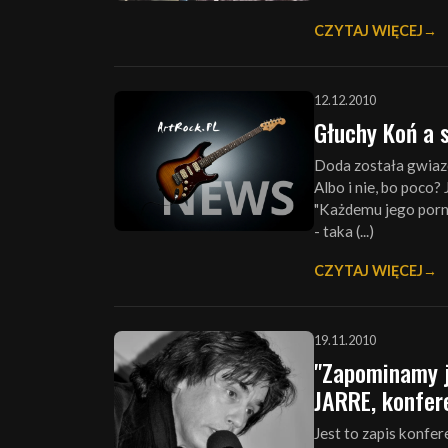
CZYTAJ WIĘCEJ
12.12.2010
Głuchy Koń a 
Doda została gwiazd
Albo i nie, bo poco
"Każdemu jego porno"
- taka (...)
CZYTAJ WIĘCEJ
19.11.2010
"Zapominamy 
JARRE, konfer
Jest to zapis konfer