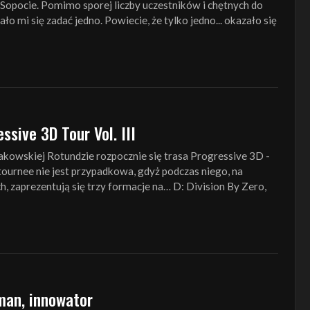
opocie. Pomimo sporej liczby uczestników i chętnych do
ło mi się zadać jedno. Powiecie, że tylko jedno... okazało się
ssive 3D Tour Vol. III
rakowskiej Rotundzie rozpocznie się trasa Progressive 3D -
 tournee nie jest przypadkowa, gdyż podczas niego, na
, zaprezentują się trzy formacje na… D: Division By Zero,
man, innowator