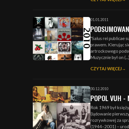
01.01.2011
PODSUMOWANI
"Salus rei publicae
prawem. Kierując si
artrockowego podsu
Muzycznie był on (...
CZYTAJ WIĘCEJ
30.12.2010
POPOL VUH -
Rok 1969 był księży
(lądowanie pierwszy
rozrywkowej za spra
(1944–2001) – urodz