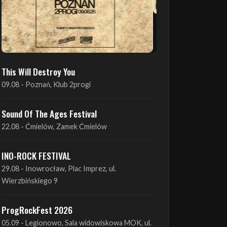
This Will Destroy You
09.08 - Poznań, Klub 2progi
Sound Of The Ages Festival
22.08 - Ćmielów, Zamek Ćmielów
INO-ROCK FESTIVAL
29.08 - Inowrocław, Plac Imprez, ul.
Wierzbińskiego 9
ProgRockFest 2026
05.09 - Legionowo, Sala widowiskowa MOK, ul.
Piłsudskiego 41
Antimatter + Sleeping Pulse