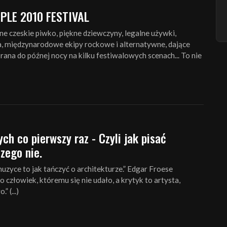
PLE 2010 FESTIVAL
ne czeskie piwko, piękne dziewczyny, legalne używki,
a, międzynarodowe ekipy rockowe i alternatywne, dające
 rana do późnej nocy na kilku festiwalowych scenach... To nie
ych co pierwszy raz - Czyli jak pisać
czego nie.
uzyce to jak tańczyć o architekturze.” Edgar Froese
o człowiek, któremu się nie udało, a krytyk to artysta,
” (...)