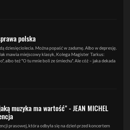
sprawa polska
ą dziesięciolecia. Można popaść w zadumę. Albo w depresję.
? Jak mawia miejscowy klasyk, Kolega Magister Tarkus:
, albo też "O tu mnie boli ze śmiechu". Ale cóż – jaka dekada
jaką muzyka ma wartość" - JEAN MICHEL
encja
encji prasowej, która odbyła się na dzień przed koncertem