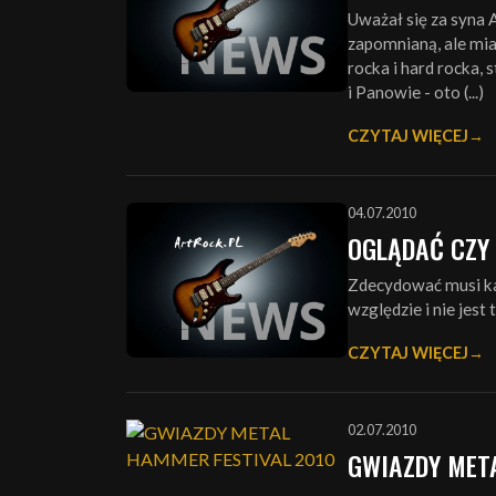
Uważał się za syna A
zapomnianą, ale mia
rocka i hard rocka,
i Panowie - oto (...)
CZYTAJ WIĘCEJ
04.07.2010
OGLĄDAĆ CZY
Zdecydować musi ka
względzie i nie jest
CZYTAJ WIĘCEJ
02.07.2010
GWIAZDY MET