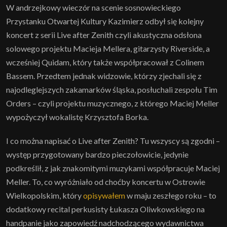
W andrzejkowy wieczór na scenie sosnowieckiego
Przystanku Otwartej Kultury Kazimierz odbył się kolejny
koncert z serii Live after Zenith czyli akustyczna odsłona
solowego projektu Macieja Mellera, gitarzysty Riverside, a
wcześniej Quidam, który także współpracował z Colinem
Bassem. Przedtem jednak widzowie, którzy zjechali się z
najodleglejszych zakamarków śląska, posłuchali zespołu Tim
Orders – czyli projektu muzycznego, z którego Maciej Meller
wypożyczył wokalistę Krzysztofa Borka.
I co można napisać o Live after Zenith? Tu wszyscy są zgodni –
występ przygotowany bardzo pieczołowicie, jedynie
podkreślił, z jak znakomitymi muzykami współpracuje Maciej
Meller. To, co wyróżniało od choćby koncertu w Ostrowie
Wielkopolskim, który
opisywałem
w maju zeszłego roku – to
dodatkowy recital perkusisty Łukasza Oliwkowskiego na
handpanie jako zapowiedź nadchodzącego wydawnictwa