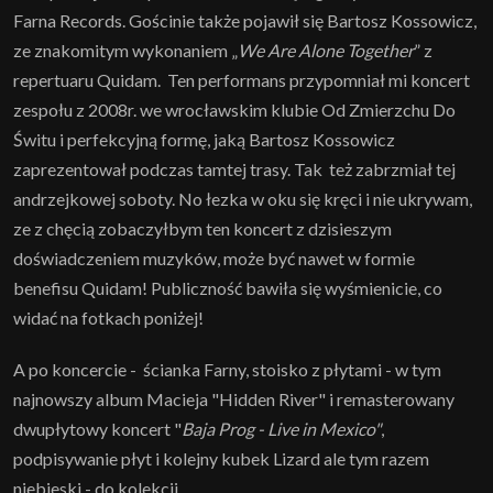
Farna Records. Gościnie także pojawił się Bartosz Kossowicz,
ze znakomitym wykonaniem „
We Are Alone Together
” z
repertuaru Quidam. Ten performans przypomniał mi koncert
zespołu z 2008r. we wrocławskim klubie Od Zmierzchu Do
Świtu i perfekcyjną formę, jaką Bartosz Kossowicz
zaprezentował podczas tamtej trasy. Tak też zabrzmiał tej
andrzejkowej soboty. No łezka w oku się kręci i nie ukrywam,
ze z chęcią zobaczyłbym ten koncert z dzisieszym
doświadczeniem muzyków, może być nawet w formie
benefisu Quidam! Publiczność bawiła się wyśmienicie, co
widać na fotkach poniżej!
A po koncercie - ścianka Farny, stoisko z płytami - w tym
najnowszy album Macieja "Hidden River" i remasterowany
dwupłytowy koncert "
Baja Prog - Live in Mexico"
,
podpisywanie płyt i kolejny kubek Lizard ale tym razem
niebieski - do kolekcji.