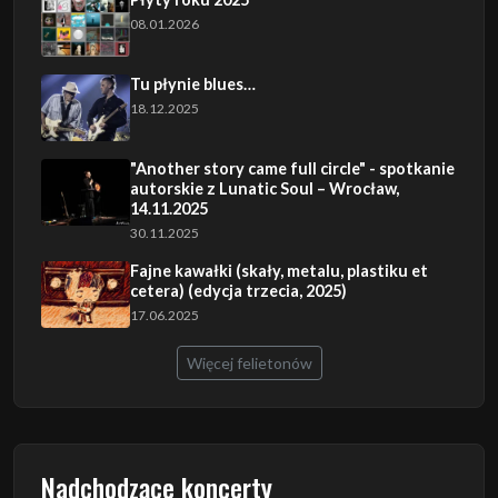
08.01.2026
Tu płynie blues…
18.12.2025
"Another story came full circle" - spotkanie
autorskie z Lunatic Soul – Wrocław,
14.11.2025
30.11.2025
Fajne kawałki (skały, metalu, plastiku et
cetera) (edycja trzecia, 2025)
17.06.2025
Więcej felietonów
Nadchodzące koncerty