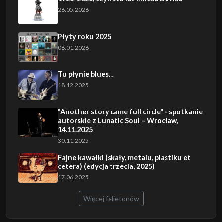
26.05.2026
Płyty roku 2025
08.01.2026
Tu płynie blues…
18.12.2025
"Another story came full circle" - spotkanie
autorskie z Lunatic Soul – Wrocław,
14.11.2025
30.11.2025
Fajne kawałki (skały, metalu, plastiku et
cetera) (edycja trzecia, 2025)
17.06.2025
Więcej felietonów