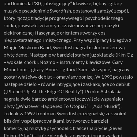
pod koniec lat ‘80, „obsługujący” klawisze, bębny i gitarę
muzyk o pseudonimie Swordfish, postanowił założyć zespól,
który łącząc tradycje progresywnego i psychodelicznego
rocka, powstałej w tamtym czasie nowoczesnej muzyki
elektronicznej i fascynacje orientem utworzy cos
niepowtarzalnego i mistycznego. Przy współpracy kolegów z
Magic Mushrom Band, Swordfish nagrał nisko budżetową
płytę demo. Następnie w bardziej stałym już składzie (Kim Oz
– wokale, chórki, Nozmo – instrumenty klawiszowe, Gary
Moonboot – gitary, Bones – gitary i Sam - skrzypce) nagrany
został właściwy debiut – omawiany poniżej. W 1993 powstało
następne dzieło – równie intrygujące i zaskakujące co debiut
(„Pitched Up At The Edge Of Reality”). Po nim Astralasia
nagrała dwie bardzo ambientowe (oczywiście wspaniale)
płyty („Whatever Happened To Utopia?” i „Axis Mundi”).
Jednak w 1997 frontman Swordfish pożegnał się ze swoimi
bliskimi współpracownikami, by tworzyć bardziej
komercyjną muzykę psychodelic trance (na płycie „Seven
Pointed Star”) – które nie miała z dawnymi propozycjami