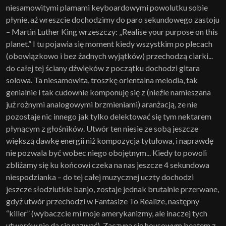
niesamowitymi plamami keyboardowymi powolutku sobie
płynie, aż wreszcie dochodzimy do paro sekundowego zastoju
– Martin Luther King wrzeszczy: „Realise your purpose on this
planet.” I tu pojawia się moment kiedy wszystkim po plecach
(obowiązkowo i bez żadnych wyjątków) przechodzą ciarki...
do całej tej ściany dźwięków z początku dochodzi gitara
solowa. Ta niesamowita, troszkę orientalna melodia, tak
genialnie i tak cudownie komponuję się z (nieźle namieszana
już rożnymi analogowymi brzmieniami) aranżacją, ze nie
pozostaje nic innego jak tylko delektować się tym nektarem
płynącym z głośników. Utwór ten niesie ze sobą jeszcze
większą dawkę energii niż kompozycja tytułowa, i naprawdę
nie pozwala być wobec niego obojętnym... Kiedy to powoli
zbliżamy się ku końcowi czeka na nas jeszcze 4 sekundowa
niespodzianka – do tej całej muzycznej uczty dochodzi
jeszcze słodziutkie banjo, zostaje jednak brutalnie przerwane,
gdyż utwór przechodzi w Fantasize To Realize, następny
“killer” (wybaczcie mi moje amerykanizmy, ale inaczej tych
utworów nie da się nazwać). Zaczyna się housowym beatem z