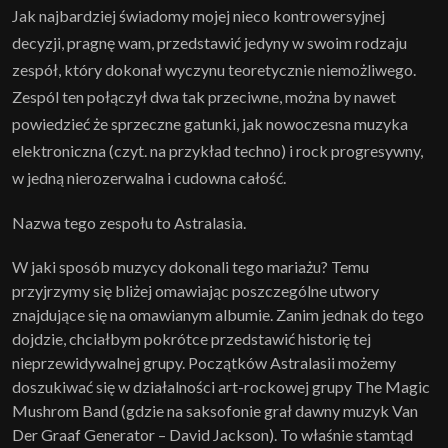
Jak najbardziej świadomy mojej nieco kontrowersyjnej
decyzji, pragnę wam, przedstawić jedyny w swoim rodzaju
zespół, który dokonał wyczynu teoretycznie niemożliwego.
Zespól ten połączył dwa tak przeciwne, można by nawet
powiedzieć że sprzeczne gatunki, jak nowoczesna muzyka
elektroniczna (czyt. na przykład techno) i rock progresywny,
w jedną nierozerwalna i cudowna całość.
Nazwa tego zespołu to Astralasia.
W jaki sposób muzycy dokonali tego mariażu? Temu
przyjrzymy się bliżej omawiając poszczególne utwory
znajdujące się na omawianym albumie. Zanim jednak do tego
dojdzie, chciałbym pokrótce przedstawić historię tej
nieprzewidywalnej grupy. Początków Astralasii możemy
doszukiwać się w działalności art-rockowej grupy The Magic
Mushrom Band (gdzie na saksofonie grał dawny muzyk Van
Der Graaf Generator – David Jackson). To właśnie stamtąd