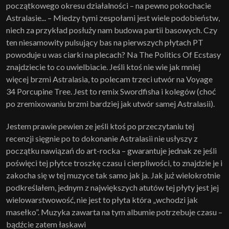
początkowego okresu działalności – na pewno pokochacie
Astralasie... – Miedzy tymi zespołami jest wiele podobieństw,
niech za przykład posłuży nam budowa partii basowych. Czy
ten niesamowity pulsujący bas na pierwszych płytach PT
powoduje u was ciarki na plecach? Na The Politics Of Ecstasy
znajdziecie to co uwielbiacie. Jeśli ktoś nie wie jak mniej
więcej brzmi Astralasia, to polecam trzeci utwór na Voyage
34 Porcupine Tree. Jest to remix Swordfisha i kolegów (choć
po zremixowaniu brzmi bardziej jak utwór samej Astralasii).
Jestem prawie pewien ze jeśli ktoś po przeczytaniu tej
recenzji sięgnie po to dokonanie Astralasii nie usłyszy z
początku nawiązań do art-rocka – gwarantuje jednak ze jeśli
poświęci tej płytce troszkę czasu i cierpliwości, to znajdzie je i
zakocha się w tej muzyce tak samo jak ja. Jak już wielokrotnie
podkreślałem, jednym z największych atutów tej płyty jest jej
wielowarstwowość, nie jest to płyta która „wchodzi jak
masełko”. Muzyka zawarta na tym albumie potrzebuje czasu –
bądźcie zatem łaskawi