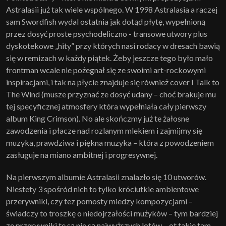
Astralasii już tak wiele wspólnego. W 1998 Astralasia a raczej
sam Swordfish wydal ostatnia jak dotąd płytę, wypełnioną
przez dosyć proste psychodeliczno - transowe utwory plus
dyskotekowe „hity” przy których nasi rodacy w dresach bawią
się w remizach w każdy piątek. Żeby jeszcze tego było mało
frontman wcale nie pożegnał się ze swoimi art-rockowymi
inspiracjami, i tak na płycie znajduje się również cover I Talk to
The Wind (musze przyznać ze dosyć udany – choć brakuje mu
tej specyficznej atmosfery która wypełniała cały pierwszy
album King Crimson). No ale skończmy już te żałosne
zawodzenia i płacze nad rozlanym mlekiem i zajmijmy się
muzyka, prawdziwa i piękna muzyka – która z powodzeniem
zasługuje na miano ambitnej i progresywnej.
Na pierwszym albumie Astralasii znalazło się 10 utworów.
Niestety 3 spośród nich to tylko króciutkie ambientowe
przerywniki, czy tez pomosty miedzy kompozycjami –
świadczy to troszkę o niedojrzałości mużyków – tym bardziej
ze przerywniki te są nie są najwyższych lotów – ot takie tam