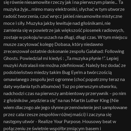
się równie niesamowite rzeczy jak i na pierwszym planie... Ta
muzyka żyje... mimo masy elektroniki, słychać w tym utworze
radość tworzenia, czuć wręcz jakieś niesamowite mistyczne
moce i siły. Muzyka jakby lewituje nad głośnikami, nie
zamienia się w powietrze jak większość piosenek radiowych,
zostaje w pokoju/w uszach na długi, długi czas. W tym miejscu
musze zacytować kolegę Dobasa, który niedawno
zrecenzował ostatnie dokonanie zespołu Galahad: Following
Ghosts. Powiedział mi kiedyś : „Ta muzyka płynie !”. Lepiej
muzyki Astralasii nie można zdefiniować. Należy tez dodać ze
podobieństwo miedzy takim Bug Eye’m a twórczością
omawianego zespołu jest ogromne (choć popatrzmy teraz na
daty wydania tych albumów) Tuz po pierwszym utworku,
nadchodzi czas na pierwszy ambientowy przerywnik – po nim
z głośników „wydziera się” na nas Martin Luther King (Nie
wiem dlaczego ale jego słynne przemówienie jest samplowane
przez cala rzesze zespołów różnej maści) i zaczyna się
następny utwór - Realize Your Purpose. Housowy beat w
połączeniu ze świetnie współbrzmiącym basem i