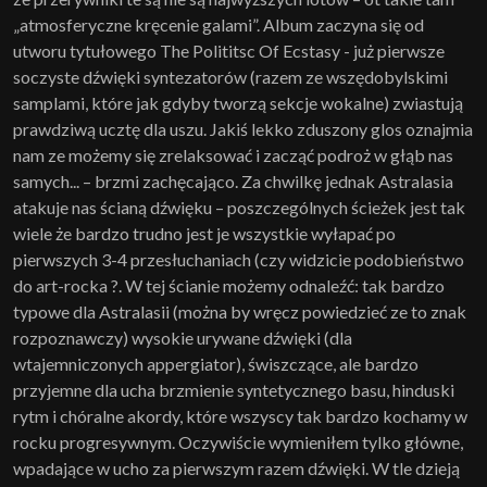
„atmosferyczne kręcenie galami”. Album zaczyna się od
utworu tytułowego The Polititsc Of Ecstasy - już pierwsze
soczyste dźwięki syntezatorów (razem ze wszędobylskimi
samplami, które jak gdyby tworzą sekcje wokalne) zwiastują
prawdziwą ucztę dla uszu. Jakiś lekko zduszony glos oznajmia
nam ze możemy się zrelaksować i zacząć podroż w głąb nas
samych... – brzmi zachęcająco. Za chwilkę jednak Astralasia
atakuje nas ścianą dźwięku – poszczególnych ścieżek jest tak
wiele że bardzo trudno jest je wszystkie wyłapać po
pierwszych 3-4 przesłuchaniach (czy widzicie podobieństwo
do art-rocka ?. W tej ścianie możemy odnaleźć: tak bardzo
typowe dla Astralasii (można by wręcz powiedzieć ze to znak
rozpoznawczy) wysokie urywane dźwięki (dla
wtajemniczonych appergiator), świszczące, ale bardzo
przyjemne dla ucha brzmienie syntetycznego basu, hinduski
rytm i chóralne akordy, które wszyscy tak bardzo kochamy w
rocku progresywnym. Oczywiście wymieniłem tylko główne,
wpadające w ucho za pierwszym razem dźwięki. W tle dzieją