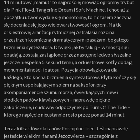
14 minutowy „mamut” to najprościej mówiąc ogromny trybut
dla Pink Floyd, Tangerine Dream i Soft Machine. I chociaż z
początku utwór wydaje się monotonny, to z czasem zaczyna
się doceniać się jego wielowarstwowość i ogrom. Na tle
orkiestrowej aranżacji rytmicznej Astralasia rozcina
przestrzeń kosmiczną dramatycznymi pasażami bogatego
brzmienia syntezatora. Dźwięki jakby falują – wznoszą się i
opadają, zostają zastąpione przez następne ledwo słyszalne
jeszcze niespełna 5 sekund temu, a orkiestrowe kotły dodają
monumentalności i patosu. Pozycja obowiązkowa dla
każdego, kto kocha brzmienia syntezatorów. Płyta kończy się
pięknym uspokajającym solem na saksofon przy
akompaniamencie szumu morza, ćwierkających mew i
słodkich padów klawiszowych – naprawdę piękne
zakończenie, i cudowny odpoczynek po Turn Of The Tide –
którego napięcie nieustannie rosło przez ponad 14 minut.
Teraz kilka słów dla fanów Porcupine Tree. Jeśli naprawdę
jesteście wielkimi fanami Jeżozwierza – szczególnie z