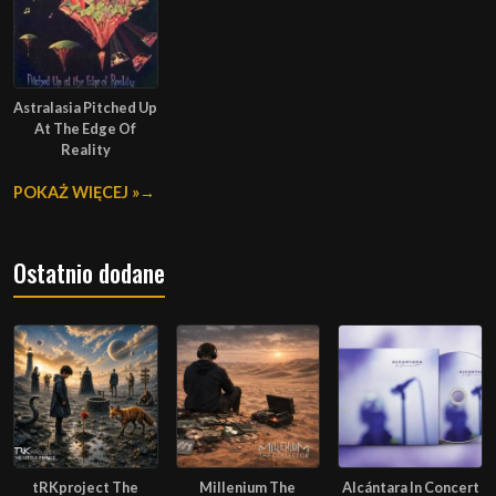
Astralasia Pitched Up
At The Edge Of
Reality
POKAŻ WIĘCEJ »
Ostatnio dodane
tRKproject The
Millenium The
Alcántara In Concert