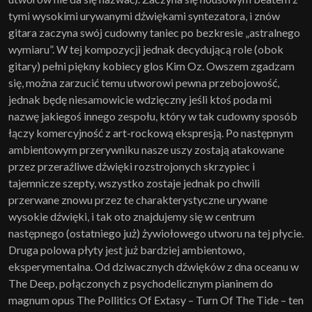
tymi wysokimi urywanymi dźwiękami syntezatora, i znów
gitara zaczyna swój cudowny taniec po bezkresie „astralnego
wymiaru”. W tej kompozycji jednak decydującą role (obok
gitary) pełni piękny kobiecy glos Kim Oz. Owszem zgadzam
się, można zarzucić temu utworowi pewna przebojowość,
jednak będę niesamowicie wdzięczny jeśli ktoś poda mi
nazwę jakiegoś innego zespołu, który w tak cudowny sposób
łączy komercyjność z art-rockową ekspresją. Po następnym
ambientowym przerywniku nasze uszy zostają atakowane
przez przeraźliwe dźwięki rozstrojonych skrzypiec i
tajemnicze szepty, wszystko zostaje jednak po chwili
przerwane znowu przez te charakterystyczne urywane
wysokie dźwięki, i tak oto znajdujemy się w centrum
następnego (ostatniego już) żywiołowego utworu na tej płycie.
Druga polowa płyty jest już bardziej ambientowo,
eksperymentalna. Od dziwacznych dźwięków z dna oceanu w
The Deep, połączonych z psychodelicznym pianinem do
magnum opus The Pollitics Of Extasy – Turn Of The Tide – ten