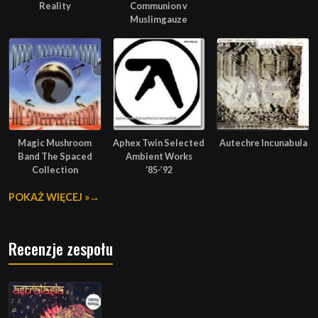
Reality
Communion v
Muslimgauze
Magic Mushroom
Aphex Twin Selected
Autechre Incunabula
Band The Spaced
Ambient Works
Collection
‘85-’92
POKAŻ WIĘCEJ »
Recenzje zespołu