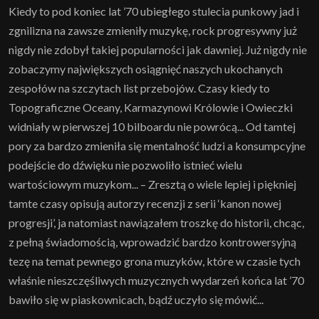
Kiedy to pod koniec lat ’70 ubiegłego stulecia punkowy jad i
zgnilizna na zawsze zmieniły muzykę, rock progresywny już
nigdy nie zdobył takiej popularności jak dawniej. Już nigdy nie
zobaczymy największych osiągnięć naszych ukochanych
zespołów na szczytach list przebojów. Czasy kiedy to
Topograficzne Oceany, Karmazynowi Królowie i Owieczki
widniały w pierwszej 10 bilboardu nie powrócą... Od tamtej
pory za bardzo zmieniła się mentalność ludzi a konsumpcyjne
podejście do dźwięku nie pozwoliło istnieć wielu
wartościowym muzykom... – Zresztą o wiele lepiej i piękniej
tamte czasy opisują autorzy recenzji z serii ‘kanon nowej
progresji’, ja natomiast nawiązałem troszkę do historii, chcąc,
z pełną świadomością, wprowadzić bardzo kontrowersyjną
tezę na temat pewnego grona muzyków, które w czasie tych
właśnie nieszczęśliwych muzycznych wydarzeń końca lat ’70
bawiło się w piaskownicach, bądź uczyło się mówić...