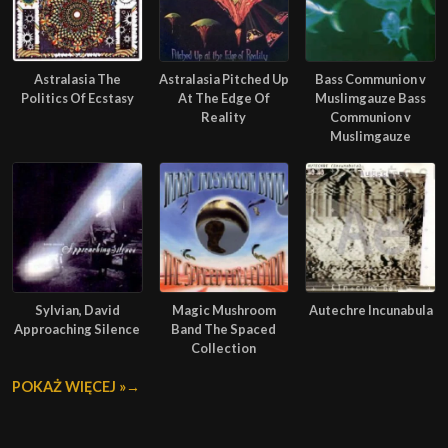
Astralasia The
Astralasia Pitched Up
Bass Communion v
Politics Of Ecstasy
At The Edge Of
Muslimgauze Bass
Reality
Communion v
Muslimgauze
Sylvian, David
Magic Mushroom
Autechre Incunabula
Approaching Silence
Band The Spaced
Collection
POKAŻ WIĘCEJ »