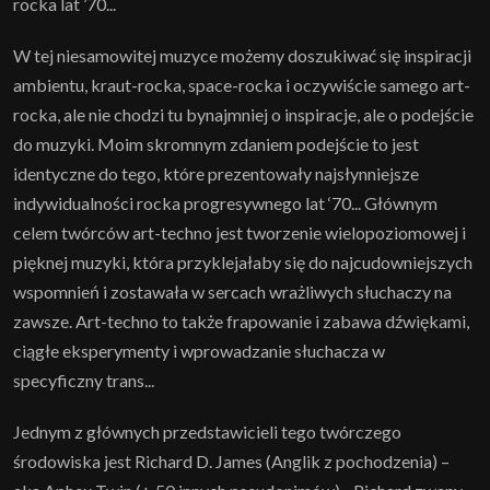
rocka lat ’70...
W tej niesamowitej muzyce możemy doszukiwać się inspiracji
ambientu, kraut-rocka, space-rocka i oczywiście samego art-
rocka, ale nie chodzi tu bynajmniej o inspiracje, ale o podejście
do muzyki. Moim skromnym zdaniem podejście to jest
identyczne do tego, które prezentowały najsłynniejsze
indywidualności rocka progresywnego lat ‘70... Głównym
celem twórców art-techno jest tworzenie wielopoziomowej i
pięknej muzyki, która przyklejałaby się do najcudowniejszych
wspomnień i zostawała w sercach wrażliwych słuchaczy na
zawsze. Art-techno to także frapowanie i zabawa dźwiękami,
ciągłe eksperymenty i wprowadzanie słuchacza w
specyficzny trans...
Jednym z głównych przedstawicieli tego twórczego
środowiska jest Richard D. James (Anglik z pochodzenia) –