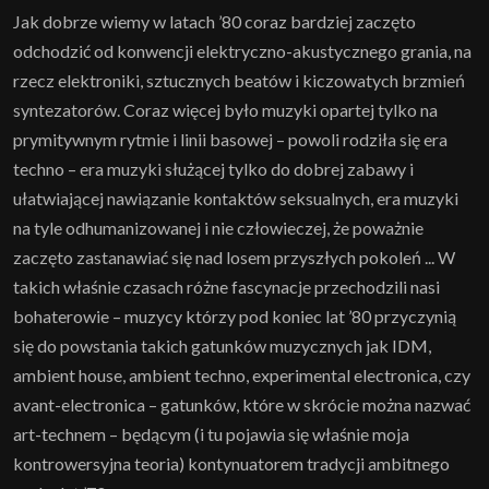
Jak dobrze wiemy w latach ’80 coraz bardziej zaczęto
odchodzić od konwencji elektryczno-akustycznego grania, na
rzecz elektroniki, sztucznych beatów i kiczowatych brzmień
syntezatorów. Coraz więcej było muzyki opartej tylko na
prymitywnym rytmie i linii basowej – powoli rodziła się era
techno – era muzyki służącej tylko do dobrej zabawy i
ułatwiającej nawiązanie kontaktów seksualnych, era muzyki
na tyle odhumanizowanej i nie człowieczej, że poważnie
zaczęto zastanawiać się nad losem przyszłych pokoleń ... W
takich właśnie czasach różne fascynacje przechodzili nasi
bohaterowie – muzycy którzy pod koniec lat ’80 przyczynią
się do powstania takich gatunków muzycznych jak IDM,
ambient house, ambient techno, experimental electronica, czy
avant-electronica – gatunków, które w skrócie można nazwać
art-technem – będącym (i tu pojawia się właśnie moja
kontrowersyjna teoria) kontynuatorem tradycji ambitnego