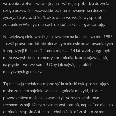
wrażenie ze płynie wewnątrz nas, wibruje i pobudza do życia –
czego oczywiście wszystkim zainteresowanym serdecznie
życzę... To płyta, która ‘traktowana’ we właściwy sposób,
zostanie w Waszych sercach do końca życia – gwarantuję.
Największą ciekawostkę zostawiłem na koniec – w roku 1985
– czyli prawdopodobnie pierwszym okresie powstawania tych
kompozycji Richard D. James miał.... – 14 lat, a żeby tego było
mało wszystkie instrumenty i brzmienia, które pojawiają się
na płycie stworzył sam !!! Oby jak najwięcej takich
muzycznych geniuszy.
Tą recenzją chciałem rozpocząć króciutki cykl prezentujący
moim zdaniem najciekawsze osiągnięcia muzyki, którą z
powodzeniem można nazwać artystycznym i ambitnym
technem, w najbliższym czasie postaram się napisać co nieco o
debiucie zespołu Autechre – chyba że ktoś zrobi to za mnie.