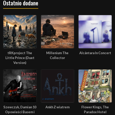
Ostatnio dodane
tRKproject The
Millenium The
Alcántara In Concert
Little Prince (Duet
Collector
Version)
Szewczyk, Damian 10
Ankh Z wiatrem
Flower Kings, The
Opowieści Basem i
Paradox Hotel