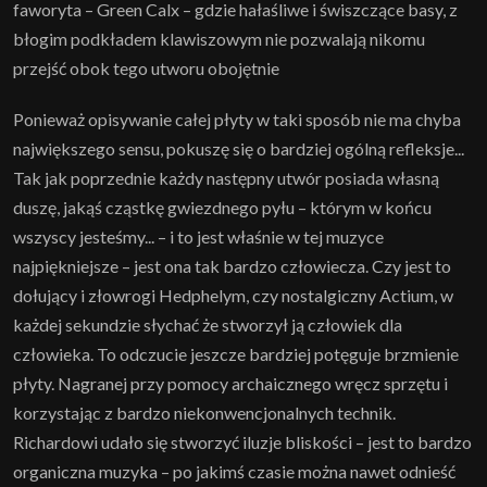
faworyta – Green Calx – gdzie hałaśliwe i świszczące basy, z
błogim podkładem klawiszowym nie pozwalają nikomu
przejść obok tego utworu obojętnie
Ponieważ opisywanie całej płyty w taki sposób nie ma chyba
największego sensu, pokuszę się o bardziej ogólną refleksje...
Tak jak poprzednie każdy następny utwór posiada własną
duszę, jakąś cząstkę gwiezdnego pyłu – którym w końcu
wszyscy jesteśmy... – i to jest właśnie w tej muzyce
najpiękniejsze – jest ona tak bardzo człowiecza. Czy jest to
dołujący i złowrogi Hedphelym, czy nostalgiczny Actium, w
każdej sekundzie słychać że stworzył ją człowiek dla
człowieka. To odczucie jeszcze bardziej potęguje brzmienie
płyty. Nagranej przy pomocy archaicznego wręcz sprzętu i
korzystając z bardzo niekonwencjonalnych technik.
Richardowi udało się stworzyć iluzje bliskości – jest to bardzo
organiczna muzyka – po jakimś czasie można nawet odnieść