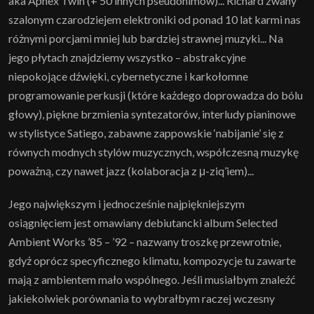
aka Aphex Twin (+ 50 innych pseudonimów)... Richard zwany
szalonym czarodziejem elektroniki od ponad 10 lat karmi nas
różnymi porcjami mniej lub bardziej strawnej muzyki... Na
jego płytach znajdziemy wszystko – abstrakcyjne
niepokojące dźwięki, cybernetyczne i karkołomne
programowanie perkusji (które każdego doprowadza do bólu
głowy), piękne brzmienia syntezatorów, interludy pianinowe
w stylistyce Satiego, zabawne zappowskie ‘nabijanie’ się z
równych modnych stylów muzycznych, współczesną muzykę
poważną, czy nawet jazz (kolaboracja z μ-ziq’iem)...
Jego największym i jednocześnie najpiękniejszym
osiągnięciem jest omawiany debiutancki album Selected
Ambient Works ’85 – ’92 – nazwany troszkę przewrotnie,
gdyż oprócz specyficznego klimatu, kompozycje tu zawarte
mają z ambientem mało wspólnego. Jeśli musiałbym znaleźć
jakiekolwiek porównania to wybrałbym raczej wczesny