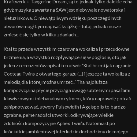
Kraftwerk + Tangerine Dream, są to jednak tylko dalekie echa,
gdyż muzyka zawarta na SAW jest niebywale nowatorska i
nietuzinkowa. O niewątpliwym wdzięku poszczególnych
utworów mógłbym napisać książkę – tutaj jednak musze
zmieścić się tylko w kilku zdaniach...
Xtal to przede wszystkim czarowna wokaliza i przecudowne
brzmienia, a wszystko rozpływające się w pogłosie, oto jak
jeden z recenzentów opisał ten utwór ‘Xtal brzmi jak nagranie
Cocteau Twins z otwartego garażu (...) i jeszcze ta wokaliza z
melodią dla której można umrzeć...’ Tha najdłuższa
kompozycja na płycie przyciąga uwagę subtelnymi pasażami
klawiszowymi i niebanalnym rytmem, który naprawdę potrafi
zahipnotyzować, utwory Pulsewidth i Ageispolis to bardzo
zgrabne, pełne radości utworki, odkrywające wielkie
zdolności kompozycyjne Aphex Twin’a. Natomiast po
króciutkiej ambientowej interludzie dochodzimy do mojego