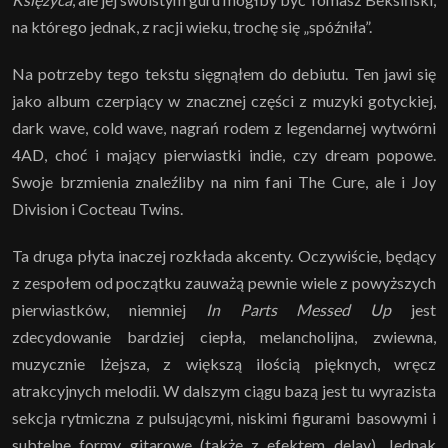
na którego jednak, z racji wieku, trochę się „spóźniła”.
Na potrzeby tego tekstu sięgnąłem do debiutu. Ten jawi się
jako album czerpiący w znacznej części z muzyki gotyckiej,
dark wave, cold wave, nagrań rodem z legendarnej wytwórni
4AD, choć i mający pierwiastki indie, czy dream popowe.
Swoje brzmienia znaleźliby na nim fani The Cure, ale i Joy
Division i Cocteau Twins.
Ta druga płyta inaczej rozkłada akcenty. Oczywiście, będący
z zespołem od początku zauważą pewnie wiele z powyższych
pierwiastków, niemniej
In Parts Messed Up
jest
zdecydowanie bardziej ciepła, melancholijna, zwiewna,
muzycznie lżejsza, z większą ilością pięknych, wręcz
atrakcyjnych melodii. W dalszym ciągu bazą jest tu wyrazista
sekcja rytmiczna z pulsującymi, niskimi figurami basowymi i
subtelne formy gitarowe (także z efektem delay). Jednak