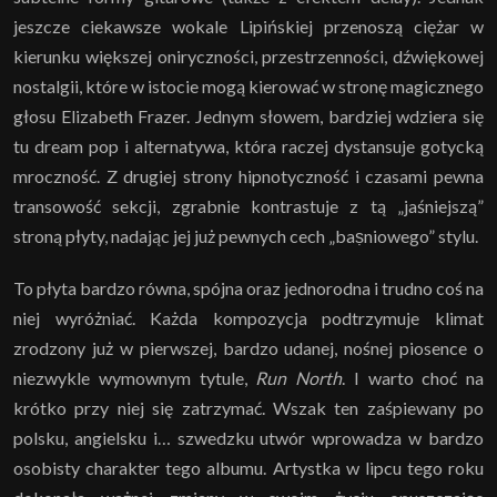
jeszcze ciekawsze wokale Lipińskiej przenoszą ciężar w
kierunku większej oniryczności, przestrzenności, dźwiękowej
nostalgii, które w istocie mogą kierować w stronę magicznego
głosu Elizabeth Frazer. Jednym słowem, bardziej wdziera się
tu dream pop i alternatywa, która raczej dystansuje gotycką
mroczność. Z drugiej strony hipnotyczność i czasami pewna
transowość sekcji, zgrabnie kontrastuje z tą „jaśniejszą”
stroną płyty, nadając jej już pewnych cech „baṣniowego” stylu.
To płyta bardzo równa, spójna oraz jednorodna i trudno coś na
niej wyróżniać. Każda kompozycja podtrzymuje klimat
zrodzony już w pierwszej, bardzo udanej, nośnej piosence o
niezwykle wymownym tytule,
Run North
. I warto choć na
krótko przy niej się zatrzymać. Wszak ten zaśpiewany po
polsku, angielsku i… szwedzku utwór wprowadza w bardzo
osobisty charakter tego albumu. Artystka w lipcu tego roku