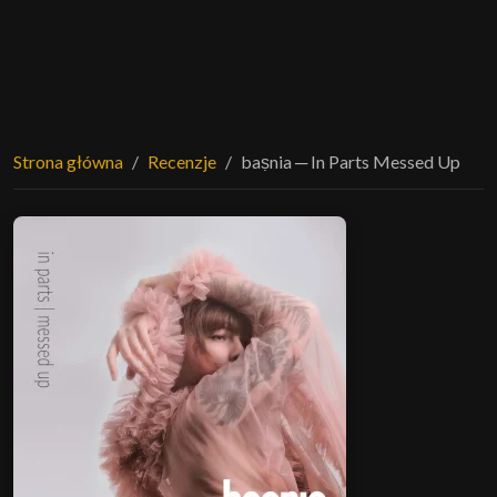
Strona główna
Recenzje
baṣnia ─ In Parts Messed Up