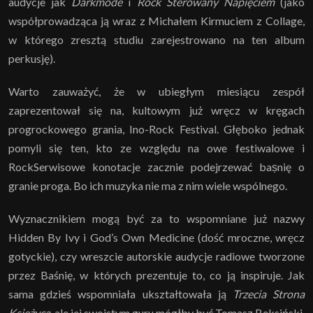
audycje jak
Darkmode
i
Rock Sterowany Napięciem
(jako
współprowadząca ją wraz z Michałem Kirmuciem z Collage,
w którego zresztą studiu zarejestrowano na ten album
perkusję).
Warto zauważyć, że w ubiegłym miesiącu zespół
zaprezentował się na, kultowym już wręcz w kręgach
progrockowego grania, Ino-Rock Festival. Głęboko jednak
pomyli się ten, kto ze względu na owe festiwalowe i
RockSerwisowe konotacje zacznie podejrzewać baṣnię o
granie proga. Bo ich muzyka nie ma z nim wiele wspólnego.
Wyznacznikiem mogą być za to wspomniane już nazwy
Hidden By Ivy i God’s Own Medicine (dość mroczne, wręcz
gotyckie), czy wreszcie autorskie audycje radiowe tworzone
przez Baśnię, w których prezentuje to, co ją inspiruje. Jak
sama gdzieś wspomniała ukształtowała ją
Trzecia Strona
Księżyca
, ale jej swoistym guru mógłby być Tomasz Beksiński,