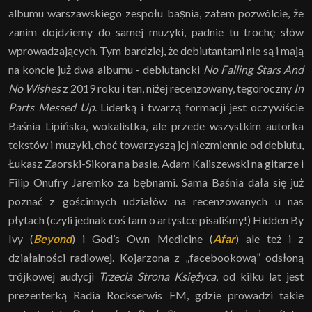
albumu warszawskiego zespołu baṣnia, zatem pozwólcie, że
zanim dojdziemy do samej muzyki, padnie tu trochę słów
wprowadzających. Tym bardziej, że debiutantami nie są i mają
na koncie już dwa albumu - debiutancki
No Falling Stars And
No Wishes
z 2019 roku i ten, niżej recenzowany, tegoroczny
In
Parts Messed Up
. Liderką i twarzą formacji jest oczywiście
Baśnia Lipińska, wokalistka, ale przede wszystkim autorka
tekstów i muzyki, choć towarzyszą jej niezmiennie od debiutu,
Łukasz Zaorski-Sikora na basie, Adam Kaliszewski na gitarze i
Filip Onufry Jaremko za bębnami. Sama Baśnia dała się już
poznać z gościnnych udziałów na recenzowanych u nas
płytach (czyli jednak coś tam o artystce pisaliśmy!) Hidden By
Ivy (
Beyond
) i God’s Own Medicine (
Afar
) ale też i z
działalności radiowej. Kojarzona z „facebookową” odsłoną
trójkowej audycji
Trzecia Strona Księżyca
, od kilku lat jest
prezenterką Radia Rockserwis FM, gdzie prowadzi takie