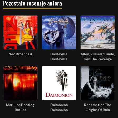
Pozostałe recenzje autora
Neo Broadcast
Hauteville
Allen, Russell / Lande,
Hauteville
Jorn The Revenge
Marillion Bootleg
Daimonion
Redemption The
Butlins
Daimonion
Origins Of Ruin