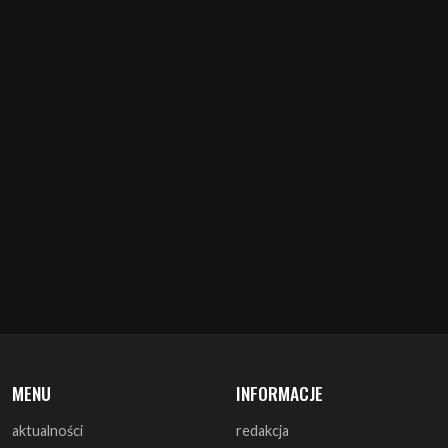
MENU
INFORMACJE
aktualności
redakcja
koncerty
misja
zapowiedzi
warunki prawne
recenzje
polityka cookies