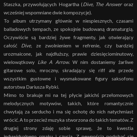
Staszka, przywołujących Hogartha (
Dive, The Answer
oraz
wcześniej wspomniane dwie kompozycje).
To album utrzymany głównie w niespiesznych, czasami
balladowych tempach, ze spokojnie budowaną dramaturgią.
Oczywiście są bardziej żywe fragmenty, jak otwierający
całość
Dive
, ze zwolnieniem w refrenie, czy bardziej
urozmaicone, jak najdłuższy, prawie dziesięciominutowy,
wielowątkowy
Like A Arrow
. W nim dostaniemy żarliwe
gitarowe solo, mroczny, skradający się riff ale przede
wszystkim gustowne i wysmakowane figury saksofonu
autorstwa Dariusza Rybki.
Mimo to brakuje mi na tej płycie jakichś przełomowych
melodycznych motywów, takich, które romantycznie
chwytają za serducho i ma się ochotę do nich natychmiast
wrócić. A to przecież muzyka stworzona do takich tematów. Z
drugiej strony zdaję sobie sprawę, że to kwestia
indywidualnego smaku i czucia. Z pewnością podobać się