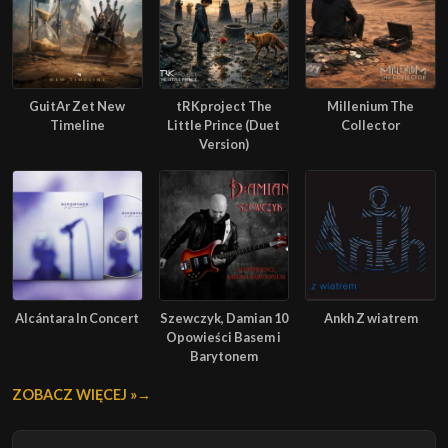
GuitAr Zet New
tRKproject The
Millenium The
Timeline
Little Prince (Duet
Collector
Version)
Alcántara In Concert
Szewczyk, Damian 10
Ankh Z wiatrem
Opowieści Basem i
Barytonem
ZOBACZ WIĘCEJ »