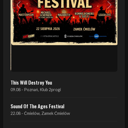
This Will Destroy You
09.08 - Poznań, Klub 2progi
Sound Of The Ages Festival
22.08 - Ćmielów, Zamek Ćmielów
INO-ROCK FESTIVAL
29.08 - Inowrocław, Plac Imprez, ul. Wierzbińskiego 9
ProgRockFest 2026