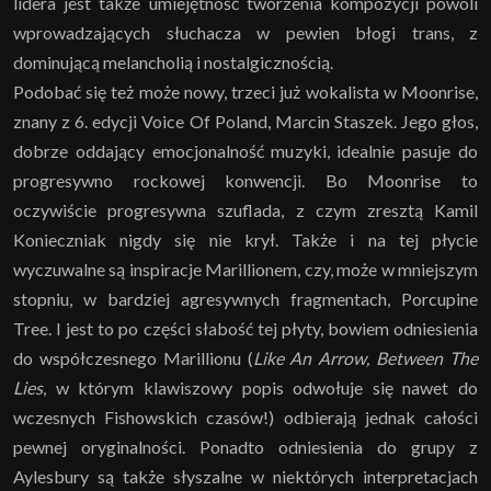
lidera jest także umiejętność tworzenia kompozycji powoli
wprowadzających słuchacza w pewien błogi trans, z
dominującą melancholią i nostalgicznością.
Podobać się też może nowy, trzeci już wokalista w Moonrise,
znany z 6. edycji Voice Of Poland, Marcin Staszek. Jego głos,
dobrze oddający emocjonalność muzyki, idealnie pasuje do
progresywno rockowej konwencji. Bo Moonrise to
oczywiście progresywna szuflada, z czym zresztą Kamil
Konieczniak nigdy się nie krył. Także i na tej płycie
wyczuwalne są inspiracje Marillionem, czy, może w mniejszym
stopniu, w bardziej agresywnych fragmentach, Porcupine
Tree. I jest to po części słabość tej płyty, bowiem odniesienia
do współczesnego Marillionu (
Like An Arrow, Between The
Lies
, w którym klawiszowy popis odwołuje się nawet do
wczesnych Fishowskich czasów!) odbierają jednak całości
pewnej oryginalności. Ponadto odniesienia do grupy z
Aylesbury są także słyszalne w niektórych interpretacjach