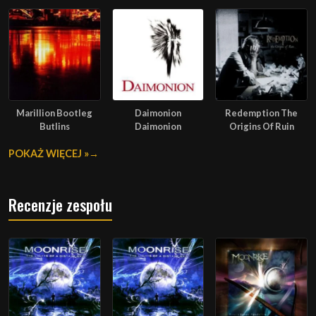
Marillion Bootleg
Daimonion
Redemption The
Butlins
Daimonion
Origins Of Ruin
POKAŻ WIĘCEJ »
Recenzje zespołu