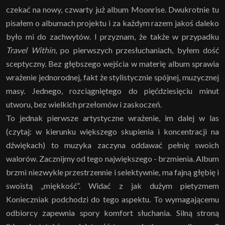
czekać na nowy, czwarty już album Moonrise. Dwukrotnie tu
pisałem o albumach projektu i za każdym razem jakoś daleko
było mi do zachwytów. I przyznam, że także w przypadku
Travel Within
, po pierwszych przesłuchaniach, byłem dość
sceptyczny. Bez głębszego wejścia w materię album sprawia
wrażenie jednorodnej, fakt że stylistycznie spójnej, muzycznej
masy. Jednego, rozciągniętego do pięćdziesięciu minut
utworu, bez wielkich przełomów i zaskoczeń.
To jednak pierwsze artystyczne wrażenie, im dalej w las
(czytaj: w kierunku większego skupienia i koncentracji na
dźwiękach) to muzyka zaczyna oddawać pełnię swoich
walorów. Zacznijmy od tego największego - brzmienia. Album
brzmi niezwykle przestrzennie i selektywnie, ma fajną głębię i
swoistą „miękkość”. Widać z jak dużym pietyzmem
Konieczniak podchodzi do tego aspektu. To wymagającemu
odbiorcy zapewnia spory komfort słuchania. Silną stroną