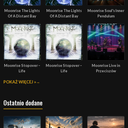
Moonrise The Lights
Moonrise The Lights
Moonrise Soul's Inner
Of A Distant Bay
Of A Distant Bay
Pendulum
Moonrise Stopover –
Moonrise Stopover –
Moonrise Live in
Life
Life
Przeciszów
POKAŻ WIĘCEJ »
Ostatnio dodane