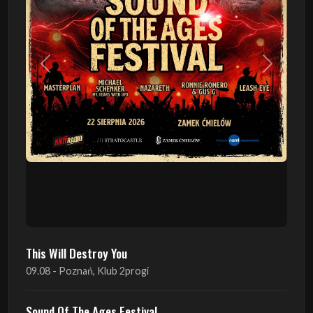
Poprzedni
Następn
This Will Destroy You
09.08 - Poznań, Klub 2progi
Sound Of The Ages Festival
22.08 - Ćmielów, Zamek Ćmielów
INO-ROCK FESTIVAL