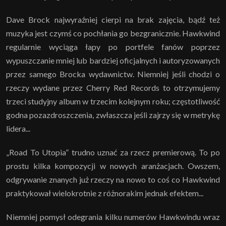
Dave Brock najwyraźniej cierpi na brak zajęcia, bądź też
muzyka jest czymś co pochłania go bezgranicznie. Hawkwind
regularnie wyciąga łapy po portfele fanów poprzez
wypuszczanie mniej lub bardziej oficjalnych i autoryzowanych
przez samego Brocka wydawnictw. Niemniej jeśli chodzi o
rzeczy wydane przez Cherry Red Records to otrzymujemy
trzeci studyjny album w trzecim kolejnym roku; częstotliwość
godna pozazdroszczenia, zwłaszcza jeśli zajrzy się w metrykę
lidera...
„Road To Utopia” trudno uznać za rzecz premierową. To po
prostu kilka kompozycji w nowych aranżacjach. Owszem,
odgrywanie znanych już rzeczy na nowo to coś co Hawkwind
praktykował wielokrotnie z różnorakim jednak efektem...
Niemniej pomysł odegrania kilku numerów Hawkwindu wraz