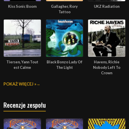
Kiss Sonic Boom
Gallagher, Rory
UKZ Radiation
Tattoo
Tiersen, Yann Tout
Black Bonzo Lady Of
Havens, Richie
est Calme
The Light
Nobody Left To
Crown
POKAŻ WIĘCEJ »
Recenzje zespołu