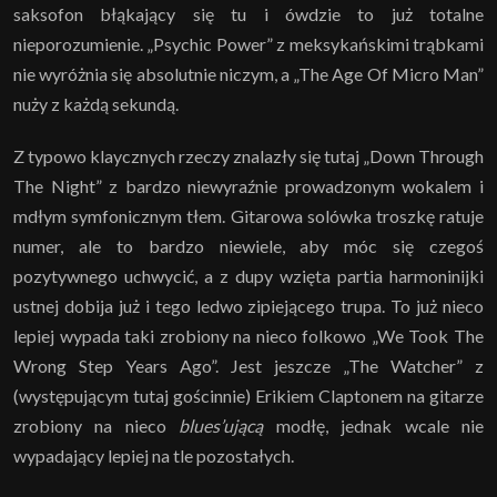
saksofon błąkający się tu i ówdzie to już totalne
nieporozumienie. „Psychic Power” z meksykańskimi trąbkami
nie wyróżnia się absolutnie niczym, a „The Age Of Micro Man”
nuży z każdą sekundą.
Z typowo klaycznych rzeczy znalazły się tutaj „Down Through
The Night” z bardzo niewyraźnie prowadzonym wokalem i
mdłym symfonicznym tłem. Gitarowa solówka troszkę ratuje
numer, ale to bardzo niewiele, aby móc się czegoś
pozytywnego uchwycić, a z dupy wzięta partia harmoninijki
ustnej dobija już i tego ledwo zipiejącego trupa. To już nieco
lepiej wypada taki zrobiony na nieco folkowo „We Took The
Wrong Step Years Ago”. Jest jeszcze „The Watcher” z
(występującym tutaj gościnnie) Erikiem Claptonem na gitarze
zrobiony na nieco
blues’ującą
modłę, jednak wcale nie
wypadający lepiej na tle pozostałych.