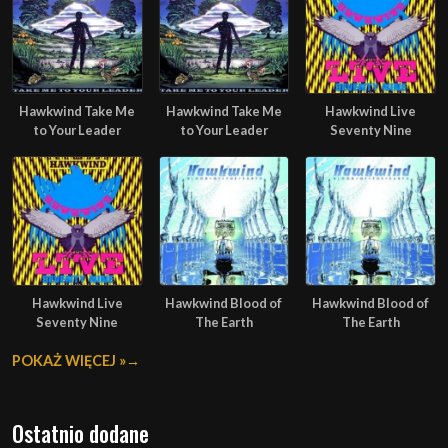
Hawkwind Take Me
Hawkwind Take Me
Hawkwind Live
to Your Leader
to Your Leader
Seventy Nine
Hawkwind Live
Hawkwind Blood of
Hawkwind Blood of
Seventy Nine
The Earth
The Earth
POKAŻ WIĘCEJ »
Ostatnio dodane