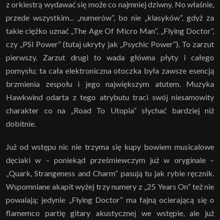
z orkiestrą wydawać się może co najmniej dziwny. No właśnie,
przede wszystkim... „numerów”, bo nie „klasyków”, gdyż za
takie ciężko uznać „The Age Of Micro Man”, „Flying Doctor”,
czy „PSI Power” (tutaj ukryty jak „Psychic Power”). To zarzut
pierwszy. Zarzut drugi to wada główna płyty i całego
pomysłu; ta cała elektroniczna otoczka była zawsze esencją
brzmienia zespołu i jego największym atutem. Muzyka
Hawkwind odarta z tego atrybutu traci swój niesamowity
charakter co na „Road To Utopia” słychać bardziej niż
dobitnie.
Już od wstępu nic nie trzyma się kupy bowiem musicalowe
dęciaki w – poniekąd prześmiewczym już w oryginale –
„Quark, Strangeness and Charm” pasują tu jak rybie ręcznik.
Wspomniane akapit wyżej trzy numery z „25 Years On” też nie
powalają; jedynie „Flying Doctor” ma fajną ocierającą się o
flamemco partię gitary akustycznej we wstępie, ale już