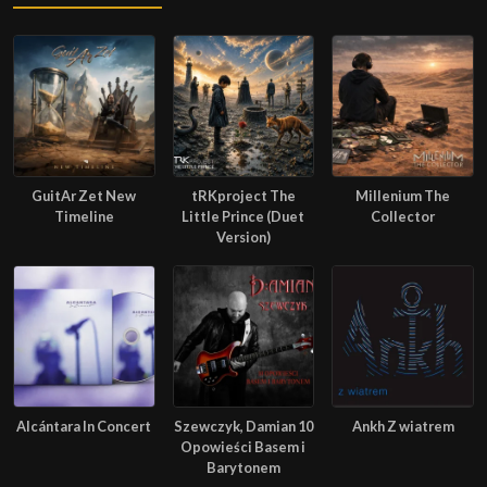
GuitAr Zet New
tRKproject The
Millenium The
Timeline
Little Prince (Duet
Collector
Version)
Alcántara In Concert
Szewczyk, Damian 10
Ankh Z wiatrem
Opowieści Basem i
Barytonem