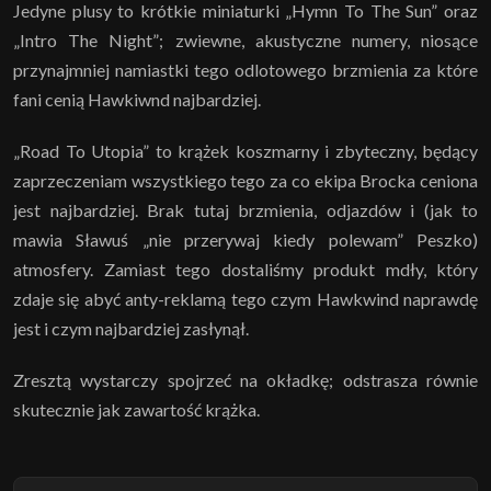
Jedyne plusy to krótkie miniaturki „Hymn To The Sun” oraz
„Intro The Night”; zwiewne, akustyczne numery, niosące
przynajmniej namiastki tego odlotowego brzmienia za które
fani cenią Hawkiwnd najbardziej.
„Road To Utopia” to krążek koszmarny i zbyteczny, będący
zaprzeczeniam wszystkiego tego za co ekipa Brocka ceniona
jest najbardziej. Brak tutaj brzmienia, odjazdów i (jak to
mawia Sławuś „nie przerywaj kiedy polewam” Peszko)
atmosfery. Zamiast tego dostaliśmy produkt mdły, który
zdaje się abyć anty-reklamą tego czym Hawkwind naprawdę
jest i czym najbardziej zasłynął.
Zresztą wystarczy spojrzeć na okładkę; odstrasza równie
skutecznie jak zawartość krążka.