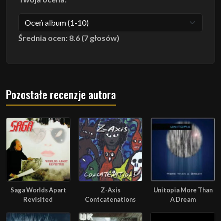
Średnia ocen: 8.6 (7 głosów)
Pozostałe recenzje autora
Saga Worlds Apart
Z-Axis
Unitopia More Than
Revisited
Contcatenations
A Dream