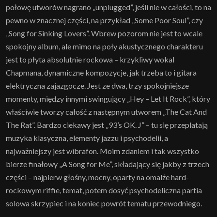
połowę utworów nagrano „unplugged”, jeśli nie w całości, to na
pewno w znacznej części, na przykład „Some Poor Soul”, czy
„Song for Sinking Lovers”. Wbrew pozorom nie jest to wcale
spokojny album, ale mimo na poły akustycznego charakteru
jest to płyta absolutnie rockowa – krzykliwy wokal
Chapmana, dynamiczne kompozycje, jak trzeba to i gitara
elektryczna zajazgocze. Jest ze dwa, trzy spokojniejsze
momenty, między innymi swingujący „Hey – Let It Rock”, który
właściwie tworzy całość z następnym utworem „The Cat And
The Rat”. Bardzo ciekawy jest „93’s OK. J” – tu się przeplatają
muzyka klasyczna, elementy jazzu i psychodelii, a
najważniejszy jest wibrafon. Moim zdaniem i tak wszystko
bierze finałowy „A Song for Me”, składający się jakby z trzech
części – najpierw głośny, mocny, oparty na omalże hard-
rockowym riffie, temat, potem dosyć psychodeliczna partia
solowa skrzypiec i na koniec powrót tematu przewodniego.