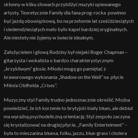
skłonny w kilku słowach przybliżyć muzyki opiewanego
artysty. Teoretycznie Family dla fana prog-rocka powinno
być jazdą obowiązkową, bo na przełomie lat sześćdziesiątych
i siedemdziesiątych mało było kapel bardziej oryginalnych.
Ale niestety nie żyjemy w świecie idealnym.
Założycielem i głową Rodziny był niejaki Roger Chapman –
gitarzysta i wokalista o bardzo charakterystycznym
„krzykliwym” glosie. Młodsi mogą go pamiętać z
brawurowego wykonania „Shadow on the Wall” na płycie
Mike’a Oldfielda „Crises”.
Muzyczny styl Family trudno jednoznacznie określić. Można
powiedzieć, że ich korzenie to brytyjski biały blues, ale debiut
ma wyraźną psychodeliczną orientację. Styl zespołu zaczyna
się krystalizować na drugiej płycie, „Family Enterteiment” –
była to mieszanina bluesa, folku, jazzu, blue-grass i cholera