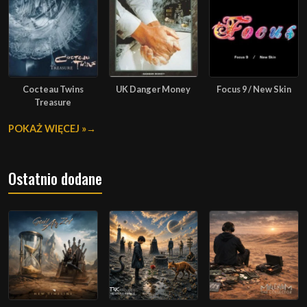
Cocteau Twins
UK Danger Money
Focus 9 / New Skin
Treasure
POKAŻ WIĘCEJ »
Ostatnio dodane