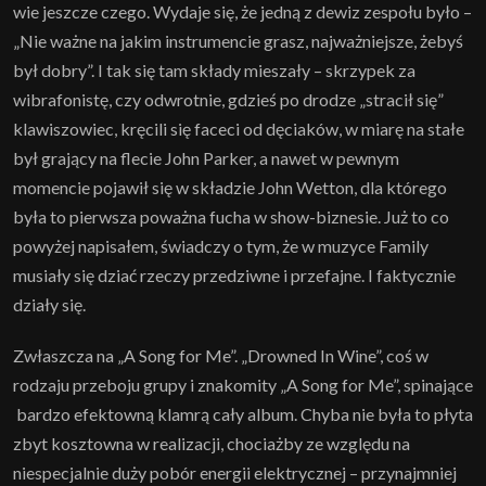
wie jeszcze czego. Wydaje się, że jedną z dewiz zespołu było –
„Nie ważne na jakim instrumencie grasz, najważniejsze, żebyś
był dobry”. I tak się tam składy mieszały – skrzypek za
wibrafonistę, czy odwrotnie, gdzieś po drodze „stracił się”
klawiszowiec, kręcili się faceci od dęciaków, w miarę na stałe
był grający na flecie John Parker, a nawet w pewnym
momencie pojawił się w składzie John Wetton, dla którego
była to pierwsza poważna fucha w show-biznesie. Już to co
powyżej napisałem, świadczy o tym, że w muzyce Family
musiały się dziać rzeczy przedziwne i przefajne. I faktycznie
działy się.
Zwłaszcza na „A Song for Me”. „Drowned In Wine”, coś w
rodzaju przeboju grupy i znakomity „A Song for Me”, spinające
bardzo efektowną klamrą cały album. Chyba nie była to płyta
zbyt kosztowna w realizacji, chociażby ze względu na
niespecjalnie duży pobór energii elektrycznej – przynajmniej