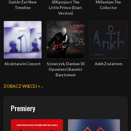
GuitAr Zet New
tRKproject The
Millenium The
Timeline
Little Prince (Duet
Collector
Version)
Alcántara In Concert
Szewczyk, Damian 10
Ankh Z wiatrem
Opowieści Basem i
Barytonem
ZOBACZ WIĘCEJ »
Premiery