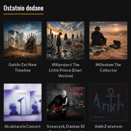
Ostatnio dodane
GuitAr Zet New
tRKproject The
Millenium The
Timeline
Little Prince (Duet
Collector
Version)
Alcántara In Concert
Szewczyk, Damian 10
Ankh Z wiatrem