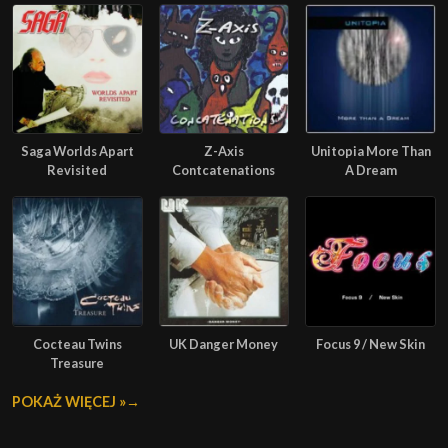
Saga Worlds Apart
Z-Axis
Unitopia More Than
Revisited
Contcatenations
A Dream
Cocteau Twins
UK Danger Money
Focus 9 / New Skin
Treasure
POKAŻ WIĘCEJ »