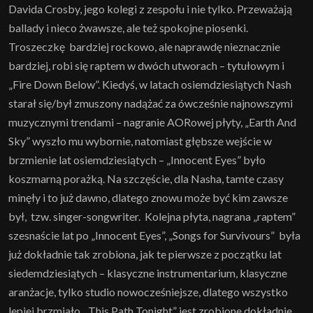
Davida Crosby, jego kolegi z zespołu i nie tylko. Przeważają
ballady i nieco żwawsze, ale też spokojne piosenki.
Troszeczkę bardziej rockowo, ale naprawdę nieznacznie
bardziej, robi się raptem w dwóch utworach – tytułowym i
„Fire Down Below”. Kiedyś, w latach osiemdziesiątych Nash
starał się/był zmuszony nadążać za ówcześnie najnowszymi
muzycznymi trendami – nagranie AORowej płyty, „Earth And
Sky” wyszło mu wybornie, natomiast głębsze wejście w
brzmienie lat osiemdziesiątych – „Innocent Eyes” było
koszmarną porażką. Na szczęście, dla Nasha, tamte czasy
minęły i to już dawno, dlatego znowu może być kim zawsze
był, tzw. singer-songwriter. Kolejna płyta, nagrana „raptem”
szesnaście lat po „Innocent Eyes”, „Songs for Survivours” była
już dokładnie tak zrobiona, jak te pierwsze z początku lat
siedemdziesiątych – klasyczne instrumentarium, klasyczne
aranżacje, tylko studio nowocześniejsze, dlatego wszystko
lepiej brzmiało. „This Path Tonight” jest zrobione dokładnie