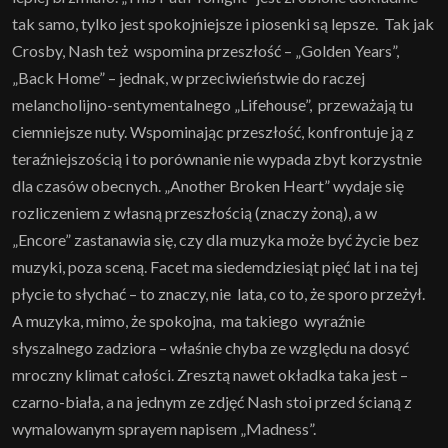
tak samo, tylko jest spokojniejsze i piosenki są lepsze. Tak jak
Crosby, Nash też wspomina przeszłość – „Golden Years”,
„Back Home” – jednak, w przeciwieństwie do raczej
melancholijno-sentymentalnego „Lifehouse”, przeważają tu
ciemniejsze nuty. Wspominając przeszłość, konfrontuje ją z
teraźniejszością i to porównanie nie wypada zbyt korzystnie
dla czasów obecnych. „Another Broken Heart” wydaje się
rozliczeniem z własną przeszłością (znaczy żoną), a w
„Encore” zastanawia się, czy dla muzyka może być życie bez
muzyki, poza sceną. Facet ma siedemdziesiąt pięć lat i na tej
płycie to słychać – to znaczy, nie lata, co to, że sporo przeżył.
A muzyka, mimo, że spokojna, ma takiego wyraźnie
słyszalnego zadziora – właśnie chyba ze względu na dosyć
mroczny klimat całości. Zresztą nawet okładka taka jest –
czarno-biała, a na jednym ze zdjęć Nash stoi przed ścianą z
wymalowanym sprayem napisem „Madness”.