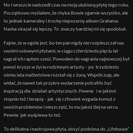
No i wreszcie nadszedł czas na moją ulubioną płytę tego roku.
Początkowo myślałem, że chyba Bowie zgarnie wszystko, ale
to jednak kameralny i trochę niepozorny album Grahama
Nasha okazał się lepszy. To znaczy bardziej mi się spodobał.
Fajnie, że w ogóle jest, bo ten pan nigdy nie rozpieszczał nas
swoimi solowymi płytami, w ciągu czterdziestu pięciu lat
nagrał ich raptem sześć. Powodem do nagrania najnowszej był
ponoć kryzys w życiu rodzinnym artysty – po trzydziestu
ośmiu lata małżeństwa rozstał się z żoną. Współczuję, ale
widać, że nawet tak przykre wydarzenie potrafiło być
inspiracją dla działań artystycznych. Pewnie i w jakimś
stopniu też i terapią – jak się człowiek wygada komuś z
swoich problemów i nieszczęść, to mu jakoś lżej na sercu.
Pewnie jak wyśpiewa to też.
To delikatna i nastrojowa płyta, dosyć podobna do „Lifehouse”