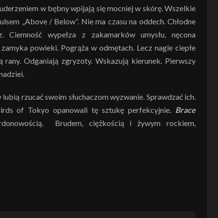
m uderzeniem w bębny wpijają się mocniej w skórę. Wszelkie
 pulsem „Above / Below”. Nie ma czasu na oddech. Chłodne
arz. Ciemność wypełza z zakamarków umysłu, nęcona
 zamyka powieki. Pogrąża w odmętach. Lecz nagle ciepłe
ą rany. Odganiają zgryzoty. Wskazują kierunek. Pierwszy
adziei.
oły lubią rzucać swoim słuchaczom wyzwanie. Sprawdzać ich.
Birds of Tokyo opanowali tę sztukę perfekcyjnie.
Brace
ardonowością. Brudem, ciężkością i żywym rockiem,