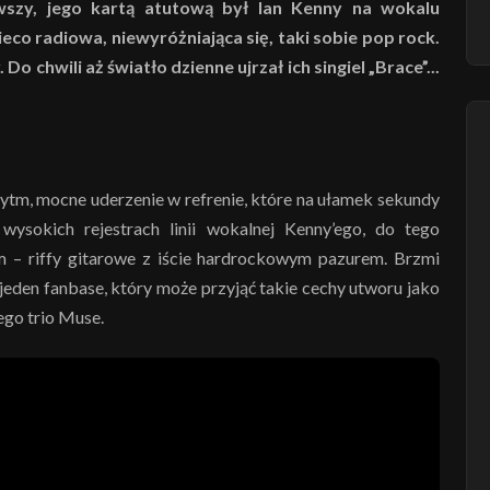
wszy, jego kartą atutową był Ian Kenny na wokalu
ieco radiowa, niewyróżniająca się, taki sobie pop rock.
y. Do chwili aż światło dzienne ujrzał ich singiel „Brace”...
 rytm, mocne uderzenie w refrenie, które na ułamek sekundy
wysokich rejestrach linii wokalnej Kenny’ego, do tego
 – riffy gitarowe z iście hardrockowym pazurem. Brzmi
jeden fanbase, który może przyjąć takie cechy utworu jako
iego trio Muse.