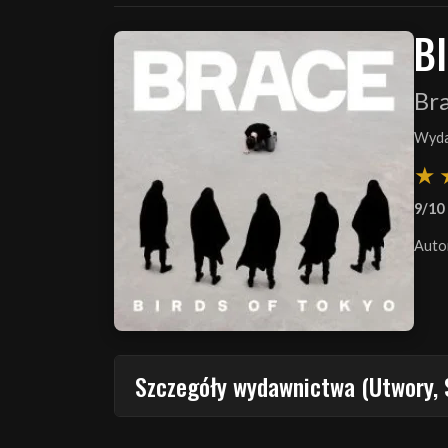
B
Br
Wyda
9/10
Auto
Szczegóły wydawnictwa (Utwory, 