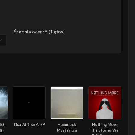
Średnia ocen: 5 (1 głos)
st,
Thar Ai Thar Ai EP
Hammock
Nothing More
lf-
Mysterium
The Stories We