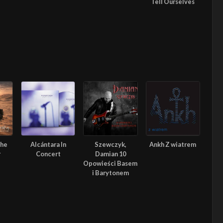
Tell Ourselves
The
Alcántara In
Szewczyk,
Ankh Z wiatrem
r
Concert
Damian 10
Opowieści Basem
i Barytonem