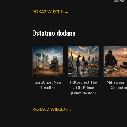
World
POKAŻ WIĘCEJ »
Ostatnio dodane
GuitAr Zet New
tRKproject The
Millenium 
Timeline
Little Prince
Collecto
(Duet Version)
ZOBACZ WIĘCEJ »