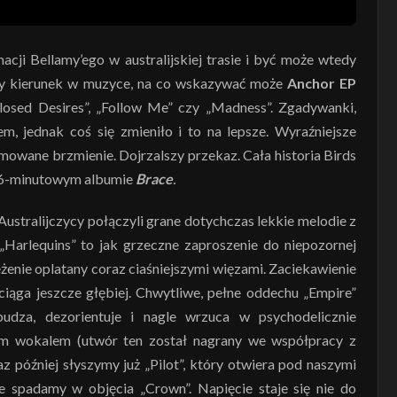
cji Bellamy’ego w australijskiej trasie i być może wtedy
y kierunek w muzyce, na co wskazywać może
Anchor EP
osed Desires”, „Follow Me” czy „Madness”. Zgadywanki,
em, jednak coś się zmieniło i to na lepsze. Wyraźniejsze
mowane brzmienie. Dojrzalszy przekaz. Cała historia Birds
 46-minutowym albumie
Brace
.
Australijczycy połączyli grane dotychczas lekkie melodie z
 „Harlequins” to jak grzeczne zaproszenie do niepozornej
eżenie oplatany coraz ciaśniejszymi więzami. Zaciekawienie
iąga jeszcze głębiej. Chwytliwe, pełne oddechu „Empire”
udza, dezorientuje i nagle wrzuca w psychodelicznie
ym wokalem (utwór ten został nagrany we współpracy z
 później słyszymy już „Pilot”, który otwiera pod naszymi
ie spadamy w objęcia „Crown”. Napięcie staje się nie do