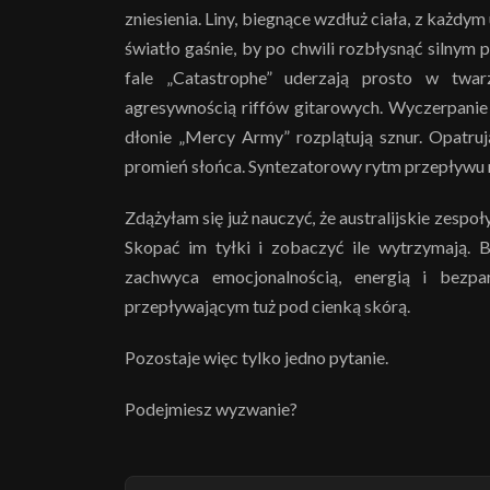
zniesienia. Liny, biegnące wzdłuż ciała, z każdy
światło gaśnie, by po chwili rozbłysnąć silnym
fale „Catastrophe” uderzają prosto w tw
agresywnością riffów gitarowych. Wyczerpanie
dłonie „Mercy Army” rozplątują sznur. Opatruj
promień słońca. Syntezatorowy rytm przepływu n
Zdążyłam się już nauczyć, że australijskie zesp
Skopać im tyłki i zobaczyć ile wytrzymają. 
zachwyca emocjonalnością, energią i bezp
przepływającym tuż pod cienką skórą.
Pozostaje więc tylko jedno pytanie.
Podejmiesz wyzwanie?