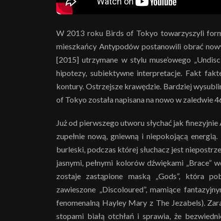
W 2013 roku Birds of Tokyo towarzyszyli forma
mieszkańcy Antypodów postanowili obrać now
[2015] utrzymane w stylu muse’owego „Undiscl
hipotezy, subiektywne interpretacje. Fakt fakt
kontury. Ostrzejsze krawędzie. Bardziej wysubli
of Tokyo została napisana na nowo w zaledwie
Już od pierwszego utworu słychać jak finezyjnie 
zupełnie nową, gniewną i niepokojącą energią.
burleski, podczas której słuchacz jest niepostrz
jasnymi, pełnymi kolorów dźwiękami „Brace” wc
zostaje zastąpione maską „Gods”, która pob
zawieszone „Discoloured”, mamiące fantazyjn
fenomenalną Hayley Mary z The Jezabels). Zaraz
stopami białą otchłań i sprawia, że bezwiedn