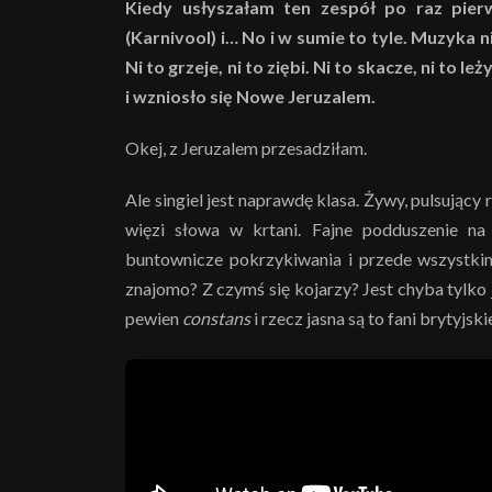
Kiedy usłyszałam ten zespół po raz pier
(Karnivool) i… No i w sumie to tyle. Muzyka n
Ni to grzeje, ni to ziębi. Ni to skacze, ni to leż
i wzniosło się Nowe Jeruzalem.
Okej, z Jeruzalem przesadziłam.
Ale singiel jest naprawdę klasa. Żywy, pulsujący
więzi słowa w krtani. Fajne podduszenie na 
buntownicze pokrzykiwania i przede wszystkim
znajomo? Z czymś się kojarzy? Jest chyba tylko 
pewien
constans
i rzecz jasna są to fani brytyjsk