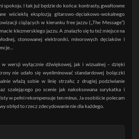
 spokoju. I tak już będzie do końca: kontrasty, gwałtowne
ne wściekłą eksplozją gitarowo-dęciakowo-wokalnego
wizacji ciążących w kierunku free jazzu („The Message”)
macie klezmerskiego jazzu. A znalazło się tu też miejsce na
łodnej, stonowanej elektroniki, minorowych dęciaków i
encje…
w wersji wyłącznie dźwiękowej, jak i wizualnej – dzięki
strony nie udało się wyeliminować standardowej bolączki
alnie włażą sobie w linię strzału; z drugiej podziwianie
az szalejącego po scenie jak nakoksowana surykatka i
ty w pełni rekompensuje ten minus. Ja osobiście polecam
kowy obłęd to rzecz zdecydowanie nie dla każdego.