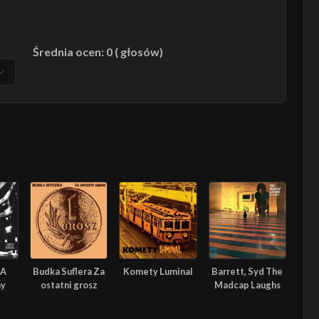
Średnia ocen: 0 ( głosów)
 A
Budka Suflera Za
Komety Luminal
Barrett, Syd The
ay
ostatni grosz
Madcap Laughs