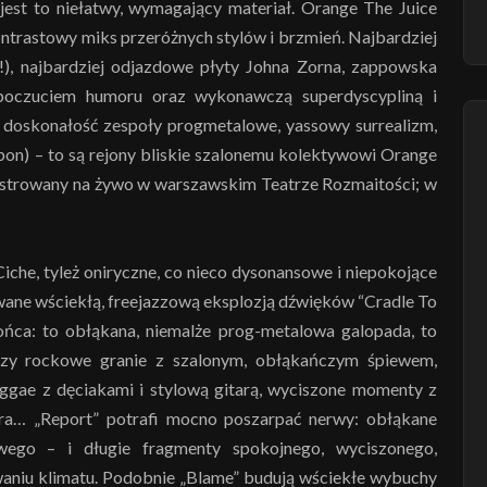
 jest to niełatwy, wymagający materiał. Orange The Juice
ntrastowy miks przeróżnych stylów i brzmień. Najbardziej
), najbardziej odjazdowe płyty Johna Zorna, zappowska
poczuciem humoru oraz wykonawczą superdyscypliną i
 i doskonałość zespoły progmetalowe, yassowy surrealizm,
pon) – to są rejony bliskie szalonemu kolektywowi Orange
jestrowany na żywo w warszawskim Teatrze Rozmaitości; w
iche, tyleż oniryczne, co nieco dysonansowe i niepokojące
rwane wściekłą, freejazzową eksplozją dźwięków “Cradle To
ńca: to obłąkana, niemalże prog-metalowa galopada, to
czy rockowe granie z szalonym, obłąkańczym śpiewem,
eggae z dęciakami i stylową gitarą, wyciszone momenty z
ora… „Report” potrafi mocno poszarpać nerwy: obłąkane
owego – i długie fragmenty spokojnego, wyciszonego,
owaniu klimatu. Podobnie „Blame” budują wściekłe wybuchy