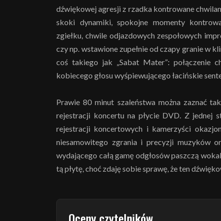
dźwiękowej agresji z rzadka kontrowane chwilami
skoki dynamiki, spokojne momenty kontrowa
zgiełku, chwile odjazdowych zespołowych impro
czy np. wstawione zupełnie od czapy granie w kli
coś takiego jak „Sabat Mater”: połączenie ch
kobiecego głosu wyśpiewującego łacińskie sent
Prawie 80 minut szaleństwa można zaznać tak 
rejestracji koncertu na płycie DVD. Z jednej 
rejestracji koncertowych i kamerzyści okazjon
niesamowitego zgrania i precyzji muzyków or
wydającego całą gamę odgłosów paszczą wokalis
tą płytę, choć zdaję sobie sprawę, że ten dźwię
Oceny czytelników