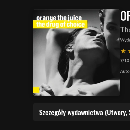
O
Th
Wyda
7/10
Auto
Szczegóły wydawnictwa (Utwory, 