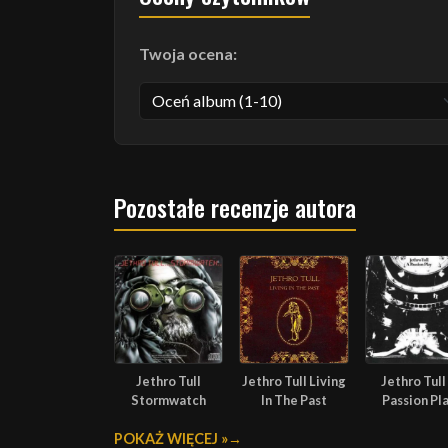
Twoja ocena:
Pozostałe recenzje autora
Jethro Tull
Jethro Tull Living
Jethro Tull
Stormwatch
In The Past
Passion Pl
POKAŻ WIĘCEJ »