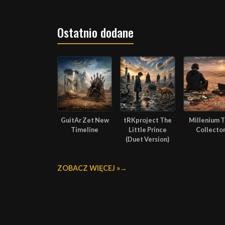
Ostatnio dodane
GuitAr Zet New
tRKproject The
Millenium 
Timeline
Little Prince
Collecto
(Duet Version)
ZOBACZ WIĘCEJ »