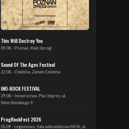
This Will Destroy You
09.08 - Poznań, Klub 2progi
Sound Of The Ages Festival
22.08 - Ćmielów, Zamek Ćmielów
INO-ROCK FESTIVAL
29.08 - Inowrocław, Plac Imprez, ul.
Wierzbińskiego 9
ProgRockFest 2026
05.09 - Legionowo, Sala widowiskowa MOK, ul.
Piłsudskiego 41
Antimatter + Sleeping Pulse