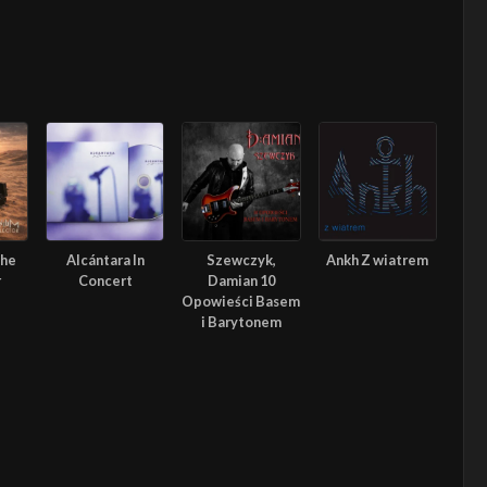
The
Alcántara In
Szewczyk,
Ankh Z wiatrem
r
Concert
Damian 10
Opowieści Basem
i Barytonem