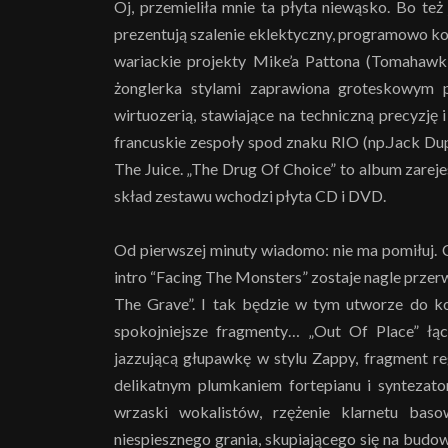
Oj, przemieliła mnie ta płyta niewąsko. Bo też
prezentują szalenie eklektyczny, programowo ko
wariackie projekty Mike’a Pattona (Tomahawk!
żonglerka stylami zaprawiona groteskowym 
wirtuozerią, stawiające na techniczną precyzję
francuskie zespoły spod znaku RIO (np.Jack Du
The Juice. „The Drug Of Choice” to album zare
skład zestawu wchodzi płyta CD i DVD.
Od pierwszej minuty wiadomo: nie ma pomiłuj. C
intro “Facing The Monsters” zostaje nagle prze
The Grave”. I tak będzie w tym utworze do ko
spokojniejsze fragmenty… „Out Of Place” łą
jazzującą głupawkę w stylu Zappy, fragment r
delikatnym plumkaniem fortepianu i syntezat
wrzaski wokalistów, rzężenie klarnetu bas
niespiesznego grania, skupiającego się na bud