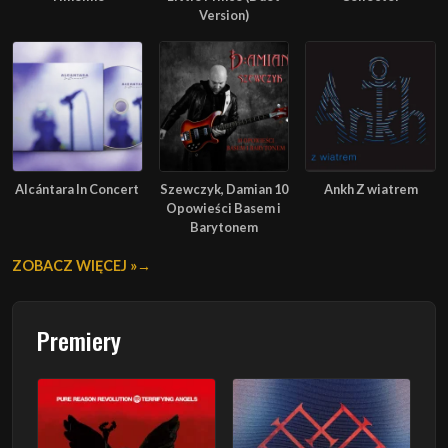
Version)
Alcántara In Concert
Szewczyk, Damian 10
Ankh Z wiatrem
Opowieści Basem i
Barytonem
ZOBACZ WIĘCEJ »
Premiery