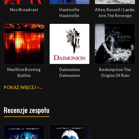
Neo Broadcast
Hauteville
Allen, Russell / Lande,
Hauteville
Jorn The Revenge
Marillion Bootleg
Daimonion
Redemption The
Butlins
Daimonion
Origins Of Ruin
POKAŻ WIĘCEJ »
Recenzje zespołu