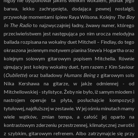
nigdy nie dysponował jakimś wielkim wokalem, jednak jego
barwa, lekko zachrypnięta, dodająca pewnej nostalgii,
przywołuje momentami śpiew Raya Wilsona. Kolejny
The Boy
In The Radio
to najzwyczajniej ładny, żwawy numer, którego
przeciwieństwem jest następująca po nim urocza melodyjna
ballada rozpisana na wokalny duet Mitchell – Findlay, do tego
okraszona jesiennym motywem pianina Steve’a Hogartha oraz
kolejnym solowym gitarowym popisem Mitchella. Równie
ujmujący jest kolejny wokalny duet, tym razem z Kim Saviour
(
Oubliette
) oraz balladowy
Humans Being
z gitarowym solo
Nika Kershawa na gitarze, w jakże odmiennej - od
Mitchellowskiej - stylistyce. Żeby nie było, iż samym miodem i
nastrojem operuje ta płyta, posłuchajcie kompozycji
tytułowej, najdłuższej w zestawie. W jej ośmiu minutach mamy
wiele wątków, zmian tempa, a całość jej oparto na
kontrastowym zderzeniu przestrzennej, klimatycznej zwrotki
z szybkim, gitarowym refrenem. Albo zatrzymajcie się przy