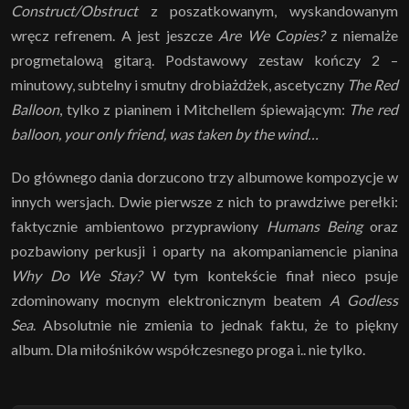
Construct/Obstruct
z poszatkowanym, wyskandowanym
wręcz refrenem. A jest jeszcze
Are We Copies?
z niemalże
progmetalową gitarą. Podstawowy zestaw kończy 2 –
minutowy, subtelny i smutny drobiażdżek, ascetyczny
The Red
Balloon
, tylko z pianinem i Mitchellem śpiewającym:
The red
balloon, your only friend, was taken by the wind…
Do głównego dania dorzucono trzy albumowe kompozycje w
innych wersjach. Dwie pierwsze z nich to prawdziwe perełki:
faktycznie ambientowo przyprawiony
Humans Being
oraz
pozbawiony perkusji i oparty na akompaniamencie pianina
Why Do We Stay?
W tym kontekście finał nieco psuje
zdominowany mocnym elektronicznym beatem
A Godless
Sea
. Absolutnie nie zmienia to jednak faktu, że to piękny
album. Dla miłośników współczesnego proga i.. nie tylko.