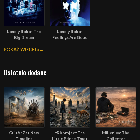
Lonely Robot The
Lonely Robot
Big Dream
Feelings Are Good
POKAŻ WIĘCEJ »
Ostatnio dodane
GuitAr Zet New
tRKproject The
Millenium The
Timeline
Little Prince (Duet
Collector