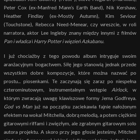
Peter Cox (ex-Manfred Mann’s Earth Band), Nik Kershaw,
Heather Findlay (ex-Mostly Autumn), Kim Seviour
(Touchstone), Rebecca Need-Menear, czy wreszcie, w roli
narratora, aktor Lee Ingleby znany między innymi z filmów
Pan i władca
i
Harry Potter i więzień Azkabanu
.
I już chociażby z tego powodu album intryguje swoim
aranżacyjnym bogactwem. Siłę jego stanowią jednak przede
wszystkim dobre kompozycje, które można nazwać po
prostu... piosenkami. Te zaczynają się zaraz po niespełna
czterominutowym, instrumentalnym wstępie
Airlock
, w
którym zwracają uwagę klawiszowe formy Jema Godfreya.
God vs Man
już na początku zaciekawia fajnie nałożonym
efektem na wokal Mitchella, dobrą melodią, a potem ciężkimi
gitarowymi riffami i zwięzłym, ale zgrabnym gitarowym solo
autora projektu. A skoro przy jego głosie jesteśmy. Mitchell