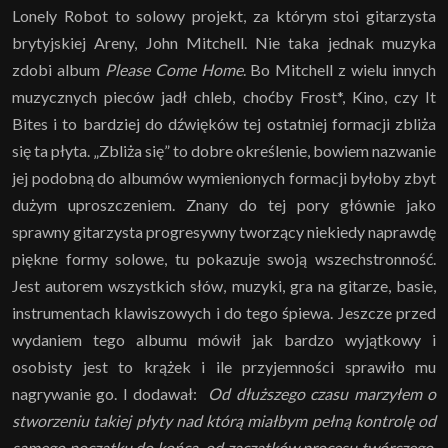
Lonely Robot to solowy projekt, za którym stoi gitarzysta
brytyjskiej Areny, John Mitchell. Nie taka jednak muzyka
zdobi album
Please Come Home
. Bo Mitchell z wielu innych
muzycznych pieców jadł chleb, choćby Frost*, Kino, czy It
Bites i to bardziej do dźwięków tej ostatniej formacji zbliża
się ta płyta. „Zbliża się” to dobre określenie, bowiem nazwanie
jej podobną do albumów wymienionych formacji byłoby zbyt
dużym uproszczeniem. Znany do tej pory głównie jako
sprawny gitarzysta progresywny tworzący niekiedy naprawdę
piękne formy solowe, tu pokazuje swoją wszechstronność.
Jest autorem wszystkich słów, muzyki, gra na gitarze, basie,
instrumentach klawiszowych i do tego śpiewa. Jeszcze przed
wydaniem tego albumu mówił jak bardzo wyjątkowy i
osobisty jest to krążek i ile przyjemności sprawiło mu
nagrywanie go. I dodawał:
Od dłuższego czasu marzyłem o
stworzeniu takiej płyty nad którą miałbym pełną kontrolę od
samego początku do końca, od zaczątków procesu twórczego,