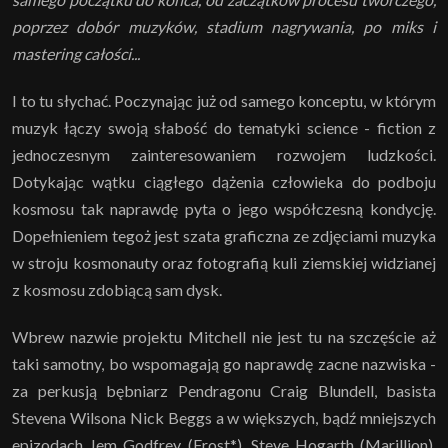
poprzez dobór muzyków, stadium nagrywania, po miks i
mastering całości...
I to tu słychać. Poczynając już od samego konceptu, w którym
muzyk łączy swoją słabość do tematyki science - fiction z
jednoczesnym zainteresowaniem rozwojem ludzkości.
Dotykając wątku ciągłego dążenia człowieka do podboju
kosmosu tak naprawdę pyta o jego współczesną kondycję.
Dopełnieniem tegoż jest szata graficzna ze zdjęciami muzyka
w stroju kosmonauty oraz fotografią kuli ziemskiej widzianej
z kosmosu zdobiącą sam dysk.
Wbrew nazwie projektu Mitchell nie jest tu na szczęście aż
taki samotny, bo wspomagają go naprawdę zacne nazwiska -
za perkusją bębniarz Pendragonu Craig Blundell, basista
Stevena Wilsona Nick Beggs a w większych, bądź mniejszych
epizodach Jem Godfrey (Frost*), Steve Hogarth (Marillion),