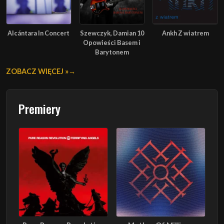
Alcántara In Concert
Szewczyk, Damian 10
Ankh Z wiatrem
Opowieści Basem i
Barytonem
ZOBACZ WIĘCEJ »
Premiery