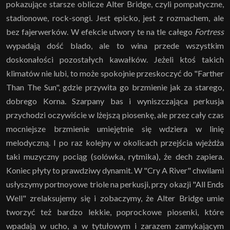
pokazujące starsze oblicze Alter Bridge, czyli pompatyczne,
stadionowe, rock-songi. Jest epicko, jest z rozmachem, ale
bez fajerwerków. W efekcie utwory te na tle całego
Fortress
wypadają dość blado, ale to wina przede wszystkim
doskonałości pozostałych kawałków. Jeżeli ktoś takich
klimatów nie lubi, to może spokojnie przeskoczyć do "Farther
Than The Sun", gdzie przywita go brzmienie jak za starego,
dobrego Korna. Szarpany bas i wyniszczająca perkusja
przychodzi oczywiście w lżejszą piosenkę, ale przez cały czas
mocniejsze brzmienie umiejętnie się wdziera w linię
melodyczną. I po raz kolejny w okolicach przejścia wjeżdża
taki muzyczny pociąg (solówka, rytmika), że dech zapiera.
Koniec płyty to prawdziwy dynamit. W "Cry A River" chwilami
usłyszymy portnoyowe triole na perkusji, przy okazji "All Ends
Well" zrelaksujemy się i zobaczymy, że Alter Bridge umie
tworzyć też bardzo lekkie, poprockowe piosenki, które
wpadają w ucho, a w tytułowym i zarazem zamykającym