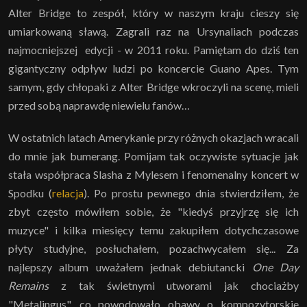
Alter Bridge to zespół, który w naszym kraju cieszy się
umiarkowaną sławą. Zagrali raz na Ursynaliach podczas
najmocniejszej edycji - w 2011 roku. Pamiętam do dziś ten
gigantyczny odpływ ludzi po koncercie Guano Apes. Tym
samym, gdy chłopaki z Alter Bridge wkroczyli na scenę, mieli
przed sobą naprawdę niewielu fanów…
W ostatnich latach Amerykanie przy różnych okazjach wracali
do mnie jak bumerang. Pomijam tak oczywiste sytuacje jak
stała współpraca Slasha z Mylesem i fenomenalny koncert w
Spodku (
relacja
). Po prostu pewnego dnia stwierdziłem, że
zbyt często mówiłem sobie, że "kiedyś przyjrzę się ich
muzyce" i kilka miesięcy temu zakupiłem dotychczasowe
płyty studyjne, posłuchałem, pozachwycałem się... Za
najlepszy album uważałem jednak debiutancki
One Day
Remains
z tak świetnymi utworami jak chociażby
"Metalingus", co powodowało obawy o kompozytorskie