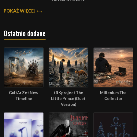
POKAŻ WIĘCEJ »
Ostatnio dodane
GuitAr Zet New
tRKproject The
Millenium The
Timeline
Little Prince (Duet
Collector
Version)