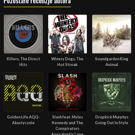
Pozostałe recenzje autora
Killers, The Direct
Winery Dogs, The
Soundgarden King
Hits
Hot Streak
Animal
Golden Life AQQ-
Slash feat. Myles
Dropkick Murphys
Akustycznie
Kennedy and The
Going Out In Style
Conspirators
Apocalyptic Love