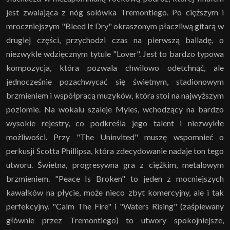
jest zwalająca z nóg solówka Tremontiego. Po cięższym i
mroczniejszym "Bleed It Dry" okraszonym płaczliwą gitarą w
drugiej części, przychodzi czas na pierwszą balladę, o
niezwykle wdzięcznym tytule "Lover". Jest to bardzo typowa
kompozycja, która pozwala chwilowo odetchnąć, ale
jednocześnie pozachwycać się świetnym, stadionowym
brzmieniem i współpracą muzyków, która stoi na najwyższym
poziomie. Na wokalu szaleje Myles, wchodzący na bardzo
wysokie rejestry, co podkreśla jego talent i niezwykłe
możliwości. Przy "The Uninvited" muszę wspomnieć o
perkusji Scotta Phillipsa, która zdecydowanie nadaje ton tego
utworu. Świetna, progresywna gra z ciężkim, metalowym
brzmieniem. "Peace Is Broken" to jeden z mocniejszych
kawałków na płycie, może nieco zbyt komercyjny, ale i tak
perfekcyjny. "Calm The Fire" i "Waters Rising" (zaśpiewany
głównie przez Tremontiego) to utwory spokojniejsze,