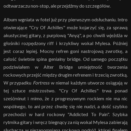
odtwarzaczu non-stop, ale przejdźmy do szczegółów.
Album wgniata w fotel już przy pierwszym odsłuchaniu. Intro
otwierające "Cry Of Achilles" może kojarzyć się, za sprawą
akustycznej gitary, z purplową "Anyą", a po chwili wjeżdża w
głośniki rozpędzony riff i krzykliwy wokal Mylesa. Później
jest coraz lepiej. Mocny refren goni nastrojową zwrotkę, a
całość świetnie spina genialny bridge. Od samego początku
podziwiałem w Alter Bridge umiejętność tworzenia
rockowych przejść między drugim refrenem i trzecią zwrotką.
W przypadku
Fortress
w niemal każdym utworze osiągają w
tej sztuce mistrzostwo. "Cry Of Achilles" trwa ponad
sześćminut i mimo, że z progresywnym rockiem nie ma nic
wspólnego, to ani przez chwilę się nie nudzi, a dość szybko
przechodzi w hard rockowy "Addicted To Pain". Szybka
rytmika gitary i wręcz biegnący za nią wokal Mylesa zabierają
słuchacza w niezapomnianą rockową podróż, której finałem