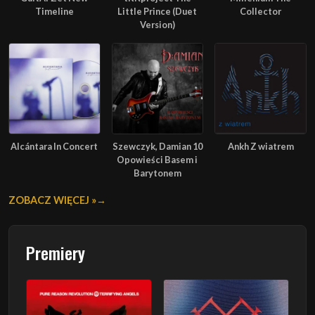
Timeline
Little Prince (Duet
Collector
Version)
Alcántara In Concert
Szewczyk, Damian 10
Ankh Z wiatrem
Opowieści Basem i
Barytonem
ZOBACZ WIĘCEJ »
Premiery