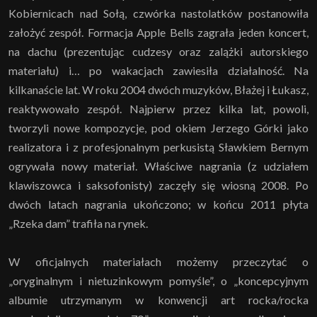
Kobiernicach nad Sołą, czwórka nastolatków postanowiła
założyć zespół. Formacja Apple Bells zagrała jeden koncert,
na dachu (prezentując cudzesy oraz zalążki autorskiego
materiału) i… po wakacjach zawiesiła działalność. Na
kilkanaście lat. W roku 2004 dwóch muzyków, Błażej i Łukasz,
reaktywowało zespół. Najpierw przez kilka lat, powoli,
tworzyli nowe kompozycje, pod okiem Jerzego Górki jako
realizatora i z profesjonalnym perkusistą Sławkiem Bernym
ogrywała nowy materiał. Właściwe nagrania (z udziałem
klawiszowca i saksofonisty) zaczęły się wiosną 2008. Po
dwóch latach nagrania ukończono; w końcu 2011 płyta
„Rzeka dam” trafiła na rynek.
W oficjalnych materiałach możemy przeczytać o
„oryginalnym i nietuzinkowym pomyśle”, o „koncepcyjnym
albumie utrzymanym w konwencji art rocka/rocka