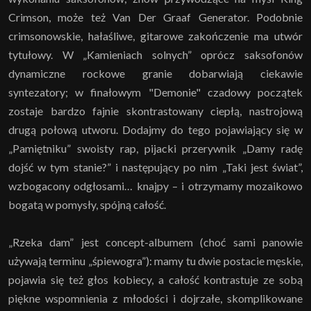
Crimson, może też Van Der Graaf Generator. Podobnie
crimsonowskie, hałaśliwe, gitarowe zakończenie ma utwór
tytułowy. W „Kamieniach solnych” oprócz saksofonów
dynamiczne rockowe granie dobarwiają ciekawie
syntezatory; w finałowym "Demonie" czadowy początek
zostaje bardzo fajnie skontrastowany ciepłą, nastrojową
drugą połową utworu. Dodajmy do tego pojawiający się w
„Pamiętniku” swoisty rap, pijacki przerywnik „Damy radę
dojść w tym stanie?” i następujący po nim „Taki jest świat”,
wzbogacony odgłosami… knajpy – i otrzymamy mozaikowo
bogatą w pomysły, spójną całość.
„Rzeka dam” jest concept-albumem (choć sami panowie
używają terminu „śpiewogra”): mamy tu dwie postacie męskie,
pojawia się też głos kobiecy, a całość kontrastuje ze sobą
piękne wspomnienia z młodości i dojrzałe, skomplikowane