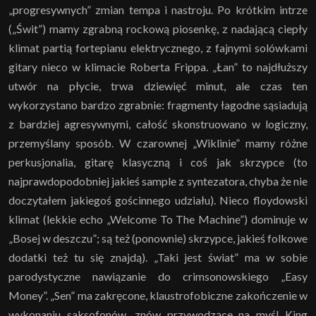
„progresywnych” zmian tempa i nastroju. Po krótkim intrze
(„Świt”) mamy zgrabną rockową piosenkę, z nadającą ciepły
klimat partią fortepianu elektrycznego, z fajnymi solówkami
gitary nieco w klimacie Roberta Frippa. „Łan” to najdłuższy
utwór na płycie, trwa dziewięć minut, ale czas ten
wykorzystano bardzo zgrabnie: fragmenty łagodne sąsiadują
z bardziej agresywnymi, całość skonstruowano w logiczny,
przemyślany sposób. W czarownej „Wiklinie” mamy różne
perkusjonalia, gitarę klasyczną i coś jak skrzypce (to
najprawdopodobniej jakieś sample z syntezatora, chyba że nie
doczytałem jakiegoś gościnnego udziału). Nieco floydowski
klimat (lekkie echo „Welcome To The Machine”) dominuje w
„Bosej w deszczu”; są też (ponownie) skrzypce, jakieś folkowe
dodatki też tu się znajdą). „Taki jest świat” ma w sobie
parodystyczne nawiązanie do crimsonowskiego „Easy
Money”. „Sen” ma zakręcone, klaustrofobiczne zakończenie w
wykonaniu saksofonów, znów przywodzące na myśl King