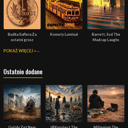
Budka Suflera Za
Komety Luminal
Barrett, Syd The
ostatni grosz
Madcap Laughs
POKAŻ WIĘCEJ »
Ostatnio dodane
GuitAr Zet New
tRKproject The
Millenium The