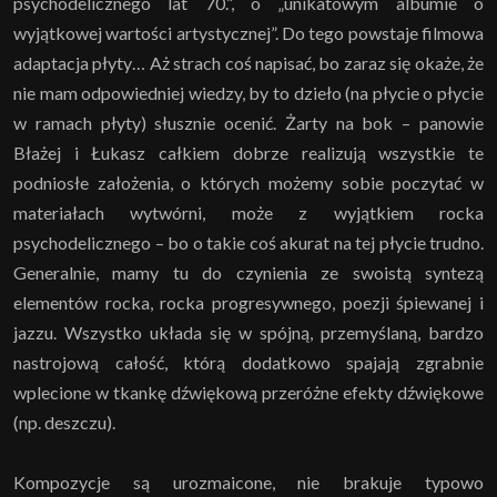
psychodelicznego lat 70.”, o „unikatowym albumie o
wyjątkowej wartości artystycznej”. Do tego powstaje filmowa
adaptacja płyty… Aż strach coś napisać, bo zaraz się okaże, że
nie mam odpowiedniej wiedzy, by to dzieło (na płycie o płycie
w ramach płyty) słusznie ocenić. Żarty na bok – panowie
Błażej i Łukasz całkiem dobrze realizują wszystkie te
podniosłe założenia, o których możemy sobie poczytać w
materiałach wytwórni, może z wyjątkiem rocka
psychodelicznego – bo o takie coś akurat na tej płycie trudno.
Generalnie, mamy tu do czynienia ze swoistą syntezą
elementów rocka, rocka progresywnego, poezji śpiewanej i
jazzu. Wszystko układa się w spójną, przemyślaną, bardzo
nastrojową całość, którą dodatkowo spajają zgrabnie
wplecione w tkankę dźwiękową przeróżne efekty dźwiękowe
(np. deszczu).
Kompozycje są urozmaicone, nie brakuje typowo