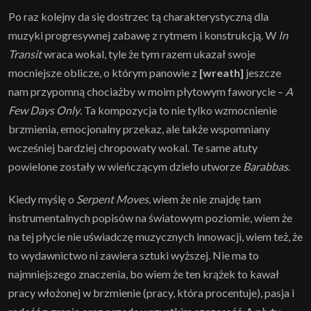
Po raz kolejny da się dostrzec tą charakterystyczną dla
muzyki progresywnej zabawę z rytmem i konstrukcją. W
In
Transit
wraca wokal, tyle że tym razem ukazał swoje
mocniejsze oblicze, o którym panowie z
[wreath]
jeszcze
nam przypomną chociażby w moim płytowym faworycie –
A
Few Days Only
. Ta kompozycja to nie tylko wzmocnienie
brzmienia, emocjonalny przekaz, ale także wspomniany
wcześniej bardziej chropowaty wokal. Te same atuty
powielone zostały w wieńczącym dzieło utworze
Barabbas
.
Kiedy myślę o
Serpent Moves,
wiem że nie znajdę tam
instrumentalnych popisów na światowym poziomie, wiem że
na tej płycie nie uświadczę muzycznych innowacji, wiem też, że
to wydawnictwo ni zawiera sztuki wyższej. Nie ma to
najmniejszego znaczenia, bo wiem że ten krążek to kawał
pracy włożonej w brzmienie (pracy, która procentuje), pasja i