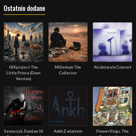
Ostatnio dodane
tRKproject The
Millenium The
Alcántara In Concert
Little Prince (Duet
Collector
Version)
Szewczyk, Damian 10
Ankh Z wiatrem
Flower Kings, The