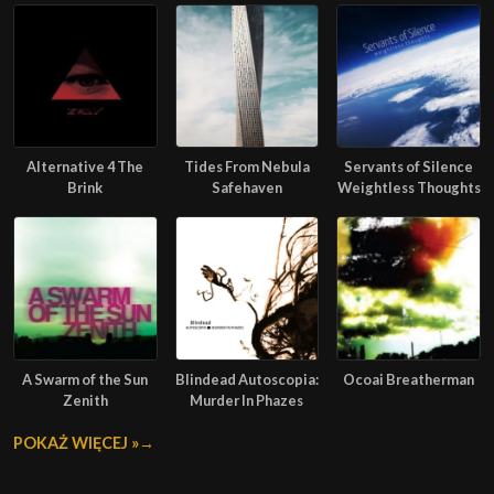
Alternative 4 The
Tides From Nebula
Servants of Silence
Brink
Safehaven
Weightless Thoughts
A Swarm of the Sun
Blindead Autoscopia:
Ocoai Breatherman
Zenith
Murder In Phazes
POKAŻ WIĘCEJ »