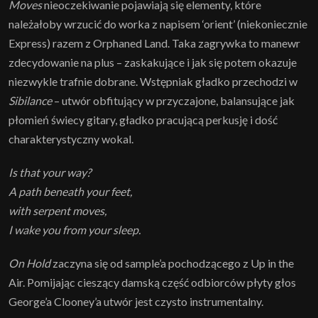
Moves
nieoczekiwanie pojawiają się elementy, które
należałoby wrzucić do worka z napisem ‘orient’ (niekoniecznie
Express) razem z Orphaned Land. Taka zagrywka to manewr
zdecydowanie na plus – zaskakujące i jak się potem okazuje
niezwykle trafnie dobrane. Wstępniak gładko przechodzi w
Sibilance
– utwór obfitujący w przyczajone, balansujące jak
płomień świecy gitary, gładko pracującą perkusję i dość
charakterystyczny wokal.
Is that your way?
A path beneath your feet,
with serpent moves,
I wake you from your sleep.
On Hold
zaczyna się od sample’a pochodzącego z Up in the
Air. Pomijając cieszący damską część odbiorców płyty głos
George’a Clooney’a utwór jest czysto instrumentalny.