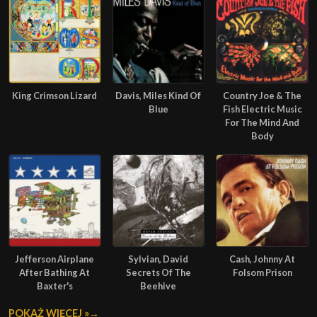
King Crimson Lizard
Davis, Miles Kind Of
Country Joe & The
Blue
Fish Electric Music
For The Mind And
Body
Jefferson Airplane
Sylvian, David
Cash, Johnny At
After Bathing At
Secrets Of The
Folsom Prison
Baxter's
Beehive
POKAŻ WIĘCEJ »