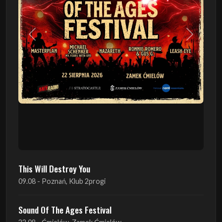
Poprzedni
Następn
This Will Destroy You
09.08 - Poznań, Klub 2progi
Sound Of The Ages Festival
22.08 - Ćmielów, Zamek Ćmielów
INO-ROCK FESTIVAL
29.08 - Inowrocław, Plac Imprez, ul. Wierzbińskiego 9