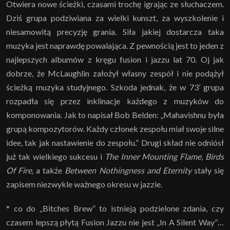
Otwiera nowe ścieżki, czasami trochę igrając ze słuchaczem.
Dziś grupa podziwiana za wielki kunszt, za wyszkolenie i
niesamowitą precyzję grania. Siła jakiej dostarcza taka
muzyka jest naprawdę powalająca. Z pewnością jest to jeden z
najlepszych albumów z kręgu fusion i jazzu lat 70. Oj jak
dobrze, że McLaughlin założył własny zespół i nie podążył
ścieżką muzyka studyjnego. Szkoda jednak, że w 73’ grupa
rozpadła się przez inklinacje każdego z muzyków do
komponowania. Jak to napisał Bob Belden: „Mahavishnu była
grupą kompozytorów. Każdy członek zespołu miał swoje silne
idee, tak jak nastawienie do zespołu.” Drugi skład nie odniósł
już tak wielkiego sukcesu i
The Inner Mounting Flame,
Birds
Of Fire,
a także
Between Nothingness and Eternity
stały się
zapisem niezwykle ważnego okresu w jazzie.
* co do „Bitches Brew” to istnieją podzielone zdania, czy
czasem lepszą płytą Fusion Jazzu nie jest „In A Silent Way”…