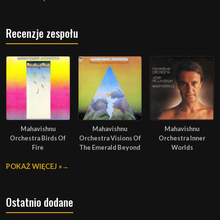
Recenzje zespołu
Mahavishnu
Mahavishnu
Mahavishnu
Orchestra Birds Of
Orchestra Visions Of
Orchestra Inner
Fire
The Emerald Beyond
Worlds
POKAŻ WIĘCEJ »
Ostatnio dodane