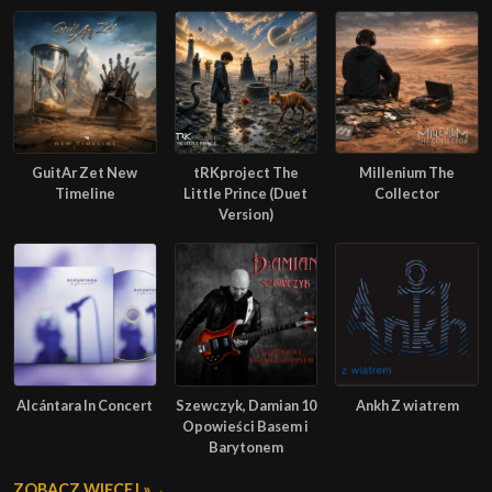
GuitAr Zet New
tRKproject The
Millenium The
Timeline
Little Prince (Duet
Collector
Version)
Alcántara In Concert
Szewczyk, Damian 10
Ankh Z wiatrem
Opowieści Basem i
Barytonem
ZOBACZ WIĘCEJ »