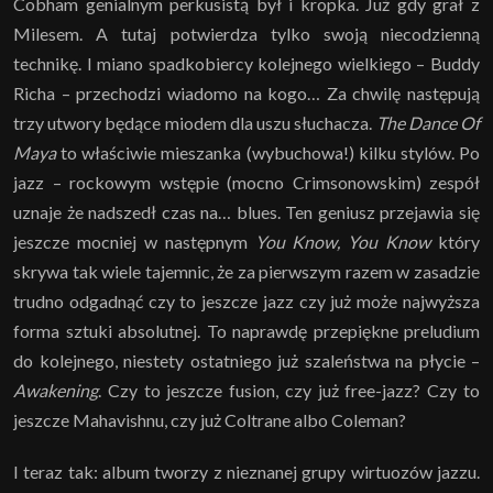
Cobham genialnym perkusistą był i kropka. Już gdy grał z
Milesem. A tutaj potwierdza tylko swoją niecodzienną
technikę. I miano spadkobiercy kolejnego wielkiego – Buddy
Richa – przechodzi wiadomo na kogo… Za chwilę następują
trzy utwory będące miodem dla uszu słuchacza.
The Dance Of
Maya
to właściwie mieszanka (wybuchowa!) kilku stylów. Po
jazz – rockowym wstępie (mocno Crimsonowskim) zespół
uznaje że nadszedł czas na… blues. Ten geniusz przejawia się
jeszcze mocniej w następnym
You Know, You Know
który
skrywa tak wiele tajemnic, że za pierwszym razem w zasadzie
trudno odgadnąć czy to jeszcze jazz czy już może najwyższa
forma sztuki absolutnej. To naprawdę przepiękne preludium
do kolejnego, niestety ostatniego już szaleństwa na płycie –
Awakening
. Czy to jeszcze fusion, czy już free-jazz? Czy to
jeszcze Mahavishnu, czy już Coltrane albo Coleman?
I teraz tak: album tworzy z nieznanej grupy wirtuozów jazzu.