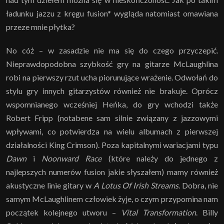
ładunku jazzu z kręgu fusion* wygląda natomiast omawiana
przeze mnie płytka?
No cóż – w zasadzie nie ma się do czego przyczepić.
Nieprawdopodobna szybkość gry na gitarze McLaughlina
robi na pierwszy rzut ucha piorunujące wrażenie. Odwołań do
stylu gry innych gitarzystów również nie brakuje. Oprócz
wspomnianego wcześniej Heńka, do gry wchodzi także
Robert Fripp (notabene sam silnie związany z jazzowymi
wpływami, co potwierdza na wielu albumach z pierwszej
działalności King Crimson). Poza kapitalnymi wariacjami typu
Dawn
i
Noonward Race
(które należy do jednego z
najlepszych numerów fusion jakie słyszałem) mamy również
akustyczne linie gitary w
A Lotus Of Irish Streams
. Dobra, nie
samym McLaughlinem człowiek żyje, o czym przypomina nam
początek kolejnego utworu –
Vital Transformation
. Billy