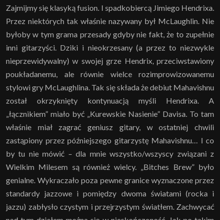
Zajmijmy się klasyką fusion. I spadkobiercą Jimiego Hendrixa.
Przez niektórych tak właśnie nazywany był McLaughlin. Nie
byłoby w tym grama przesady gdyby nie fakt, że to zupełnie
inni gitarzyści. Dziki i nieokrzesany (a przez to niezwykle
nieprzewidywalny) w swojej grze Hendrix, przeciwstawiony
poukładanemu, ale równie wielce rozimprowizowanemu
stylowi gry McLaughlina. Tak się składa że debiut Mahavishnu
został okrzyknięty kontynuacją myśli Hendrixa. A
„łącznikiem” miało być „Kurewskie Nasienie” Davisa. To tam
właśnie miał zagrać geniusz gitary, w ostatniej chwili
zastąpiony przez późniejszego gitarzystę Mahavishnu… I co
by tu nie mówić – dla mnie wszystko/wszyscy związani z
Wielkim Milesem są również wielcy. „Bitches Brew” było
genialne. Wykraczało poza pewne granice wyznaczone przez
standardy jazzowe i pomiędzy dwoma światami (rocka i
jazzu) zabłysło czystym i przejrzystym światłem. Zachwycać
nad tym dziełem można się w nieskończoność. Jak po takim