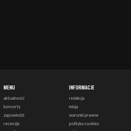
MENU
INFORMACJE
aktualności
redakcja
koncerty
misja
zapowiedzi
warunki prawne
recenzje
polityka cookies
zagrali
reklama
monografie
współpraca
artykuły
kontakt
wywiady