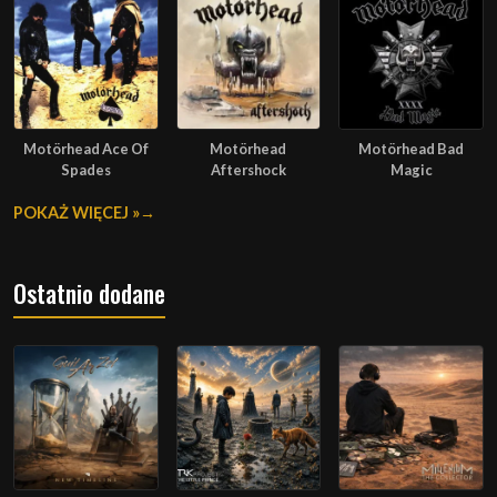
Motörhead Ace Of
Motörhead
Motörhead Bad
Spades
Aftershock
Magic
POKAŻ WIĘCEJ »
Ostatnio dodane