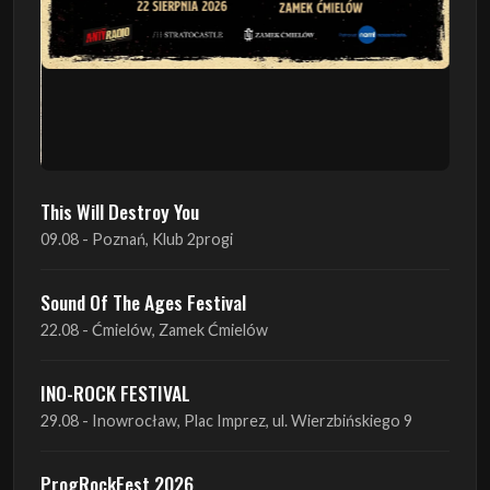
This Will Destroy You
09.08 - Poznań, Klub 2progi
Sound Of The Ages Festival
22.08 - Ćmielów, Zamek Ćmielów
INO-ROCK FESTIVAL
29.08 - Inowrocław, Plac Imprez, ul. Wierzbińskiego 9
ProgRockFest 2026
05.09 - Legionowo, Sala widowiskowa MOK, ul.
Piłsudskiego 41