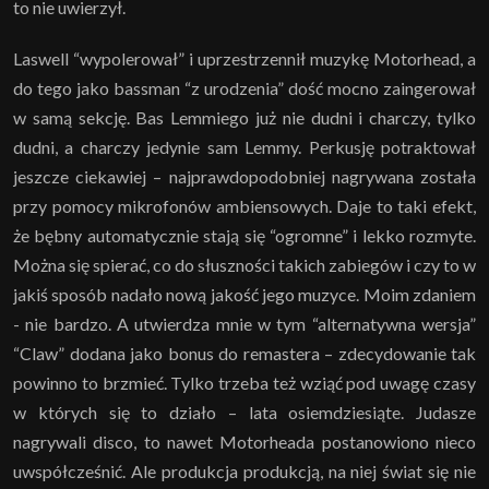
to nie uwierzył.
Laswell “wypolerował” i uprzestrzennił muzykę Motorhead, a
do tego jako bassman “z urodzenia” dość mocno zaingerował
w samą sekcję. Bas Lemmiego już nie dudni i charczy, tylko
dudni, a charczy jedynie sam Lemmy. Perkusję potraktował
jeszcze ciekawiej – najprawdopodobniej nagrywana została
przy pomocy mikrofonów ambiensowych. Daje to taki efekt,
że bębny automatycznie stają się “ogromne” i lekko rozmyte.
Można się spierać, co do słuszności takich zabiegów i czy to w
jakiś sposób nadało nową jakość jego muzyce. Moim zdaniem
- nie bardzo. A utwierdza mnie w tym “alternatywna wersja”
“Claw” dodana jako bonus do remastera – zdecydowanie tak
powinno to brzmieć. Tylko trzeba też wziąć pod uwagę czasy
w których się to działo – lata osiemdziesiąte. Judasze
nagrywali disco, to nawet Motorheada postanowiono nieco
uwspółcześnić. Ale produkcja produkcją, na niej świat się nie