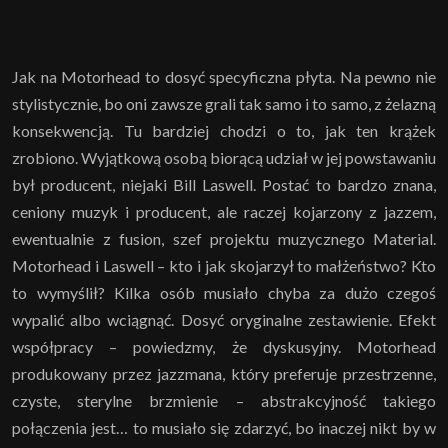
Jak na Motorhead to dosyć specyficzna płyta. Na pewno nie
stylistycznie, bo oni zawsze grali tak samo i to samo, z żelazną
konsekwencją. Tu bardziej chodzi o to, jak ten krążek
zrobiono. Wyjątkową osobą biorącą udział w jej powstawaniu
był producent, niejaki Bill Laswell. Postać to bardzo znana,
ceniony muzyk i producent, ale raczej kojarzony z jazzem,
ewentualnie z fusion, szef projektu muzycznego Material.
Motorhead i Laswell – kto i jak skojarzył to małżeństwo? Kto
to wymyślił? Kilka osób musiało chyba za dużo czegoś
wypalić albo wciągnąć. Dosyć oryginalne zestawienie. Efekt
współpracy – powiedzmy, że dyskusyjny. Motorhead
produkowany przez jazzmana, który preferuje przestrzenne,
czyste, sterylne brzmienie – abstrakcyjność takiego
połączenia jest… to musiało się zdarzyć, bo inaczej nikt by w