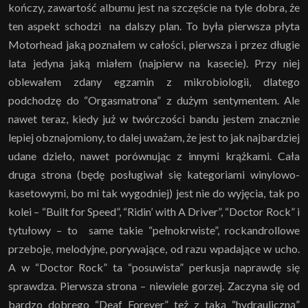
kończy, zawartość albumu jest na szczęście na tyle dobra, że
ten aspekt schodzi na dalszy plan. To była pierwsza płyta
Motorhead jaką poznałem w całości, pierwsza i przez długie
lata jedyna jaką miałem (najpierw na kasecie). Przy niej
oblewałem zdany egzamin z mikrobiologii, dlatego
podchodzę do “Orgasmatrona” z dużym sentymentem. Ale
nawet teraz, kiedy już w twórczości bandu jestem znacznie
lepiej obznajomiony, to dalej uważam, że jest to jak najbardziej
udane dzieło, nawet porównując z innymi krążkami. Cała
druga strona (będę posługiwał się kategoriami winylowo-
kasetowymi, bo mi tak wygodniej) jest nie do wyjęcia, tak po
kolei – “Built for Speed”, “Ridin’ with A Driver”, “Doctor Rock” i
tytułowy – to same takie “pełnokrwiste”, rockandrollowe
przeboje, melodyjne, porywające, od razu wpadające w ucho.
A w “Doctor Rock” ta “posuwista” perkusja naprawdę się
sprawdza. Pierwsza strona – niewiele gorzej. Zaczyna się od
bardzo dobrego “Deaf Forever” też z taką “hydrauliczną”