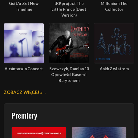
GuitAr Zet New
tRKproject The
Millenium The
Timeline
Little Prince (Duet
Collector
Version)
Alcántara In Concert
Szewczyk, Damian 10
Ankh Z wiatrem
Opowieści Basem i
Barytonem
ZOBACZ WIĘCEJ »
Premiery