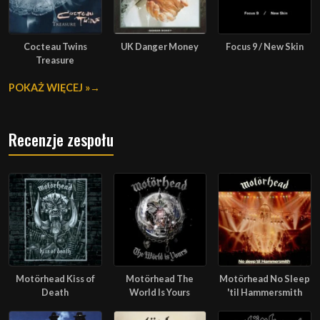
Cocteau Twins
UK Danger Money
Focus 9 / New Skin
Treasure
POKAŻ WIĘCEJ »
Recenzje zespołu
Motörhead Kiss of
Motörhead The
Motörhead No Sleep
Death
World Is Yours
'til Hammersmith