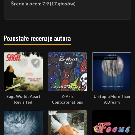
Średnia ocen: 7.9 (17 głosów)
Pozostałe recenzje autora
Saga Worlds Apart
Z-Axis
Unitopia More Than
Revisited
Contcatenations
A Dream