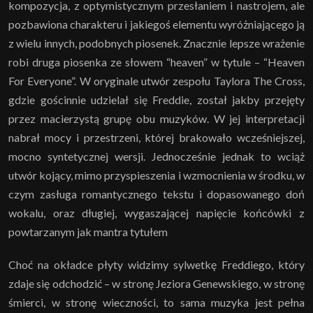
kompozycja, z optymistycznym przesłaniem i nastrojem, ale
pozbawiona charakteru i jakiegoś elementu wyróżniającego ją
z wielu innych, podobnych piosenek. Znacznie lepsze wrażenie
robi druga piosenka ze słowem “heaven” w tytule – “Heaven
For Everyone”. W oryginale utwór zespołu Taylora The Cross,
gdzie gościnnie udzielał się Freddie, został jakby przejęty
przez macierzystą grupę obu muzyków. W jej interpretacji
nabrał mocy i przestrzeni, której brakowało wcześniejszej,
mocno syntetycznej wersji. Jednocześnie jednak to wciąż
utwór kojący, mimo przyspieszenia i wzmocnienia w środku, w
czym zasługa romantycznego tekstu i dopasowanego doń
wokalu, oraz długiej, wygaszającej napięcie końcówki z
powtarzanym jak mantra tytułem
Choć na okładce płyty widzimy sylwetkę Freddiego, który
zdaje się odchodzić – w stronę Jeziora Genewskiego, w stronę
śmierci, w stronę wieczności, to sama muzyka jest pełna