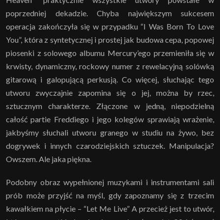
poprzedniej dekadzie. Chyba największym sukcesem
operacja zakończyła się w przypadku “I Was Born To Love
You”, która z syntetycznej i prostej jak budowa cepa, popowej
piosenki z solowego albumu Mercury’ego przemieniła się w
krwisty, dynamiczny, rockowy numer z rewelacyjną solówką
gitarową i galopującą perkusją. Co więcej, słuchając tego
utworu zwyczajnie zapomina się o jej, można by rzec,
sztucznym charakterze. Złączone w jedną, niepodzielną
całość partie Freddiego i jego kolegów sprawiają wrażenie,
jakbyśmy słuchali utworu granego w studiu na żywo, bez
dogrywek i innych czarodziejskich sztuczek. Manipulacja?
Owszem. Ale jaka piękna.
Podobny obraz wypełnionej muzykami i instrumentami sali
prób może przyjść na myśl, gdy zapoznamy się z trzecim
kawałkiem na płycie – “Let Me Live” A przecież jest to utwór,