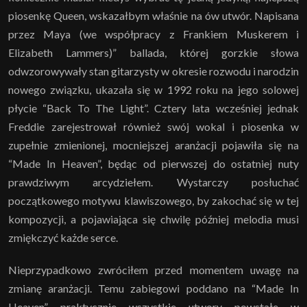
piosenkę Queen, wskazałbym właśnie na ów utwór. Napisana
przez Maya (we współpracy z Frankiem Muskerem i
Elizabeth Lammers)” ballada, której gorzkie słowa
odwzorowywały stan gitarzysty w okresie rozwodu i narodzin
nowego związku, ukazała się w 1992 roku na jego solowej
płycie “Back To The Light”. Cztery lata wcześniej jednak
Freddie zarejestrował również swój wokal i piosenka w
zupełnie zmienionej, mocniejszej aranżacji pojawiła się na
“Made In Heaven”, będąc od pierwszej do ostatniej nuty
prawdziwym arcydziełem. Wystarczy posłuchać
początkowego motywu klawiszowego, by zakochać się w tej
kompozycji, a pojawiająca się chwilę później melodia musi
zmiękczyć każde serce.
Nieprzypadkowo zwróciłem przed momentem uwagę na
zmianę aranżacji. Temu zabiegowi poddano na “Made In
Heaven” praktycznie wszystkie utwory powstałe w