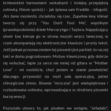
królewskimi harmoniami wokalnymi i kolejną przepiękną
solówką. Niesie spokój i – jak śpiewa sam Freddie – błogość.
Ars bene morientis,
chciałoby się rzec. Zupełnie inny klimat
tworzy się przy “You Don’t Fool Me”, wspólnym
(prawdopodobnie) dziele Mercury’ego i Taylora. Napędzający
utwór bas kieruje go w stronę muzyki wręcz tanecznej, w
czym akompaniują mu elektroniczne klawisze i prosty tekst.
Jeśli jednak przeznaczeniem tej piosenki jest parkiet, to raczej
taki w domu pogrzebowym. Motyw klawiszowy, gdy dobrze
się wsłuchać, łapie za serce nie mniej niż gitara w “Mother
Love” – mi osobiście, choć jestem w stanie powiedzieć
dlaczego, przywodzi na myśl salę operacyjną, jakieś
chirurgiczne zimno. Równie “mroczna” jest wielopiętrowa i
rozbudowana solówka, wprowadzająca w strukturę piosenki
burzę emocji.
Pozostałe utwory to, jak pisałem we wstępie, “składaki”,