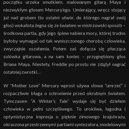
początku urzeka smutkiem, malowanym gitarą Maya i
niezwykłym głosem Mercury’ego. Umierający, wręcz stojący
już nad grobem (to ostatni utwór, do którego nagrał swój
głos) wokalista żegna się ze światem w mistrzowski sposób –
środkowa partia, gdy jego śpiew nabiera mocy, której trudno
byłoby wymagać od tak wyniszczonego chorobą człowieka,
zwyczajnie oszałamia. Potem zaś dołącza się płacząca
solówka gitarowa, a na sam koniec – przygnębiony głos
Briana Maya. Niestety, Freddie po prostu nie zdążył nagrać
ostatniej zwrotki…
W “Mother Love” Mercury wprost używa słowa “umrzeć” i
rozpaczliwie błaga o schronienie przed okrutnym światem.
Tymczasem “A Winter’s Tale” wydaje się być dziełem
człowieka w pełni szczęśliwego. To urokliwa, łagodna i
optymistyczna impresja o pięknie zimowego krajobrazu,
okraszona przestrzennymi partiami syntezatora, modelowymi