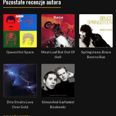
Pozostałe recenzje autora
Queen Hot Space
Meat Loaf Bat Out Of
Springsteen, Bruce
Hell
Born to Run
Dire Straits Love
Simon And Garfunkel
Over Gold
Bookends