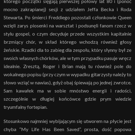
którego początki sięgają pierwszej połowy lat 80 i (ponoć
mocno zakrapianej) sesji z udziałem Jeffa Becka i Roda
Stewarta. Po śmierci Freddiego pozostali członkowie Queen
wzięli zarys piosenki na warsztat i podsunęli fanom rzecz w
stylu gospel, o czym decyduje przede wszystkim kapitalnie
brzmiący chór, w skład którego wchodzą również głosy
żeńskie. Rzadki dla to zabieg dla zespołu, który słynny był ze
swoich własnych chórków, ale w tym przypadku pasuje wręcz
idealnie. Zresztą, Roger i Brian mają tu również pole do
wokalnego popisu (przy czym w wypadku gitarzysty należy to
słowo wziąć w nawias), gdyż obaj śpiewają po jednej zwrotce.
Sam kawałek ma w sobie mnóstwo energii i radości,
szczególnie w długiej końcówce gdzie prym wiedzie
tryumfalny fortepian.
Stosunkowo najmniej wybijającym się utworem na płycie jest
chyba “My Life Has Been Saved”, prosta, dość popowa