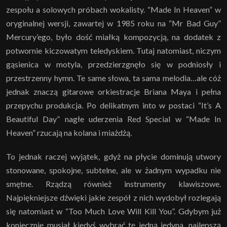
zespołu a solowych próbach wokalisty. “Made In Heaven” w
oryginalnej wersji, zawartej w 1985 roku na “Mr Bad Guy”
Mercury’ego, było dość miałką kompozycją, na dodatek z
potwornie kiczowatym teledyskiem. Tutaj natomiast, niczym
gąsienica w motyla, przedzierzgnęło się w podniosły i
przestrzenny hymn. Te same słowa, ta sama melodia…ale cóż
jednak znaczą gitarowe orkiestracje Briana Maya i pełna
przepychu produkcja. Po delikatnym into w postaci “It’s A
Beautiful Day” nagłe uderzenia Red Special w “Made In
Heaven” rzucają na kolana i miażdżą.
To jednak raczej wyjątek, gdyż na płycie dominują utwory
stonowane, spokojne, subtelne, ale w żadnym wypadku nie
smętne. Rządzą również instrumenty klawiszowe.
Najpiękniejsze dźwięki jakie zespół z nich wydobył rozlegają
się natomiast w “Too Much Love Will Kill You”. Gdybym już
koniecznie musiał kiedyś wybrać tę jedną jedyną, najlepszą