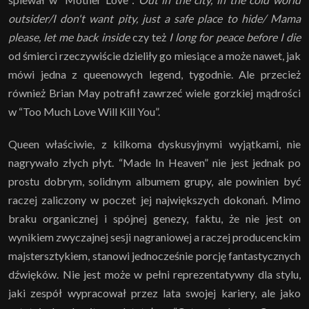
outsider/I don't want pity, just a safe place to hide/ Mama
please, let me back inside
czy też
I long for peace before I die
od śmierci rzeczywiście dzieliły go miesiące a może nawet, jak
mówi jedna z queenowych legend, tygodnie. Ale przecież
również Brian May potrafił zawrzeć wiele gorzkiej mądrości
w “Too Much Love Will Kill You”.
Queen właściwie, z kilkoma dyskusyjnymi wyjątkami, nie
nagrywało złych płyt. “Made In Heaven” nie jest jednak po
prostu dobrym, solidnym albumem grupy, ale powinien być
raczej zaliczony w poczet jej największych dokonań. Mimo
braku organicznej i spójnej genezy, faktu, że nie jest on
wynikiem zwyczajnej sesji nagraniowej a raczej producenckim
majstersztykiem, stanowi jednocześnie porcję fantastycznych
dźwięków. Nie jest może w pełni reprezentatywny dla stylu,
jaki zespół wypracował przez lata swojej kariery, ale jako