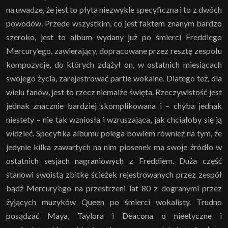
na uwadze, że jest to płyta niezwykle specyficzna i to z dwóch
powodów. Przede wszystkim, co jest faktem znanym bardzo
szeroko, jest to album wydany już po śmierci Freddiego
Mercury’ego, zawierający, dopracowane przez resztę zespołu
kompozycje, do których zdążył on, w ostatnich miesiącach
swojego życia, zarejestrować partie wokalne. Dlatego też, dla
wielu fanów, jest to rzecz niemalże święta. Rzeczywistość jest
jednak znacznie bardziej skomplikowana i – chyba jednak
niestety – nie tak wzniosła i wzruszająca, jak chciałoby się ją
widzieć. Specyfika albumu polega bowiem również na tym, że
jedynie kilka zawartych na nim piosenek ma swoje źródło w
ostatnich sesjach nagraniowych z Freddiem. Duża część
stanowi swoistą zbitkę ścieżek rejestrowanych przez zespół
bądź Mercury’ego na przestrzeni lat 80 z dogranymi przez
żyjących muzyków Queen po śmierci wokalisty. Trudno
posądzać Maya, Taylora i Deacona o nieetyczne i