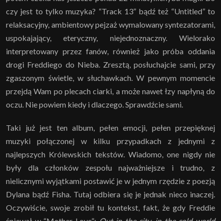
czy jest to tylko muzyka? “Track 13” bądź też “Untitled” to
relaksacyjny, ambientowy pejzaż wymalowany syntezatorami,
uspokajający, eteryczny, niejednoznaczny. Wielorako
interpretowany przez fanów, również jako próba oddania
drogi Freddiego do Nieba. Zresztą, posłuchajcie sami, przy
zgaszonym świetle, w słuchawkach. W pewnym momencie
przejdą Wam po plecach ciarki, a może nawet łzy napłyną do
oczu. Nie powiem kiedy i dlaczego. Sprawdźcie sami.
Taki już jest ten album, pełen emocji, pełen przepięknej
muzyki połączonej w kilku przypadkach z jednymi z
najlepszych Królewskich tekstów. Wiadomo, one nigdy nie
były dla członków zespołu najważniejsze i trudno, z
nielicznymi wyjątkami postawić je w jednym rzędzie z poezją
Dylana bądź Fisha. Tutaj odbiera się je jednak nieco inaczej.
Oczywiście, swoje zrobił tu kontekst, fakt, że gdy Freddie
śpiewał w “Mother Love”:
Out in the city, in the cold world