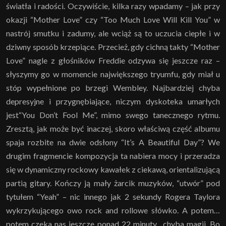
światła i radości. Oczywiście, kilka razy wpadamy – jak przy
okazji “Mother Love” czy “Too Much Love Will Kill You” w
nastrój smutku i zadumy, ale wciąż są to uczucia ciepłe i w
dziwny sposób krzepiące. Przecież, gdy cichną takty “Mother
Love” nagle z głośników Freddie odzywa się jeszcze raz –
słyszymy go w momencie największego tryumfu, gdy miał u
stóp wypełnione po brzegi Wembley. Najbardziej chyba
depresyjne i przygnębiające, niczym dyskoteka umarłych
jest“You Don’t Fool Me”, mimo swego tanecznego rytmu.
Zresztą, jak może być inaczej, skoro właściwą część albumu
spaja rozbite na dwie odsłony “It’s A Beautiful Day”? We
drugim fragmencie kompozycja ta nabiera mocy i przeradza
się w dynamiczny rockowy kawałek z ciekawą, orientalizującą
partią gitary. Kończy ją mały żarcik muzyków, “utwór” pod
tytułem “Yeah” – nic innego jak 2 sekundy Rogera Taylora
wykrzykującego owo rock and rollowe słówko. A potem…
potem czeka nas jeszcze ponad 22 minuty…chyba magii. Bo