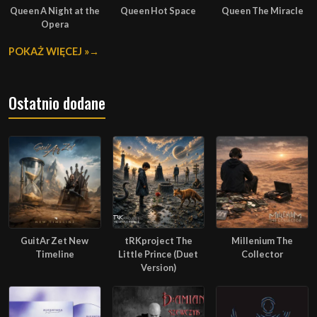
Queen A Night at the
Queen Hot Space
Queen The Miracle
Opera
POKAŻ WIĘCEJ »
Ostatnio dodane
GuitAr Zet New
tRKproject The
Millenium The
Timeline
Little Prince (Duet
Collector
Version)