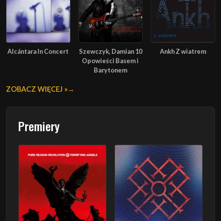
Alcántara In Concert
Szewczyk, Damian 10
Ankh Z wiatrem
Opowieści Basem i
Barytonem
ZOBACZ WIĘCEJ »
Premiery