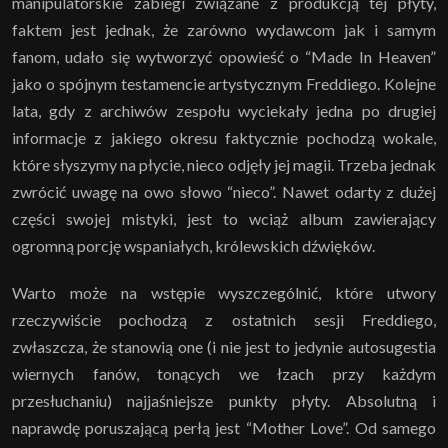
manipulatorskie zabiegi związane z produkcją tej płyty,
faktem jest jednak, że zarówno wydawcom jak i samym
fanom, udało się wytworzyć opowieść o “Made In Heaven”
jako o spójnym testamencie artystycznym Freddiego. Kolejne
lata, gdy z archiwów zespołu wyciekały jedna po drugiej
informacje z jakiego okresu faktycznie pochodzą wokale,
które słyszymy na płycie, nieco odjęły jej magii. Trzeba jednak
zwrócić uwagę na owo słowo “nieco”. Nawet odarty z dużej
części swojej mistyki, jest to wciąż album zawierający
ogromną porcję wspaniałych, królewskich dźwięków.
Warto może na wstępie wyszczególnić, które utwory
rzeczywiście pochodzą z ostatnich sesji Freddiego,
zwłaszcza, że stanowią one (i nie jest to jedynie autosugestia
wiernych fanów, tonących we łzach przy każdym
przesłuchaniu) najjaśniejsze punkty płyty. Absolutną i
naprawdę poruszającą perłą jest “Mother Love”. Od samego