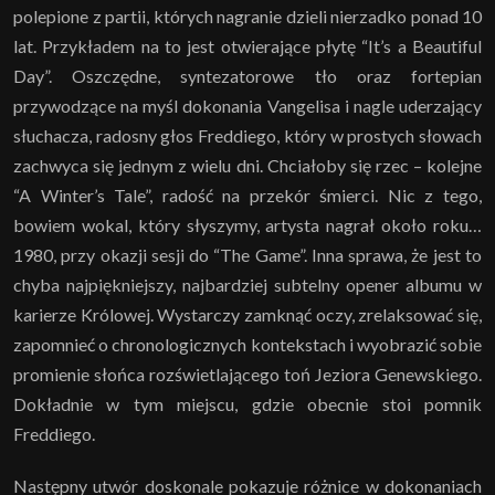
polepione z partii, których nagranie dzieli nierzadko ponad 10
lat. Przykładem na to jest otwierające płytę “It’s a Beautiful
Day”. Oszczędne, syntezatorowe tło oraz fortepian
przywodzące na myśl dokonania Vangelisa i nagle uderzający
słuchacza, radosny głos Freddiego, który w prostych słowach
zachwyca się jednym z wielu dni. Chciałoby się rzec – kolejne
“A Winter’s Tale”, radość na przekór śmierci. Nic z tego,
bowiem wokal, który słyszymy, artysta nagrał około roku…
1980, przy okazji sesji do “The Game”. Inna sprawa, że jest to
chyba najpiękniejszy, najbardziej subtelny opener albumu w
karierze Królowej. Wystarczy zamknąć oczy, zrelaksować się,
zapomnieć o chronologicznych kontekstach i wyobrazić sobie
promienie słońca rozświetlającego toń Jeziora Genewskiego.
Dokładnie w tym miejscu, gdzie obecnie stoi pomnik
Freddiego.
Następny utwór doskonale pokazuje różnice w dokonaniach