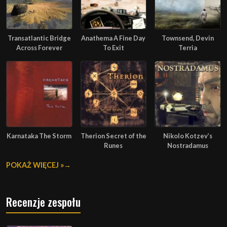
Transatlantic Bridge
Anathema A Fine Day
Townsend, Devin
Across Forever
To Exit
Terria
Karnataka The Storm
Therion Secret of the
Nikolo Kotzev’s
Runes
Nostradamus
POKAŻ WIĘCEJ »
Recenzje zespołu