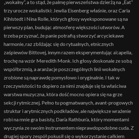
„wokalny”, a to stąd, że palmę pierwszeństwa dzierżą na „Eat”
trzy urocze wokalistki: Jewlia Eisenberg właśnie, oraz Carla
Kihlstedt i Nina Rolle, których głosy wyeksponowane są na
pierwszy plan, budując atmosferę większości utworów. A
trzeba przyznać, że panie potrafią stworzyć arcyciekawe
harmonie, raz zbliżając się do rytualnych, etnicznych
zaśpiewów Bittovej, innym razem eksperymentując a’capella,
trochę na wzór Meredith Monk. Ich głosy doskonale ze sobą
współbrzmią, a aranżacje poszczególnych linii wokalnych
zrobione są naprawdę pomysłowo i oryginalnie. I tak w
rzeczywistości to dopiero za nimi znajduje się ta właściwa
warstwa muzyczna, która dość mocno opiera się na grze
sekcji rytmicznej. Pełno tu pogmatwanych, avant-progowych
struktur i arytmicznych podkładów, ale największe wrażenie
robi na mnie gra basisty, Dan’a Rathbun’a, który momentami
wyczynia ze swoim instrumentem nieprawdopodobne cuda. Z
drugiej spory zespół pokusił się o wykorzystanie całkiem