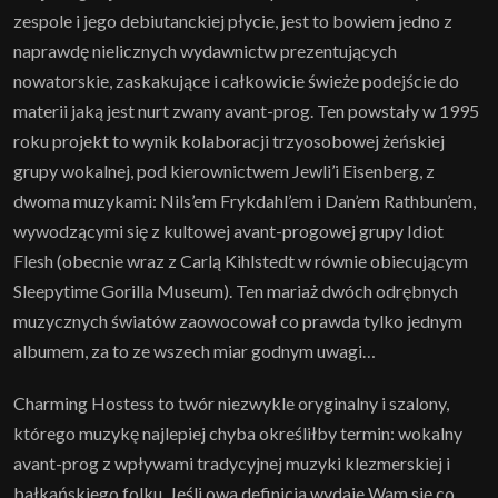
zespole i jego debiutanckiej płycie, jest to bowiem jedno z
naprawdę nielicznych wydawnictw prezentujących
nowatorskie, zaskakujące i całkowicie świeże podejście do
materii jaką jest nurt zwany avant-prog. Ten powstały w 1995
roku projekt to wynik kolaboracji trzyosobowej żeńskiej
grupy wokalnej, pod kierownictwem Jewli’i Eisenberg, z
dwoma muzykami: Nils’em Frykdahl’em i Dan’em Rathbun’em,
wywodzącymi się z kultowej avant-progowej grupy Idiot
Flesh (obecnie wraz z Carlą Kihlstedt w równie obiecującym
Sleepytime Gorilla Museum). Ten mariaż dwóch odrębnych
muzycznych światów zaowocował co prawda tylko jednym
albumem, za to ze wszech miar godnym uwagi…
Charming Hostess to twór niezwykle oryginalny i szalony,
którego muzykę najlepiej chyba określiłby termin: wokalny
avant-prog z wpływami tradycyjnej muzyki klezmerskiej i
bałkańskiego folku. Jeśli owa definicja wydaje Wam się co