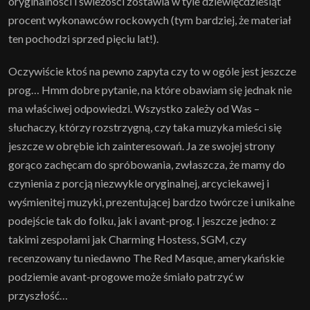
oryginalności i świeżości zostawia w tyle dziewięćdziesiąt
procent wykonawców rockowych (tym bardziej, że materiał
ten pochodzi sprzed pięciu lat!).
Oczywiście ktoś na pewno zapyta czy to w ogóle jest jeszcze
prog… Hmm dobre pytanie, na które obawiam się jednak nie
ma właściwej odpowiedzi. Wszystko zależy od Was –
słuchaczy, którzy rozstrzygną, czy taka muzyka mieści się
jeszcze w obrębie ich zainteresowań. Ja ze swojej strony
gorąco zachęcam do spróbowania, zwłaszcza, że mamy do
czynienia z porcją niezwykle oryginalnej, arcyciekawej i
wyśmienitej muzyki, prezentującej bardzo twórcze i unikalne
podejście tak do folku, jak i avant-prog. I jeszcze jedno: z
takimi zespołami jak Charming Hostess, SGM, czy
recenzowany tu niedawno The Red Masque, amerykańskie
podziemie avant-progowe może śmiało patrzyć w
przyszłość…