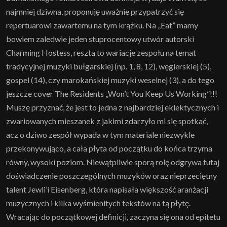
najmniej dziwna, proponuję uważnie przypatrzyć się
repertuarowi zawartemu na tym krążku. Na „Eat” mamy
bowiem zaledwie jeden stuprocentowy utwór autorski
Charming Hostess, reszta to wariacje zespołu na temat
tradycyjnej muzyki bułgarskiej (np. 1, 8, 12), węgierskiej (5),
gospel (14), czy marokańskiej muzyki weselnej (3), a do tego
jeszcze cover The Residents „Won’t You Keep Us Working”!!!
Muszę przyznać, że jest to jedna z najbardziej eklektycznych i
zwariowanych mieszanek z jakimi zdarzyło mi się spotkać,
acz o dziwo zespół wypada w tym materiale niezwykle
przekonywująco, a cała płyta od początku do końca trzyma
równy, wysoki poziom. Niewątpliwie sporą rolę odgrywa tutaj
doświadczenie poszczególnych muzyków oraz nieprzeciętny
talent Jewli’i Eisenberg, która napisała większość aranżacji
muzycznych i kilka wyśmienitych tekstów na tą płytę.
Wracając do początkowej definicji, zaczyna się ona od epitetu