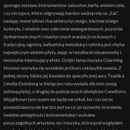
sporego zestawu instrumentów: saksofon, harfa, wiolonczela,
czy skrzypce, które odgrywają bardzo ważną rolę na „Eat”,
nadając materiałowi charakterystycznego, klezmerskiego
kolorytu. I właśnie owo zderzenie awangardowych, pozornie
dysharmonicznych i chaotycznych aranżacji rockowych z
tradycyjną, ognistą, bałkańską melodyką i rytmiką jest chyba
największym atutem płyty, dając w rezultacie niesamowity i
niezwykle interesujący efekt. Dzięki temu muzyka Charming
Hostess wymyka się wszelkim próbom zaklasyfikowania. Z
jednej strony blisko jej bowiem do specyficznej aury Tzadik’a
(Jewlia Eisenberg w bieżącym roku wydała dla nich swoją
solową płytę), z drugiej do pokręconych dźwięków Cuneiform.
Wyjątkowo tym razem nie będę narzekał, bo i szczerze
powiedziawszy nie bardzo jest na co: przyzwoite brzmienie,
świetne umiejętności instrumentalne i wokalne
poszczególnych artystów, no i muzyka, która pod względem