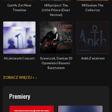
GuitAr Zet New
tRKproject The
Millenium The
Timeline
Little Prince (Duet
Collector
Version)
Alcántara In Concert
Szewczyk, Damian 10
Ankh Z wiatrem
Opowieści Basem i
Barytonem
ZOBACZ WIĘCEJ »
Premiery