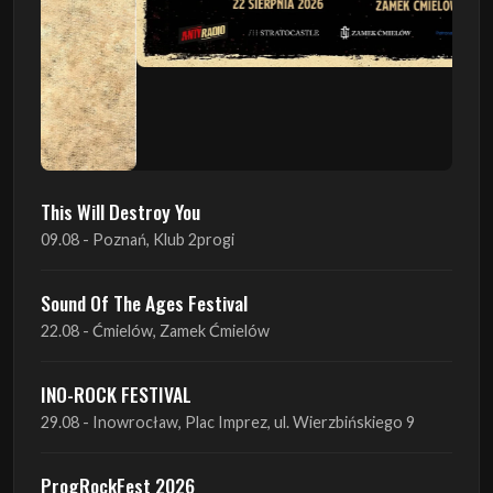
This Will Destroy You
09.08 - Poznań, Klub 2progi
Sound Of The Ages Festival
22.08 - Ćmielów, Zamek Ćmielów
INO-ROCK FESTIVAL
29.08 - Inowrocław, Plac Imprez, ul. Wierzbińskiego 9
ProgRockFest 2026
05.09 - Legionowo, Sala widowiskowa MOK, ul.
Piłsudskiego 41