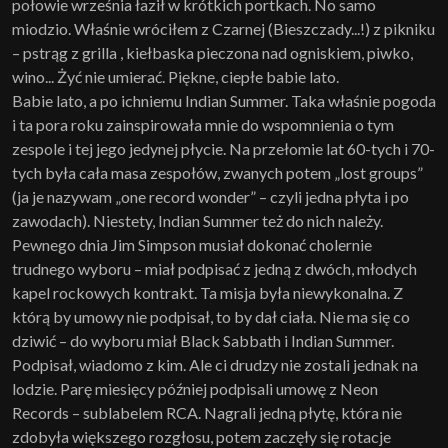
połowie września łaził w krótkich portkach. No samo
miodzio. Właśnie wróciłem z Czarnej (Bieszczady...!) z pikniku
– pstrąg z grilla , kiełbaska pieczona nad ogniskiem, piwko,
wino... Żyć nie umierać. Piękne, ciepłe babie lato.
Babie lato, a po ichniemu Indian Summer. Taka właśnie pogoda
i ta pora roku zainspirowała mnie do wspomnienia o tym
zespole i tej jego jedynej płycie. Na przełomie lat 60-tych i 70-
tych była cała masa zespołów, zwanych potem „lost groups”
(ja je nazywam „one record wonder” – czyli jedna płyta i po
zawodach). Niestety, Indian Summer też do nich należy.
Pewnego dnia Jim Simpson musiał dokonać cholernie
trudnego wyboru – miał podpisać z jedną z dwóch, młodych
kapel rockowych kontrakt. Ta misja była niewykonalna. Z
którą by umowy nie podpisał, to by dał ciała. Nie ma się co
dziwić – do wyboru miał Black Sabbath i Indian Summer.
Podpisał, wiadomo z kim. Ale ci drudzy nie zostali jednak na
lodzie. Parę miesięcy później podpisali umowę z Neon
Records – sublabelem RCA. Nagrali jedną płytę, która nie
zdobyła większego rozgłosu, potem zaczęły się rotacje