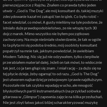
pierwszej paczce z Rajchu. Znałem co prawda tylko jeden
utwór – „God is The Dog”, ale mój konsultant ds. takiej muzyki
zdecydowanie kazał mi zakupić ten krążek. Co było robić –
facet wiedział, co mówi. A gusty mieliśmy na tyle podobne, że
istniało duże prawdopodobieństwo, ze nie wtopię tych 30
dojcz marek. Mimo wszystko nie byłem początkowo
zachwycony. Na moje nieśmiałe stwierdzenie, że tak w ogóle
to ta płyta mi się podoba średnio, mój osobisty konsultant
popatrzył na mnie tak, jakbym powiedział, że uwielbiam
Modern Talking. Nic się już nie odzywałem, tylko cierpliwie
przerabiałem materiał dalej. Jeżeli on tak mówi, to widocznie
tak jest, co ja tam głupi się znam . I miał rację – za dużo się na
tej płycie dzieje, żeby ogarnąć to od razu. „God Is The Dog”
jest utworem najbardziej przebojowym i prawie najdłuższym.
Pozostałe nie tak szybko wpadają w ucho, ale mnogość
błyskotliwych partii instrumentalnych (na przykład solówka
gitarowa w „Glimpse”) zapewnia zajęcie na kilka przesłuchań.
Nie jest zbyt łatwo jakoś bliżej scharakteryzować muzykę