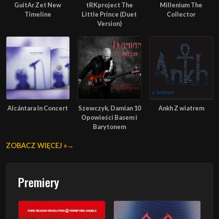
GuitAr Zet New
tRKproject The
Millenium The
Timeline
Little Prince (Duet
Collector
Version)
Alcántara In Concert
Szewczyk, Damian 10
Ankh Z wiatrem
Opowieści Basem i
Barytonem
ZOBACZ WIĘCEJ »
Premiery