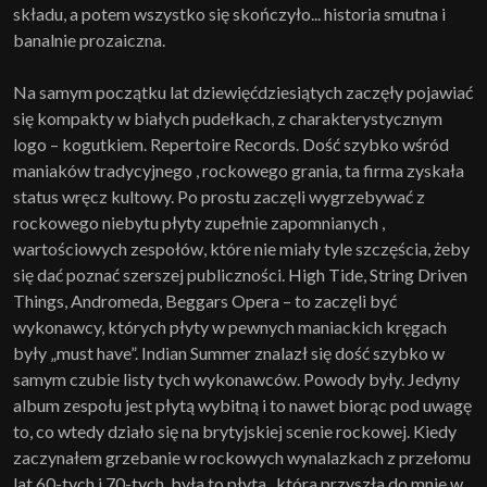
składu, a potem wszystko się skończyło... historia smutna i
banalnie prozaiczna.
Na samym początku lat dziewięćdziesiątych zaczęły pojawiać
się kompakty w białych pudełkach, z charakterystycznym
logo – kogutkiem. Repertoire Records. Dość szybko wśród
maniaków tradycyjnego , rockowego grania, ta firma zyskała
status wręcz kultowy. Po prostu zaczęli wygrzebywać z
rockowego niebytu płyty zupełnie zapomnianych ,
wartościowych zespołów, które nie miały tyle szczęścia, żeby
się dać poznać szerszej publiczności. High Tide, String Driven
Things, Andromeda, Beggars Opera – to zaczęli być
wykonawcy, których płyty w pewnych maniackich kręgach
były „must have”. Indian Summer znalazł się dość szybko w
samym czubie listy tych wykonawców. Powody były. Jedyny
album zespołu jest płytą wybitną i to nawet biorąc pod uwagę
to, co wtedy działo się na brytyjskiej scenie rockowej. Kiedy
zaczynałem grzebanie w rockowych wynalazkach z przełomu
lat 60-tych i 70-tych, była to płyta , która przyszła do mnie w