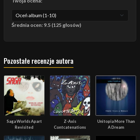
Twoja ocena:
Średnia ocen: 9.5 (125 głosów)
Pozostałe recenzje autora
Saga Worlds Apart
Z-Axis
Unitopia More Than
Revisited
Contcatenations
A Dream