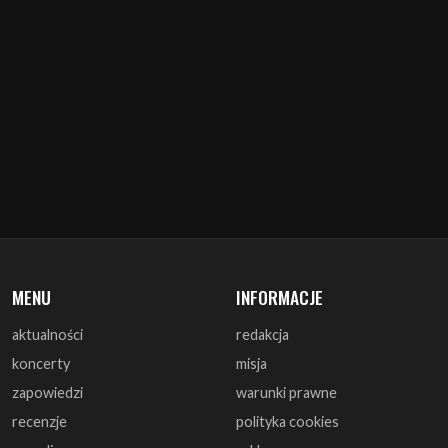
MENU
INFORMACJE
aktualności
redakcja
koncerty
misja
zapowiedzi
warunki prawne
recenzje
polityka cookies
zagrali
reklama
monografie
współpraca
artykuły
kontakt
wywiady