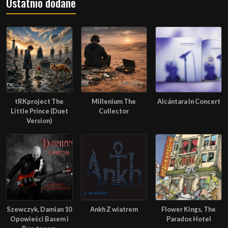
Ostatnio dodane
tRKproject The
Millenium The
Alcántara In Concert
Little Prince (Duet
Collector
Version)
Szewczyk, Damian 10
Ankh Z wiatrem
Flower Kings, The
Opowieści Basem i
Paradox Hotel