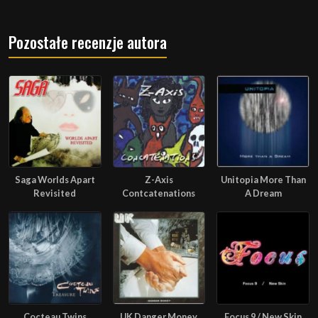
Pozostałe recenzje autora
Saga Worlds Apart
Z-Axis
Unitopia More Than
Revisited
Contcatenations
A Dream
Cocteau Twins
UK Danger Money
Focus 9 / New Skin