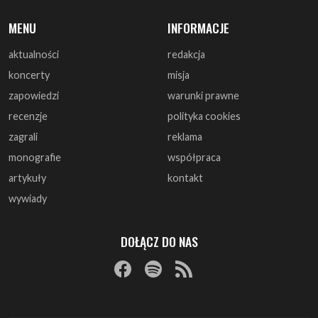
koncerty
misja
zapowiedzi
warunki prawne
recenzje
polityka cookies
zagrali
reklama
monografie
współpraca
artykuły
kontakt
wywiady
DOŁĄCZ DO NAS
© 1997 - 2025 ArtRock.pl - Wszelkie prawa zastrzeżone.