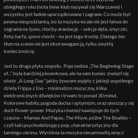
ubiegłego roku (nota bene klub nazywał się Warszawa) i
wszystko jest ładnie uporządkowane i zagrane. Co może być
pewna niespodzianką, bo ta muzyka wcale nie jest łatwa do
zagrania na żywo, choćby aranżacje. – sekcja dęta, smyczki,
flety, harfa, spore chórki – no jest tego trochę. Dlatego ten
tłum na scenie nie jest ekstrawagancją, tylko zwykłą
koniecznością.
Jest to druga płyta zespołu . Poprzednia „The Beginning Stage
of...” była bardziej piosenkowa, ale na sam koniec znalazł się
utwór „A Long Day” jakby żywcem wyjęty z jakiejś wspólnego
dzieła Frippa z Eno – minimalizm muzyczny, kilka
elektronicznych dźwięków i trwało to ponad 30 minut.
Kolorowe habity, pogoda ducha i optymizm, oraz unoszący się
duch flower-power. Muzyka również nawiązuje do tych
czasów – Mamas And Papas, The Move, późne The Beatles –
czyli taki psychodelizujący pop, charakterystyczny dla
tamtego okresu. Wyróżnia ta muzyka niesamowitą wręcz