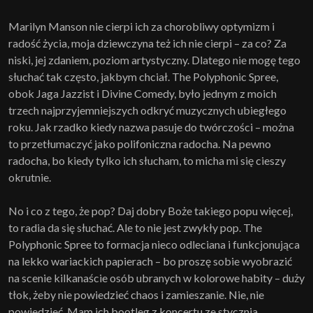
Marilyn Manson nie cierpi ich za chorobliwy optymizm i
radość życia, moja dziewczyna też ich nie cierpi – za co? Za
niski, jej zdaniem, poziom artystyczny. Dlatego nie mogę tego
słuchać tak często, jakbym chciał. The Polyphonic Spree,
obok Jaga Jazzist i Divine Comedy, było jednym z moich
trzech najprzyjemniejszych odkryć muzycznych ubiegłego
roku. Jak rzadko kiedy nazwa pasuje do twórczości – można
to przetłumaczyć jako polifoniczna radocha. Na pewno
radocha, bo kiedy tylko ich słucham, to micha mi się cieszy
okrutnie.
No i co z tego, że pop? Daj dobry Boże takiego popu więcej,
to radia da się słuchać. Ale to nie jest zwykły pop. The
Polyphonic Spree to formacja nieco odleciana i funkcjonująca
na lekko wariackich papierach – bo proszę sobie wyobrazić
na scenie kilkanaście osób ubranych w kolorowe habity – duży
tłok, żeby nie powiedzieć chaos i zamieszanie. Nie, nie
powiedzieć. Mam ich bootleg z koncertu ze stycznia