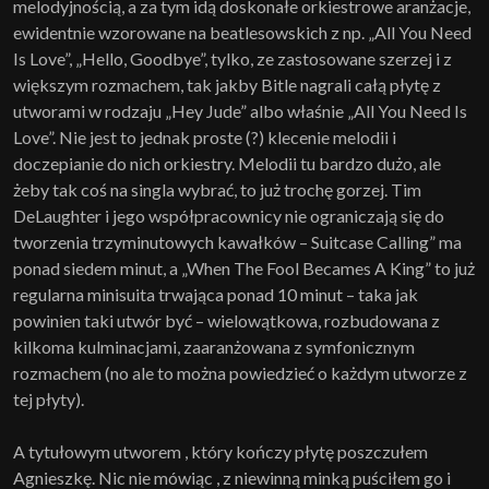
melodyjnością, a za tym idą doskonałe orkiestrowe aranżacje,
ewidentnie wzorowane na beatlesowskich z np. „All You Need
Is Love”, „Hello, Goodbye”, tylko, ze zastosowane szerzej i z
większym rozmachem, tak jakby Bitle nagrali całą płytę z
utworami w rodzaju „Hey Jude” albo właśnie „All You Need Is
Love”. Nie jest to jednak proste (?) klecenie melodii i
doczepianie do nich orkiestry. Melodii tu bardzo dużo, ale
żeby tak coś na singla wybrać, to już trochę gorzej. Tim
DeLaughter i jego współpracownicy nie ograniczają się do
tworzenia trzyminutowych kawałków – Suitcase Calling” ma
ponad siedem minut, a „When The Fool Becames A King” to już
regularna minisuita trwająca ponad 10 minut – taka jak
powinien taki utwór być – wielowątkowa, rozbudowana z
kilkoma kulminacjami, zaaranżowana z symfonicznym
rozmachem (no ale to można powiedzieć o każdym utworze z
tej płyty).
A tytułowym utworem , który kończy płytę poszczułem
Agnieszkę. Nic nie mówiąc , z niewinną minką puściłem go i