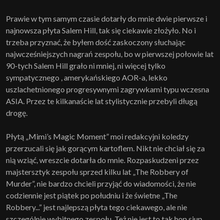
Prawie w tym samym czasie dotarły do mnie dwie pierwsze i
najnowsza płyta Salem Hill, tak się ciekawie złożyło. No i
trzeba przyznać, że byłem dość zaskoczony słuchając
najwcześniejszych nagrań zespołu, bo w pierwszej połowie lat
90-tych Salem Hill grało ni mniej, ni więcej tylko
sympatycznego , amerykańskiego AOR-a, lekko
uszlachetnionego progresywnymi zagrywkami typu wczesna
ASIA. Przez te kilkanaście lat stylistycznie przebyli długą
drogę.
Płytą „Mimi’s Magic Moment” moi redakcyjni koledzy
przerzucali się jak gorącym kartoflem. Nikt nie chciał się za
nią wziąć, wreszcie dotarła do mnie. Rozpaskudzeni przez
majstersztyk zespołu sprzed kilku lat „The Robbery of
Murder”, nie bardzo chcieli przyjąć do wiadomości, że nie
codziennie jest piątek po południu i że świetne „The
Robbery...” jest najlepszą płyta tego ciekawego, ale nie
szczególnie wybitnego zespołu. Też nie jest to tak hop siup, ,