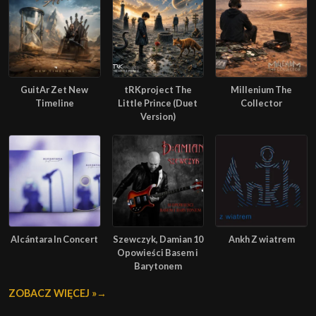
GuitAr Zet New
tRKproject The
Millenium The
Timeline
Little Prince (Duet
Collector
Version)
Alcántara In Concert
Szewczyk, Damian 10
Ankh Z wiatrem
Opowieści Basem i
Barytonem
ZOBACZ WIĘCEJ »