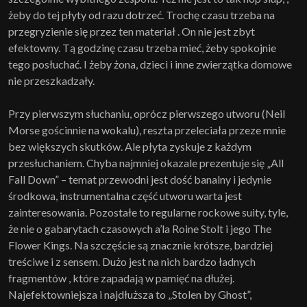
żeby do tej płyty od razu dotrzeć. Trochę czasu trzeba na
przegryzienie się przez ten materiał . On nie jest zbyt
efektowny. Tą godzinę czasu trzeba mieć, żeby spokojnie
tego posłuchać. I żeby żona, dzieci i inne zwierzątka domowe
nie przeszkadzały.
Przy pierwszym słuchaniu, oprócz pierwszego utworu (Neil
Morse gościnnie na wokalu), reszta przeleciała przeze mnie
bez większych skutków. Ale płyta zyskuje z każdym
przesłuchaniem. Chyba najmniej okazale prezentuje się „All
Fall Down” – temat przewodni jest dość banalny i jedynie
środkowa, instrumentalna część utworu warta jest
zainteresowania. Pozostałe to regularne rockowe suity, tyle,
że nie o gabarytach czasowych a’la Roine Stolt i jego The
Flower Kings. Na szczęście są znacznie krótsze, bardziej
treściwe i z sensem. Dużo jest na nich bardzo ładnych
fragmentów , które zapadają w pamięć na dłużej.
Najefektowniejsza i najdłuższa to „Stolen by Ghost”,