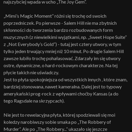
najszybciej wpada w ucho „The Joy Gem”.
„Mimi’s Magic Moment” różni się trochę od swoich
poprzedniczek. Po pierwsze - Salem Hill nie ma zbytnich
skłonności do tworzenia bardzo rozbudowanych form
muzycznych (z niewielkimi wyjątkami, np. „Sweet Hope Suite”
z „Not Everybody’s Gold”) - tutaj jest cztery utwory, w tym
tylko jeden trwający mniej niż 10 minut. Po drugie Salem Hill
zawsze lubiło trochę pohałasować. Zdarzały im się utwory
ostre, dynamiczne, o hard-rockowym charakterze. Na tej
płycie takich nie uświadczy.
Jest to płyta spokojniejsza od wszystkich innych , które znam,
bardziej stonowana, nawet kameralna. Dalej jest to typowy
amerykański prog-rock z wpływami choćby Kansas (a do
tego Ragsdale na skrzypcach).
Nie jest to rewelacyjna płyta, której spodziewali się moi
koledzy narobiwszy sobie smaka po „The Robbery of
Murder”. Ale po „The Robbery...” ukazało się jeszcze