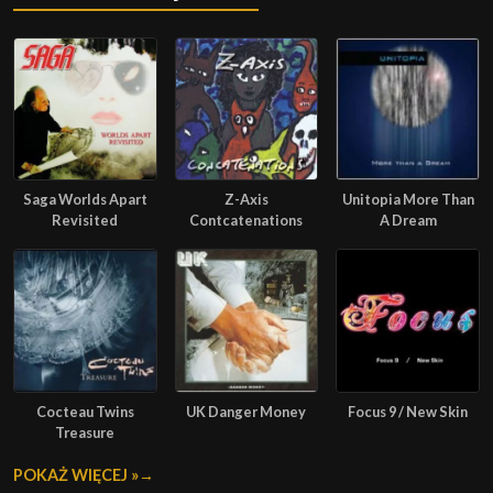
Saga Worlds Apart
Z-Axis
Unitopia More Than
Revisited
Contcatenations
A Dream
Cocteau Twins
UK Danger Money
Focus 9 / New Skin
Treasure
POKAŻ WIĘCEJ »