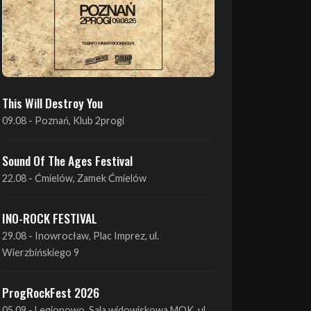
This Will Destroy You
09.08 - Poznań, Klub 2progi
Sound Of The Ages Festival
22.08 - Ćmielów, Zamek Ćmielów
INO-ROCK FESTIVAL
29.08 - Inowrocław, Plac Imprez, ul.
Wierzbińskiego 9
ProgRockFest 2026
05.09 - Legionowo, Sala widowiskowa MOK, ul.
Piłsudskiego 41