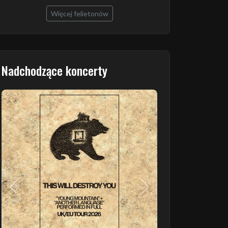
Więcej felietonów
Nadchodzące koncerty
Poprzedni
Następny