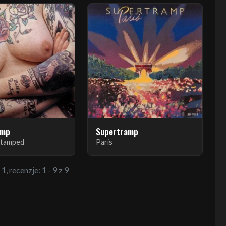
amp
Supertramp
 Stamped
Paris
1, recenzje: 1 - 9 z 9