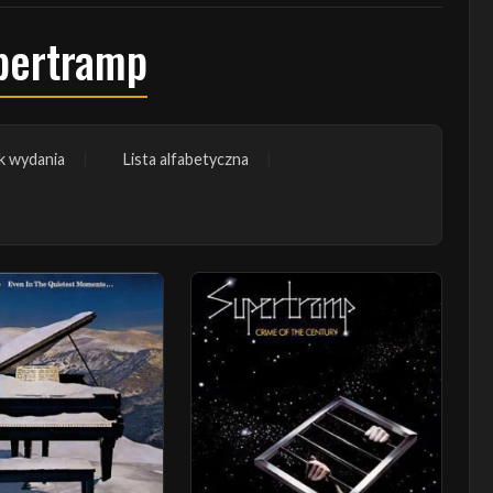
upertramp
k wydania
Lista alfabetyczna