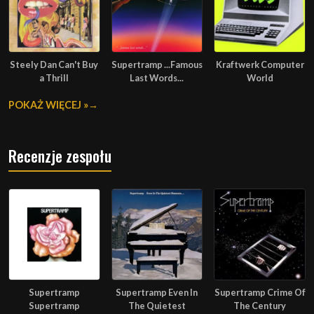
Steely Dan Can't Buy
Supertramp ...Famous
Kraftwerk Computer
a Thrill
Last Words...
World
POKAŻ WIĘCEJ »
Recenzje zespołu
Supertramp
Supertramp Even In
Supertramp Crime Of
Supertramp
The Quietest
The Century