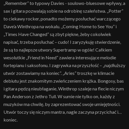
„Remember” to typowy Davies - soulowo-bluesowe wpływy, a
sax i gitara pozwalają sobie na odrobinę szaleństwa. „Potter”
to ciekawy rocker, ponadto możemy posłuchać warczącego
Dave’a Winthropa na wokalu. „Coming Home to See You” i
„Times Have Changed” są zbyt piękne, żeby cokolwiek
napisać, trzeba posłuchać – cudo! I zaryzykuję stwierdzenie,
że są to najlepsze utwory Supertramp w ogóle! Całkiem
wesolutkie „Friend in Need” zawiera interesujące melodie
fortepianu i saksofonu. I zagrywka na przyszłość – „najdłuższy
utwór zostawiamy na koniec”. „Aries” troszkę w klimacie
debiutu jest znakomitym zwieńczeniem krążka. Bongosy, bas
i gitara pędzą nieubłaganie, Winthrop szaleje na flecie niczym
Pan Anderson z Jethro Tull. W sumie nie tylko on, każdy z
muzyków ma chwilę, by zaprezentować swoje umiejętności.
Utwór toczy się niczym mantra, nagle zaczyna przycichać i…
koniec.