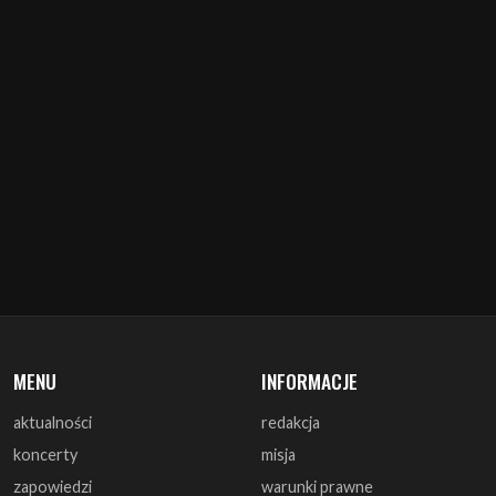
MENU
INFORMACJE
aktualności
redakcja
koncerty
misja
zapowiedzi
warunki prawne
recenzje
polityka cookies
zagrali
reklama
monografie
współpraca