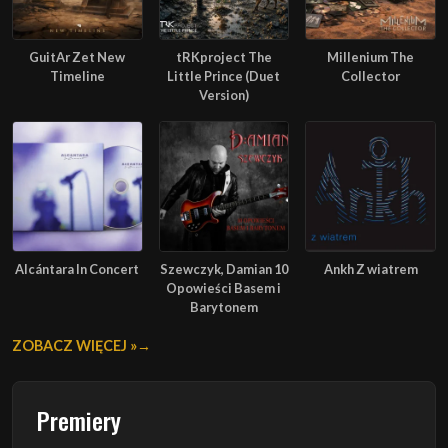
GuitAr Zet New
tRKproject The
Millenium The
Timeline
Little Prince (Duet
Collector
Version)
Alcántara In Concert
Szewczyk, Damian 10
Ankh Z wiatrem
Opowieści Basem i
Barytonem
ZOBACZ WIĘCEJ »
Premiery