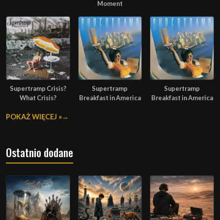
Moment
Supertramp Crisis?
Supertramp
Supertramp
What Crisis?
Breakfast in America
Breakfast in America
POKAŻ WIĘCEJ »
Ostatnio dodane