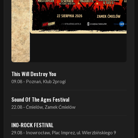
This Will Destroy You
09.08 - Poznań, Klub 2progi
Sound Of The Ages Festival
22.08 - Ćmielów, Zamek Ćmielów
INO-ROCK FESTIVAL
29.08 - Inowrocław, Plac Imprez, ul. Wierzbińskiego 9
ProgRockFest 2026
05.09 - Legionowo, Sala widowiskowa MOK, ul.
Piłsudskiego 41