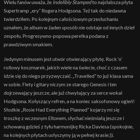
Wielu fanów uważa, że
Indelibly Stamped
to najsłabsza płyta
Supertramp „ery” Rogera Hodgsona. Też tak do niedawna
twierdziłem. Po kolejnym całościowym przesłuchaniu
uznałem, że album w żaden sposób nie odstaje od innych dzieł
zespołu. Progresywno-popowa perełka podana z
prawdziwym smakiem.
Jedynym minusem jest utwór otwierający płytę. Rock ‘n’
rollowy koszmarek, jakich wiele na świecie, choć z czasem
idzie się do niego przyzwyczaić. „Travelled” to już klasa sama
w sobie. Flety i gitary niczym ze starego Genesis i ten
dojrzewający jeszcze, ale już chwytający za serce wokal
Hodgsona. Kołyszący refren, a na koniec saksofonowy ogień!
Słodkie „Rosie Had Everything Planned” kojarzy mi się
troszkę z wczesnym Eltonem, słychać nieśmiałą jeszcze i
schowaną gdzieś z tyłu harmonijkę Ricka Daviesa (spokojnie,
na kolejnych płytach usłyszymy ją w pełnej krasie;)).