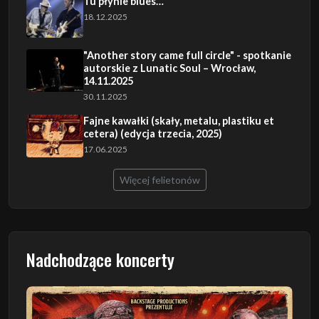
Tu płynie blues…
18.12.2025
"Another story came full circle" - spotkanie
autorskie z Lunatic Soul – Wrocław,
14.11.2025
30.11.2025
Fajne kawałki (skały, metalu, plastiku et
cetera) (edycja trzecia, 2025)
17.06.2025
Więcej felietonów
Nadchodzące koncerty