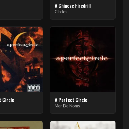
A Chinese Firedrill
Circles
 Circle
A Perfect Circle
Mer De Noms