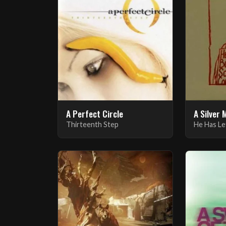
A Perfect Circle
A Silver 
Thirteenth Step