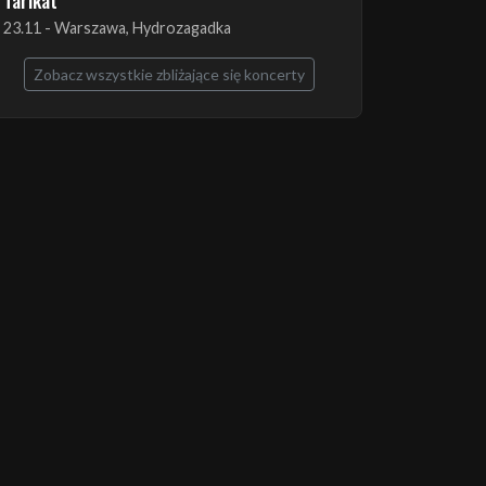
The Ruins of Beverast + Esoteric + Imha
Tarikat
23.11 - Warszawa, Hydrozagadka
Zobacz wszystkie zbliżające się koncerty