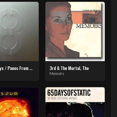
3moonboys / Panos From Komodo
3rd & The Mortal, The
Memoirs