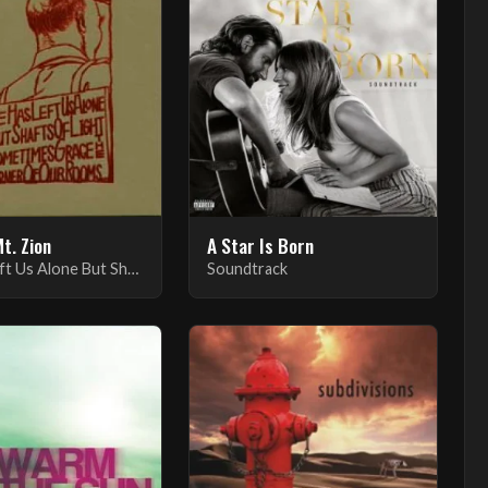
Mt. Zion
A Star Is Born
He Has Left Us Alone But Shafts Of Light Sometimes Grace The Corners Of Our Rooms
Soundtrack