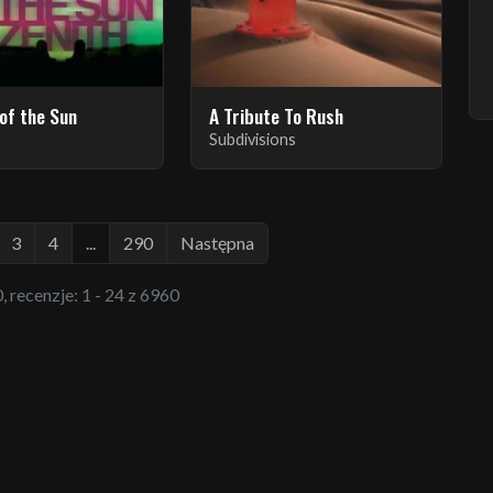
of the Sun
A Tribute To Rush
Subdivisions
3
4
...
290
Następna
, recenzje: 1 - 24 z 6960