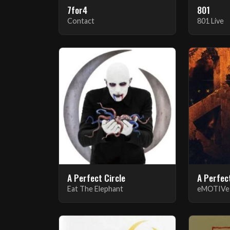
7for4
801
Contact
801 Live
A Perfect Circle
A Perfect
Eat The Elephant
eMOTIVe