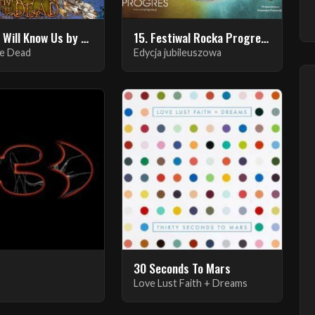
...And You Will Know Us by The Trail of Dead
15. Festiwal Rocka Progresywnego 2021
he Dead
Edycja jubileuszowa
30 Seconds To Mars
Love Lust Faith + Dreams