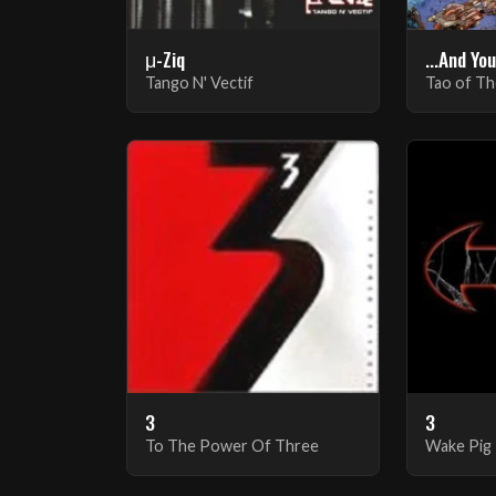
μ-Ziq
Tango N' Vectif
Tao of T
3
3
To The Power Of Three
Wake Pig