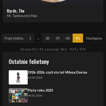
Byrds, The
Mr. Tambourine Man
Poprzednia
1
...
38
39
40
41
Następna
Strona 41 z 41, recenzje: 961 - 974 z 974
Ostatnie felietony
1926-2026, czyli sto lat Milesa Davisa
26.05.2026
Płyty roku 2025
08.01.2026