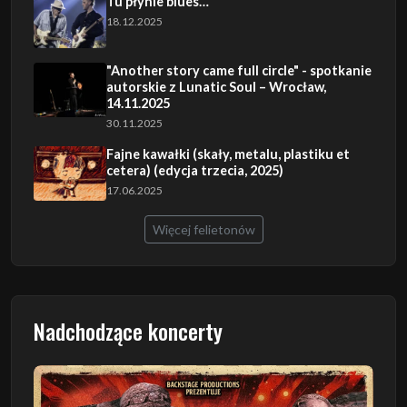
Tu płynie blues…
18.12.2025
"Another story came full circle" - spotkanie
autorskie z Lunatic Soul – Wrocław,
14.11.2025
30.11.2025
Fajne kawałki (skały, metalu, plastiku et
cetera) (edycja trzecia, 2025)
17.06.2025
Więcej felietonów
Nadchodzące koncerty