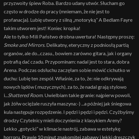
przyzwoity śpiew Roba. Bardzo udany utwór. Słucham go
często w drodze do pracy (mniemam, że nie jest to
profanacja). Lubię utwory z silną „motoryką” A Bedlam Fayre
takim utworem jest! Koniec kropka!
Ale to tylko Mili Państwo drobna uwertura! Następny proszę:
Smoke and Mirrors
. Delikatny, eteryczny z podniosłą partią
organów, ale do...czasu., bowiem zarówno gitara, jak i organy
potrafią dać czadu. Przypominam: nadal jest to stara, dobra
Arena. Podczas odsłuchu zaczęłam sobie mówić cichutko w
duchu: Lubię ten zespół. Właśnie, za to, że: nie odkrywają
nowych lądów ( muzycznych), za to, że nadal grają stylowo
i...
Shattered Room
. Uwielbiam takie granie: najpierw powoli,
jak żółw ociężale ruszyła maszyna:-) ...a później jak śniegowa
kula następuje rozpędzenie. I pędzi i pędzi i pędzi. Czyżbyśmy
drodzy Czytelnicy mieli doczynienia z klasykiem Areny?
Lekko „gotycki” w klimacie nastrój, zabawa w estetykę
horroru. Prawie 10 minut znakomitej zabawy i lekki dreszczyk