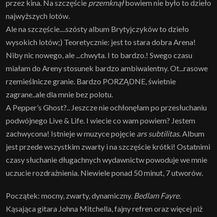
przez kina. Na szczęście
przemknął
bowiem nie było to dzieło
najwyższych lotów.
Ale na szczęście....szósty album Brytyjczyków to dzieło
wysokich lotów;) Teoretycznie: jest to stara dobra Arena!
Niby nic nowego, ale ...chwyta. I to bardzo.! Swego czasu
miałam do Areny stosunek bardzo ambiwalentny. Ot...rasowe
rzemieślnicze granie. Bardzo PORZĄDNE, świetnie
zagrane..ale dla mnie bez polotu.
A Pepper’s Ghost?.. Jeszcze nie ochłonęłam po przesłuchaniu
podwójnego Live & Life. I wiecie co wam powiem? Jestem
zachwycona! Istnieje w muzyce pojęcie
ars subtilitas
. Album
jest przede wszystkim zwarty i na szczęście krótki! Ostatnimi
czasy słuchanie długachnych wydawnictw powoduje we mnie
uczucie rozdrażnienia. Niewiele ponad 50 minut, 7 utworów.
Początek: mocny, zwarty, dynamiczny.
Bedlam Fayre
.
Kąsająca gitara Johna Mitchella, fajny refren oraz więcej niż