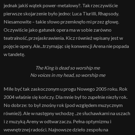
jednak jakiś wątek power-metalowy?. Tak rzeczywiście
pierwsze skojarzenie było jedno: Luca Tiurilli, Rhapsody.
Niesamowite – takie słowo przemknęło mi przez głowę.
Oczywiście jako gatunek opera ma w sobie zarówno
teatralność, przejaskrawienia. Kicz również wpisany jest w
pojęcie opery. Ale...trzymając się konwencji Arena nie popada
w tandetę.
The King is dead so worship me
No voices in my head, so worship me
Miłe być tak zaskoczonym u progu Nowego 2005 roku. Rok
2004 właśnie się kończy. Dla mnie był to zupełnie niezły rok.
No dobrze: to był znośny rok (pod względem muzycznym
również). Ale w następny wchodzę ..ze słuchawkami na uszach
i z muzyką Areny w odtwarzaczu. Pełna optymizmu i
wewnętrznej radości. Najnowsze dzieło zespołu na