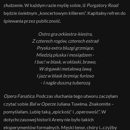
złudzenie. W każdym razie myślę sobie, iż
Purgatory Road
będzie świetnym „koncertowym killerem”. Kapitalny refren do
śpiewania przez publiczność.
Ostro gra orkiestra-kiestra,
Z czterech rogów, czterech estrad
Pryska extra bluzgi grzmiące,
Miedzią pluska i mosiądzem -
I bac! w blask, w oklaski, brawo,
W drgawki metalową lawą
I jazz w blask brzmiąc furioso
- I nagle duszną tuberozą
Opera Fanatica
. Podczas słuchania tego utworu zaczęłam
czytać sobie
Bal w Operze
Juliana Tuwima. Znakomite –
pomyślałam. Lubię taką „epickość’ i „operowość”. W
dotychczasowej historii Areny nie było takich
eksperymentów formalnych. Męski tenor, chóry i...czyżby