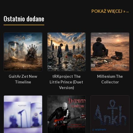
POKAŻ WIĘCEJ »
Ostatnio dodane
GuitAr Zet New
tRKproject The
Millenium The
Timeline
Little Prince (Duet
Collector
Version)