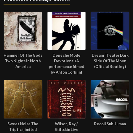
Hammer Of The Gods
Depeche Mode
Dream Theater Dark
Two Nights In North
Devotional (A
Side Of The Moon
America
performance filmed
(Official Bootleg)
by Anton Corbijn)
Sweet Noise The
Wilson, Ray /
Recoil SubHuman
Triptic (limited
Stiltskin Live