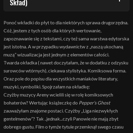
Skład)
Ponoć wkładki do płyt to dla niektórych sprawa drugorzędna.
Cóż, jestem z tych osób dla których wertowanie,
zapoznawanie się z tekstami, czy też sama warstwa edytorska
jest istotna. A w przypadku wydawnictw z „naszą ukochaną
muzą” wizualizacja jest jednym z elementów całości.
Twarda okładka ( nawet doczytałam, że w dodatku z odzysku
surowców wtórnych), ciekawa stylistyka. Komiksowa forma.
Oraz pole do popisu dla wszystkich maniaków literatury,
muzyki, symboliki. Spojrzałam na okładkę:
Czyżby muzycy Areny wcielili się w rolę komiksowych
bohaterów? Wertując książeczkę do
Pepper’s Ghost
zauważyłam znajome postaci. Czyżby „Liga niezwykłych
gentelmenów”? Tak ..jednak...czyli Panowie nie mają zbyt
dobrego gustu. Film o tymże tytule przemknął swego czasu