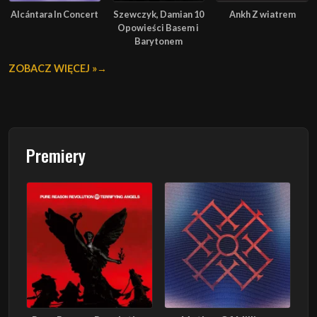
Alcántara In Concert
Szewczyk, Damian 10
Ankh Z wiatrem
Opowieści Basem i
Barytonem
ZOBACZ WIĘCEJ »
Premiery