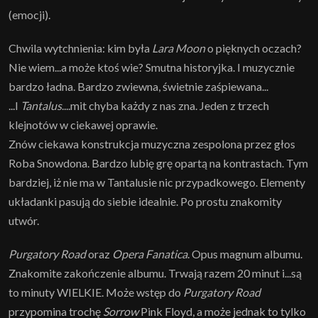
(emocji).
Chwila wytchnienia: kim była
Lara Moon
o pięknych oczach?
Nie wiem...a może ktoś wie? Smutna historyjka. I muzycznie
bardzo ładna. Bardzo zwiewna, świetnie zaśpiewana...
...I
Tantalus
....mit chyba każdy z nas zna. Jeden z trzech
klejnotów w ciekawej oprawie.
Znów ciekawa konstrukcja muzyczna zespolona przez głos
Roba Snowdona. Bardzo lubię grę opartą na kontrastach. Tym
bardziej, iż nie ma w Tantalusie nic przypadkowego. Elementy
układanki pasują do siebie idealnie. Po prostu znakomity
utwór.
Purgatory Road
oraz
Opera Fanatica
. Opus magnum albumu.
Znakomite zakończenie albumu. Trwają razem 20 minut i...są
to minuty WIELKIE. Może wstęp do
Purgatory Road
przypomina trochę
Sorrow
Pink Floyd, a może jednak to tylko