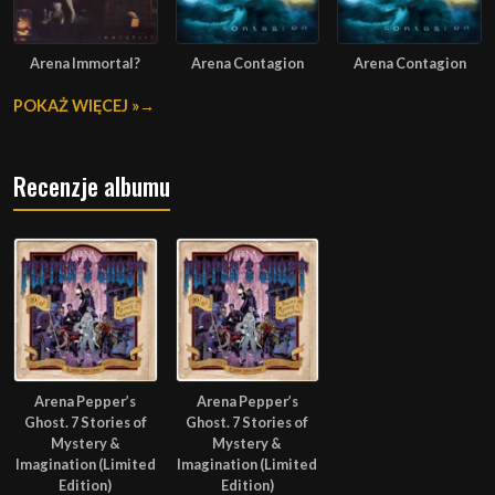
Arena Immortal?
Arena Contagion
Arena Contagion
POKAŻ WIĘCEJ »
Recenzje albumu
Arena Pepper’s
Arena Pepper’s
Ghost. 7 Stories of
Ghost. 7 Stories of
Mystery &
Mystery &
Imagination (Limited
Imagination (Limited
Edition)
Edition)