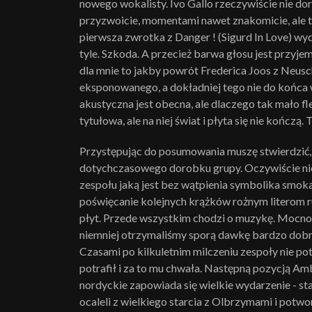
nowego wokalisty. Ivo Gallo rzeczywiście nie d
przyzwoicie, momentami nawet znakomicie, ale to
pierwsza zwrotka z Danger ! (Sigurd In Love) wydają
tyle. Szkoda. A przecież barwa głosu jest przyjem
dla mnie to jakby powrót Frederica Joos z Neusc
eksponowanego, a dokładniej tego nie do końca
akustyczna jest obecna, ale dlaczego tak mało 
tytułowa, ale na niej świat i płyta się nie kończ
Przystępując do posumowania muszę stwierdzić, ż
dotychczasowego dorobku grupy. Oczywiście nie 
zespołu jaką jest bez wątpienia symbolika smok
poświęcanie kolejnych krążków rożnym literom 
płyt. Przede wszystkim chodzi o muzykę. Mocn
niemniej otrzymaliśmy sporą dawkę bardzo dobre
Czasami po kilkuletnim milczeniu zespoły nie pot
potrafił i za to mu chwała. Następną pozycją Am
nordyckie zapowiada się wielkie wydarzenie - st
ocaleli z wielkiego starcia z Olbrzymami i potw