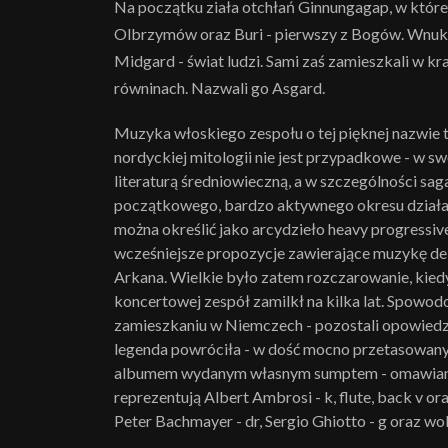
Na początku ziała otchłań Ginnungagap, w której z
Olbrzymów oraz Buri - pierwszy z Bogów. Wnuki Bu
Midgard - świat ludzi. Sami zaś zamieszkali w k
równinach. Nazwali go Asgard.
Muzyka włoskiego zespołu o tej pięknej nazwie 
nordyckiej mitologii nie jest przypadkowe - w s
literaturą średniowieczną, a w szczególności sa
początkowego, bardzo aktywnego okresu działaln
można określić jako arcydzieło heavy progressive
wcześniejsze propozycje zawierające muzykę del
Arkana. Wielkie było zatem rozczarowanie, kiedy
koncertowej zespół zamilkł na kilka lat. Spowo
zamieszkaniu w Niemczech - pozostali opowiedzie
legenda powróciła - w dość mocno przetasowanym 
albumem wydanym własnym sumptem - omawiany
reprezentują Albert Ambrosi - k, flute, back v or
Peter Bachmayer - dr, Sergio Ghiotto - g oraz wok