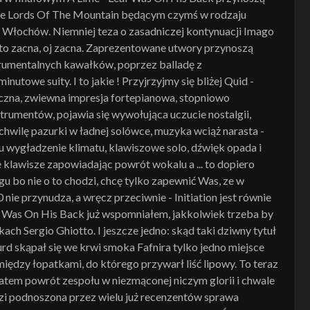
 The Lords Of The Mountain będącym czymś w rodzaju
Włochów. Niemniej teza o zasadniczej kontynuacji Imago
 to zacna, oj zacna. Zaprezentowane utwory przynoszą
trumentalnych kawałków, poprzez balladę z
towe suity. I to jakie ! Przyjrzyjmy się bliżej Quid -
iczna, zwiewna impresja fortepianowa, stopniowo
trumentów, pojawia się wywołująca uczucie nostalgii,
chwilę pazurki w ładnej solówce, muzyka wciąż narasta -
stu wygładzenie klimatu, klawiszowe solo, dźwięk opada i
bie klawisze zapowiadając powrót wokalu a ... to dopiero
u bo nie o to chodzi, chcę tylko zapewnić Was, ze w
e przynudza, a wręcz przeciwnie - Initiation jest równie
af Was On His Back już wspomniałem, jakkolwiek trzeba by
ch Sergio Ghiotto. I jeszcze jedno: skąd taki dziwny tytuł
d skąpał się we krwi smoka Fafnira tylko jedno miejsce
iędzy łopatkami, do którego przywarł liść lipowy. To teraz
atem powrót zespołu w niezmąconej niczym glorii i chwale
zi podnoszona przez wielu już recenzentów sprawa