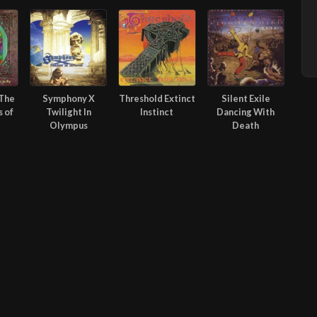
The
Symphony X
Threshold Extinct
Silent Exile
 of
Twilight In
Instinct
Dancing With
Olympus
Death