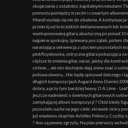
skojarzenia z ostatnimi, kapitalnymi minutami
pomostu pomiędzy trzecim i czwartym albumem 
Mundi wydaje się nie do obalenia. A kontynuacja
przekrój od króciutkich deklamowanych lub ins
wyeksponowaną gitarą akustyczną po ponad 10 minu
najpierw spokojny, śpiewany początek, potem śl
narastająca sekwencja z użyciem pozostałych ins
pinkfloydowska, oniryczna gitara pokazująca za 
cięższe brzmienia gitar, naraz, jakby dla kontra
cichnie ... ale oto dostojnie dają znów znać o so
połowa utworu... Nie będę opisywał dalszego ciąg
długich kompozycjach Asgard Anno Domini 2000 ni
dobra, a przy tym bardziej heavy. O A Lime - Le
jeszcze nadmienić o świetnych gitarowych solówka
zamykającej album kompozycji ? Otóż kiedy Sigur
pozostało suche na jego ciele: skrawek skóry pom
już wiadomo skąd ten Achilles Północy. Czyżby z
? Ano są pewne zgrzyty. Na plan pierwszy wchod