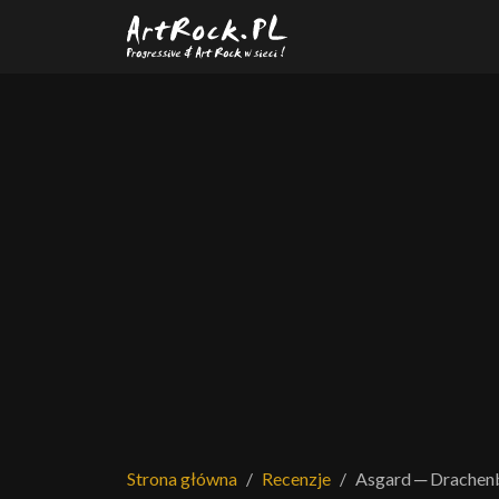
Przejdź do treści głównej
Strona główna
Recenzje
Asgard ─ Drachen