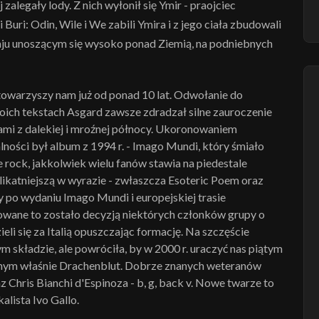
alegały lody. Z nich wyłonił się Ymir - praojciec
ri: Odin, Wile i We zabili Ymira i z jego ciała zbudowali
raju unoszącym się wysoko ponad Ziemią, na podniebnych
towarzyszy nam już od ponad 10 lat. Odwołanie do
woich tekstach Asgard zawsze zdradzał silne zauroczenie
gami z dalekiej i mroźnej północy. Ukoronowaniem
ości był album z 1994 r. - Imago Mundi, który śmiało
 rock, jakkolwiek wielu fanów stawia na piedestale
ikatniejszą w wyrazie - zwłaszcza Esoteric Poem oraz
 po wydaniu Imago Mundi i europejskiej trasie
dowane to zostało decyzją niektórych członków grupy o
li się za Italią opuszczając formację. Na szczęście
składzie, ale powróciła, by w 2000 r. uraczyć nas piątym
m właśnie Drachenblut. Dobrze znanych weteranów
az Chris Bianchi d'Espinoza - b, g, back v. Nowe twarze to
alista Ivo Gallo.