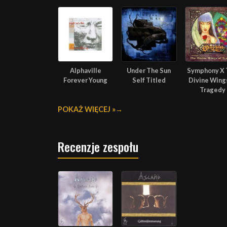
Alphaville
Under The Sun
Symphony X 
Forever Young
Self Titled
Divine Wings
Tragedy
POKAŻ WIĘCEJ »
Recenzje zespołu