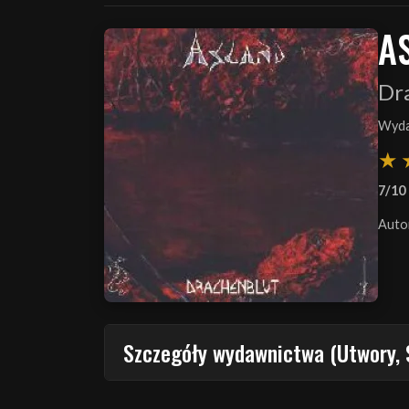
A
Dr
Wyda
7/10
Auto
Szczegóły wydawnictwa (Utwory, 