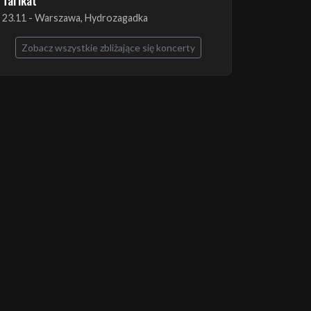
The Ruins of Beverast + Esoteric + Imha
Tarikat
23.11 - Warszawa, Hydrozagadka
Zobacz wszystkie zbliżające się koncerty