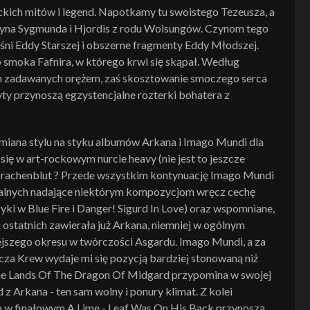
kich mitów i legend. Napotkamy tu swoistego Tezeusza, a
, syna Sygmunda i Hjordis z rodu Wolsungów. Czynom tego
śni Eddy Starszej i obszerne fragmenty Eddy Młodszej.
 smoka Fafnira, w którego krwi się skąpał. Według
an zadawanych orężem, zaś skosztowanie smoczego serca
y przynoszą egzystencjalne rozterki bohatera z
zmiana stylu na styku albumów Arkana i Imago Mundi dla
się w art-rockowym nurcie heavy (nie jest to jeszcze
Drachenblut ? Przede wszystkim kontynuację Imago Mundi
okalnych nadające niektórym kompozycjom wręcz cechę
ki w Blue Fire i Danger! Sigurd In Love) oraz wspomniane,
h ostatnich zawierała już Arkana, niemniej w ogólnym
jszego okresu w twórczości Asgardu. Imago Mundi, a za
ocza Krew wydaje mi się pozycją bardziej stonowaną niż
n The Lands Of The Dragon Of Midgard przypomina w swojej
 z Arkana - ten sam wolny i ponury klimat. Z kolei
a w finałowym A Lime - Leaf Was On His Back przynoszą