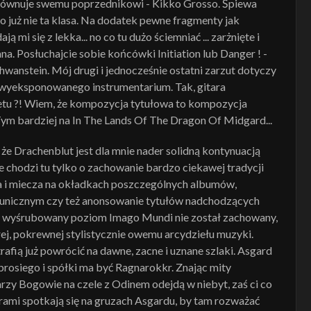
orównuje swemu poprzednikowi - Kikko Grosso. Śpiewa
 już nie ta klasa. Na dodatek pewne fragmenty jak
 mi się z lekka... no co tu dużo ściemniać ... zarżnięte i
na. Posłuchajcie sobie końcówki Initiation lub Danger ! -
hwanstein. Mój drugi i jednocześnie ostatni zarzut dotyczy
 wyeksponowanego instrumentarium. Tak, gitara
fletu ?! Wiem, że kompozycja tytułowa to kompozycja
ą. Tym bardziej na In The Lands Of The Dragon Of Midgard...
e Drachenblut jest dla mnie nader solidną kontynuacją
chodzi tu tylko o zachowanie bardzo ciekawej tradycji
a i miecza na okładkach poszczególnych albumów,
runicznym czy też anonsowanie tytułów nadchodzących
o wyśrubowany poziom Imago Mundi nie został zachowany,
j, pokrewnej stylistycznie owemu arcydziełu muzyki.
rafią już powrócić na dawne, zacne i uznane szlaki. Asgard
brosiego i spółki ma być Ragnarokkr. Znając mity
arzy Bogowie na czele z Odinem odejdą w niebyt, zaś ci co
orami spotkają się na gruzach Asgardu, by tam rozważać