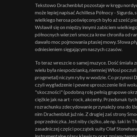
Tekstowo Drachenblut pozostaje w kręgu nordyc
może lepiej napisać Achillesa Północy - Sigurda
wielkiego herosa poświęconych było aż sześć pie
Wsławił się on między innymi zabiciem wielkiego
północnych wierzeń smocza krew chroniła od r
dawało moc pojmowania ptasiej mowy. Słowa płyt
odniesieniem sięgającym naszych czasów.
To teraz wreszcie o samej muzyce. Dość śmiała 
wielu była niespodzianką, niemniej Włosi poczuli 
progmetal) niczym ryby w wodzie. Co przynosi 
czyli wygładzenie i pewne uproszczenie linii w
"skoczności" (podobną rolę pełnią grupowe okrzy
ciężkie jak na art - rock, akcenty. Przedsmak tyc
rozrachunku zdecydowanie przynależy ona do lże
nim Drachenblut już nie. Z drugiej zaś strony Sm
poprzedniczka. Jest niby ciężko, ale np. taki I
zasadniczej części początek suity Olaf Stonehand
instrumentalne pląsy klawiszy oraz zmiany temp