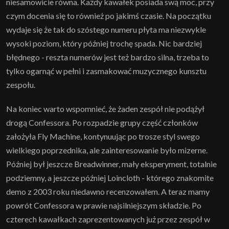
niesamowicie równa. Każdy kawałek posiada swą moc, przy
czym docenia się to również po jakimś czasie. Na początku
wydaje się że tak do szóstego numeru płyta ma niezwykle
wysoki poziom, który później trochę spada. Nic bardziej
błędnego - reszta numerów jest też bardzo silna, trzeba to
tylko ogarnąć w pełni i zasmakować muzycznego kunsztu
zespołu.
Na koniec warto wspomnieć, że żaden zespół nie podążył
drogą Confessora. Po rozpadzie grupy część członków
założyła Fly Machine, kontynuując po trosze styl swego
wielkiego poprzednika, ale zainteresowanie było mizerne.
Później był jeszcze Breadwinner, mały eksperyment, totalnie
podziemny, a jeszcze później Loincloth - którego znakomite
demo z 2003 roku niedawno recenzowałem. A teraz mamy
powrót Confessora w prawie najsilniejszym składzie. Po
czterech kawałkach zaprezentowanych już przez zespół w