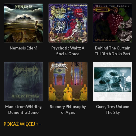
Nemesis Eden?
Psychotic Waltz A
Behind The Curtain
Social Grace
Till Birth Do Us Part
Maelstrom Whirling
Scenery Philosophy
Gunn, Trey Untune
Dementia Demo
of Ages
The Sky
POKAŻ WIĘCEJ »