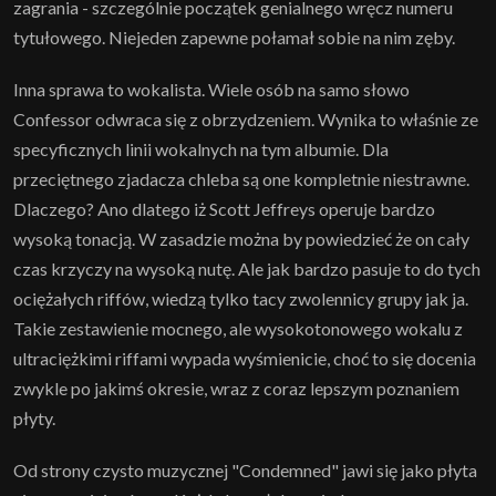
zagrania - szczególnie początek genialnego wręcz numeru
tytułowego. Niejeden zapewne połamał sobie na nim zęby.
Inna sprawa to wokalista. Wiele osób na samo słowo
Confessor odwraca się z obrzydzeniem. Wynika to właśnie ze
specyficznych linii wokalnych na tym albumie. Dla
przeciętnego zjadacza chleba są one kompletnie niestrawne.
Dlaczego? Ano dlatego iż Scott Jeffreys operuje bardzo
wysoką tonacją. W zasadzie można by powiedzieć że on cały
czas krzyczy na wysoką nutę. Ale jak bardzo pasuje to do tych
ociężałych riffów, wiedzą tylko tacy zwolennicy grupy jak ja.
Takie zestawienie mocnego, ale wysokotonowego wokalu z
ultraciężkimi riffami wypada wyśmienicie, choć to się docenia
zwykle po jakimś okresie, wraz z coraz lepszym poznaniem
płyty.
Od strony czysto muzycznej "Condemned" jawi się jako płyta