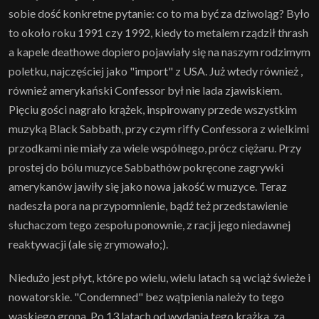
sobie dość konkretne pytanie: co to ma być za dziwoląg? Było
to około roku 1991 czy 1992, kiedy to metalem rządził thrash
a kapele deathowe dopiero pojawiały się na naszym rodzimym
poletku, najczęściej jako "import" z USA. Już wtedy również ,
również amerykański Confessor był nie lada zjawiskiem.
Pięciu gości nagrało krążek, inspirowany przede wszystkim
muzyką Black Sabbath, przy czym riffy Confessora z wielkimi
przodkami nie miały za wiele wspólnego, prócz ciężaru. Przy
prostej do bólu muzyce Sabbathów pokręcone zagrywki
amerykanów jawiły się jako nowa jakość w muzyce. Teraz
nadeszła pora na przypomnienie, bądź też przedstawienie
słuchaczom tego zespołu ponownie, z racji jego niedawnej
reaktywacji (ale się zrymowało;).
Niedużo jest płyt, które po wielu, wielu latach są wciąż świeże i
nowatorskie. "Condemned" bez wątpienia należy to tego
wąskiego grona. Po 13 latach od wydania tego krążka, za