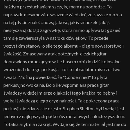
każdym przesłuchaniem szczękę mam na podłodze. To
naprawdę niesamowite wrażenie wiedzieć, że zawsze można
na tej płycie znaleźć nową jakość, jakiś smaczek, jakąś
niesłyszaną dotąd zagrywkę, która mimo upływu lat gdzieś
tam się zawieruszyła w natłoku dźwięków. To przede
wszystkim stanowi o sile tego albumu - ciągłe nowatorstwo i
świeżość. Zmasowany atak potężnych, ciężkich gitar,
doprawiony mruczącym w tle basem robi do dziś kolosalne
wrażenie. I do tego perkusja - toż to absolutne mistrzostwo
świata. Można powiedzieć, że "Condemned" to płyta
perkusyjno-wokalna. Bo o ile wspomniana praca gitar
świadczy w dużej mierze o jakości tego krążka, to bębny i
wokal świadczą o jego oryginalności. Tak pokręcona praca
perkusji nie zdarza się często. Stephen Shelton był i wciąż jest
jednym z najlepszych pałkerów metalowych jakich słyszałem.
Totalna arytmia i zakręt. Wydaje się, że ten materiał jest nie do