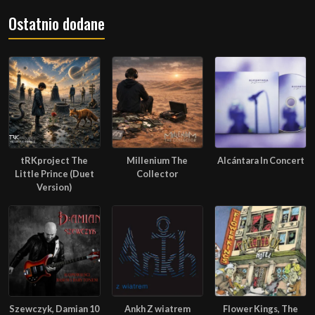
Ostatnio dodane
tRKproject The
Millenium The
Alcántara In Concert
Little Prince (Duet
Collector
Version)
Szewczyk, Damian 10
Ankh Z wiatrem
Flower Kings, The