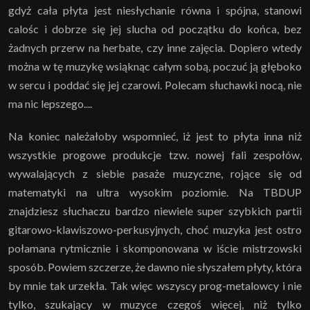
gdyż cała płyta jest niesłychanie równa i spójna, stanowi
calośc i dobrze się jej slucha od początku do końca, bez
żadnych przerw na herbate, czy inne zajęcia. Dopiero wtedy
można w tę muzykę wsiąknąc całym sobą, poczuć ją głęboko
w sercu i poddać się jej czarowi. Polecam słuchawki nocą, nie
ma nic lepszego....
Na koniec należałoby wspomnieć, iż jest to płyta inna niż
wszystkie progowe produkcje tzw. nowej fali zespołów,
wywalających z siebie pasaże muzyczne, rojące się od
matematyki na ultra wysokim poziomie. Na TBDUP
znajdziesz słuchaczu bardzo niewiele super szybkich partii
gitarowo-klawiszowo-perkusyjnych, choć muzyka jest ostro
połamana rytmicznie i skomponowana w iście mistrzowski
sposób. Powiem szczerze, że dawno nie słyszałem płyty, która
by mnie tak urzekła. Tak więc wszyscy prog-metalowcy i nie
tylko, szukający w muzyce czegoś więcej, niż tylko