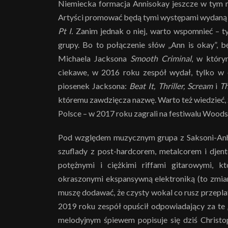
Niemiecka formacja Annisokay jeszcze w tym m
Artyści promować będą tymi występami wydaną l
Pt I.
Zanim jednak o niej, warto wspomnieć – t
grupy. Bo to połączenie słów „Ann is okay”, 
Michaela Jacksona
Smooth Criminal
, w któr
ciekawe, w 2016 roku zespół wydał, tylko w e
piosenek Jacksona:
Beat It, Thriller, Scream
i
Th
któremu zawdzięcza nazwę. Warto też wiedzieć, 
Polsce – w 2017 roku zagrali na festiwalu Wood
Pod względem muzycznym grupa z Saksoni-Anha
szuflady z post-hardcorem, metalcorem i dje
potężnymi i ciężkimi riffami gitarowymi, kt
okraszonymi ekspansywną elektroniką (to zmi
muszę dodawać, że czysty wokal co rusz przepla
2019 roku zespół opuścił odpowiadający za te
melodyjnym śpiewem popisuje się dziś Christo