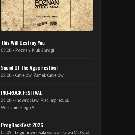
This Will Destroy You
09.08 - Poznań, Klub 2progi
Sound Of The Ages Festival
22.08 - Ćmielów, Zamek Ćmielów
INO-ROCK FESTIVAL
29.08 - Inowrocław, Plac Imprez, ul.
Wierzbińskiego 9
ProgRockFest 2026
05.09 - Legionowo, Sala widowiskowa MOK, ul.
Piłsudskiego 41
Antimatter + Sleeping Pulse