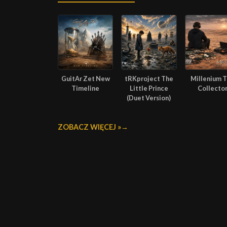
GuitAr Zet New
tRKproject The
Millenium 
Timeline
Little Prince
Collecto
(Duet Version)
ZOBACZ WIĘCEJ »