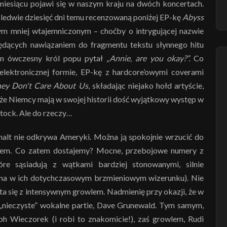
iesiącu pojawi się w naszym kraju na dwóch koncertach.
edwie dziesięć dni temu recenzowaną poniżej EP-kę
Abyss
ym mniej wtajemniczonym – choćby o intrygującej nazwie
będących nawiązaniem do fragmentu tekstu słynnego hitu
ym ówczesny król popu pytał
„Annie, are you okay?”.
Co
lektronicznej formie, EP-kę z hardcore’owymi coverami
ey Don't Care About Us
, składając niejako hołd artyście,
że Niemcy mają w swojej historii dość wyjątkowy występ w
stock. Ale do rzeczy…
lt nie odkrywa Ameryki. Można ją spokojnie wrzucić do
ntem. Co zatem dostajemy? Mocne, przebojowe numery z
óre sąsiadują z wątkami bardziej stonowanymi, silnie
ana w ich dotychczasowym brzmieniowym wizerunku). Nie
ta się z intensywnym growlem. Nadmienię przy okazji, że w
 „nieczyste” wokalne partie, Dave Grunewald. Tym samym,
ph Wieczorek (i robi to znakomicie!), zaś growlem, Rudi