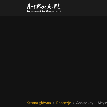
Przejdź do treści głównej
Strona główna
Recenzje
Annisokay ─ Abyss 