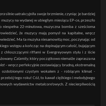
ora
silnie uatrakcyjniła swoje brzmienie, czyniąc je bardziej
li muzycy na wydanej w ubiegłym miesiącu EP-ce, przeszło
o niespełna 22-minutowa, muzyczna bomba z sześcioma
Powiedzieć, że muzycy mają pomysł na kapitalne, wręcz
powiedzieć. Ma ta muzyka niesamowitą moc, poczynając od
ckiego wstępu a kończąc na dopinającym całość, bujającym
, z chłoszczącymi riffami w Evergreyowym stylu i z iście
anżowany
Calamity
, który początkowo niemalże zaprasza na
let
– wręcz perfekcyjnie zestawiający brudną, ekstremalną
i, ozdobionymi czystym wokalem z - robiącym klimat -
 przebój tego roku! Cóż, to kawał ciężkiego i melodyjnego
eamowych wydawnictw metalcore'owych. Z niecierpliwością