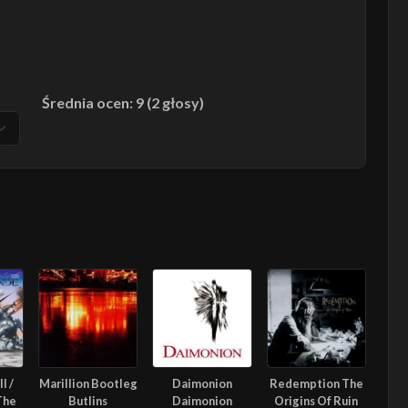
Średnia ocen: 9 (2 głosy)
l /
Marillion Bootleg
Daimonion
Redemption The
The
Butlins
Daimonion
Origins Of Ruin