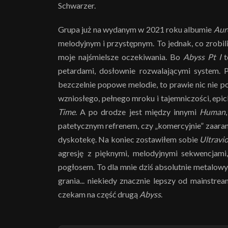
Schwarzer.
Grupa już na wydanym w 2021 roku albumie
Aur
melodyjnym i przystępnym. To jednak, co zrobi
moje najśmielsze oczekiwania. Bo
Abyss Pt I
t
petardami, dosłownie rozwalającymi system. 
bezczelnie popowe melodie, to prawie nic nie 
wzniosłego, pełnego mroku i tajemniczości, epi
Time
. A po drodze jest między innymi
Human
patetycznym refrenem, czy „komercyjnie” zaar
dyskotekę. Na koniec zostawiłem sobie
Ultravio
agresję z pięknymi, melodyjnymi sekwencjam
pogłosem. To dla mnie dziś absolutnie metalowy
grania... niekiedy znacznie lepszy od mainstr
czekam na część drugą
Abyss
.