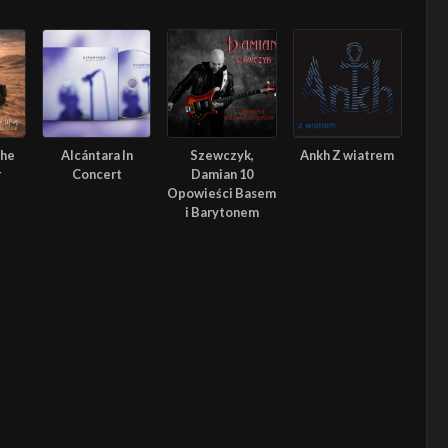
The
Alcántara In
Szewczyk,
Ankh Z wiatrem
r
Concert
Damian 10
Opowieści Basem
i Barytonem