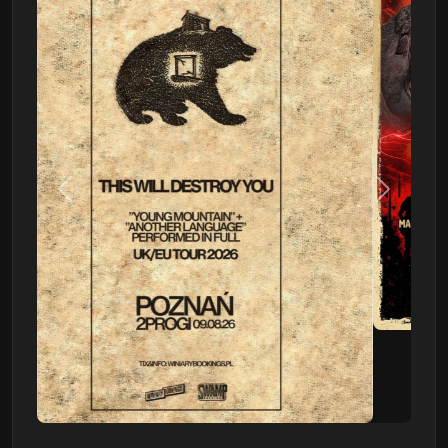
Poprzedni
Następn
This Will Destroy You
09.08 - Poznań, Klub 2progi