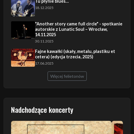
Tu płynie blues…
18.12.2025
"Another story came full circle" - spotkanie
autorskie z Lunatic Soul – Wrocław,
14.11.2025
30.11.2025
Fajne kawałki (skały, metalu, plastiku et
cetera) (edycja trzecia, 2025)
17.06.2025
Więcej felietonów
Nadchodzące koncerty