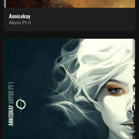
Annisokay
Abyss Pt II