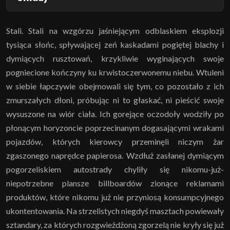
Stali. Stali na wzgórzu jaśniejącym odblaskiem eksplozji
tysiąca słońc, spływającej zeń kaskadami pogiętej blachy i
dymiących rusztowań, krzykliwie wyginających swoje
pogniecione kończyny ku krwistoczerwonemu niebu. Wtuleni
w siebie łapczywie obejmowali się tym, co pozostało z ich
zmurszałych dłoni, próbując ni to głaskać, ni pieścić swoje
wysuszone na wiór ciała. Ich gorejące oczodoły wodziły po
płonącym horyzoncie poprzecinanym dogasającymi wrakami
pojazdów, których kierowcy przeminęli niczym żar
zgaszonego naprędce papierosa. Wzdłuż zasłanej dymiącym
pogorzeliskiem autostrady chyliły się nikomu-już-
niepotrzebne plansze billboardów zionące reklamami
produktów, które nikomu już nie przyniosą konsumpcyjnego
ukontentowania. Na strzelistych niegdyś masztach powiewały
sztandary, za których rozgwieżdżoną zgorzelą nie kryły się już