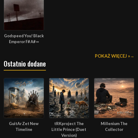
Godspeed You! Black
Emperor F# A# ∞
POKAŻ WIĘCEJ »
Ostatnio dodane
GuitAr Zet New
tRKproject The
Millenium The
Timeline
Little Prince (Duet
Collector
Version)