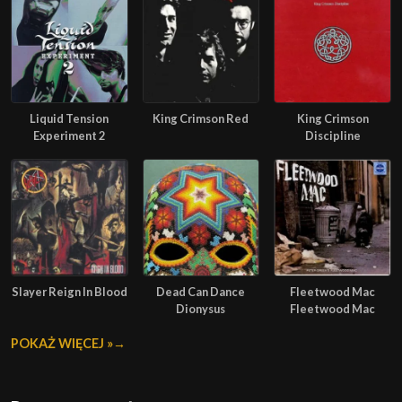
Liquid Tension
King Crimson Red
King Crimson
Experiment 2
Discipline
Slayer Reign In Blood
Dead Can Dance
Fleetwood Mac
Dionysus
Fleetwood Mac
POKAŻ WIĘCEJ »