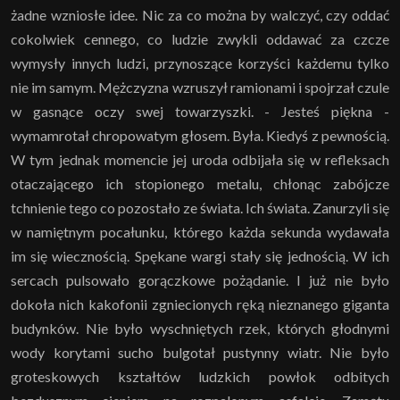
żadne wzniosłe idee. Nic za co można by walczyć, czy oddać
cokolwiek cennego, co ludzie zwykli oddawać za czcze
wymysły innych ludzi, przynoszące korzyści każdemu tylko
nie im samym. Mężczyzna wzruszył ramionami i spojrzał czule
w gasnące oczy swej towarzyszki. - Jesteś piękna -
wymamrotał chropowatym głosem. Była. Kiedyś z pewnością.
W tym jednak momencie jej uroda odbijała się w refleksach
otaczającego ich stopionego metalu, chłonąc zabójcze
tchnienie tego co pozostało ze świata. Ich świata. Zanurzyli się
w namiętnym pocałunku, którego każda sekunda wydawała
im się wiecznością. Spękane wargi stały się jednością. W ich
sercach pulsowało gorączkowe pożądanie. I już nie było
dokoła nich kakofonii zgniecionych ręką nieznanego giganta
budynków. Nie było wyschniętych rzek, których głodnymi
wody korytami sucho bulgotał pustynny wiatr. Nie było
groteskowych kształtów ludzkich powłok odbitych