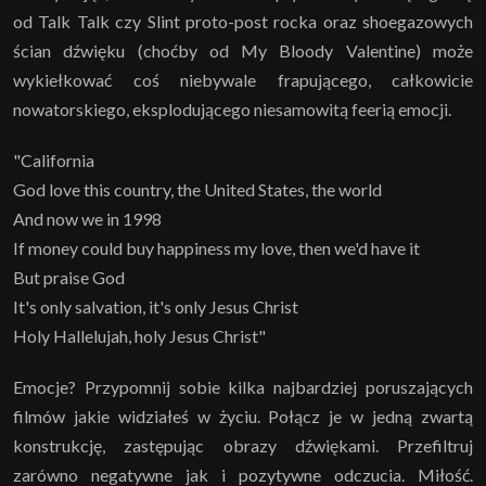
od Talk Talk czy Slint proto-post rocka oraz shoegazowych
ścian dźwięku (choćby od My Bloody Valentine) może
wykiełkować coś niebywale frapującego, całkowicie
nowatorskiego, eksplodującego niesamowitą feerią emocji.
"California
God love this country, the United States, the world
And now we in 1998
If money could buy happiness my love, then we'd have it
But praise God
It's only salvation, it's only Jesus Christ
Holy Hallelujah, holy Jesus Christ"
Emocje? Przypomnij sobie kilka najbardziej poruszających
filmów jakie widziałeś w życiu. Połącz je w jedną zwartą
konstrukcję, zastępując obrazy dźwiękami. Przefiltruj
zarówno negatywne jak i pozytywne odczucia. Miłość.