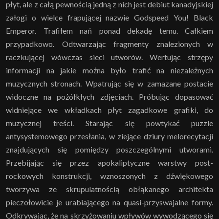
płyt, ale z całą pewnością jedną z nich jest debiut kanadyjskiej
załogi o wielce frapującej nazwie Godspeed You! Black
Emperor. Trafiłem nań ponad dekadę temu. Całkiem
przypadkowo. Odtwarzając fragmenty znalezionych w
raczkującej wówczas sieci utworów. Wertując strzępy
informacji na jakie można było trafić na niezależnych
muzycznych stronach. Wpatrując się w zamazane postacie
widoczne na pożółkłych zdjęciach. Próbując dopasować
widniejące we wkładkach płyt zagadkowe grafiki, do
muzycznej treści. Starając się powtykać puzzle
antysystemowego przesłania, w ziejące dziury melorecytacji
znajdujących się pomiędzy poszczególnymi utworami.
Przebijając się przez apokaliptyczne warstwy post-
rockowych konstrukcji, wznoszonych z dźwiękowego
tworzywa ze skrupulatnością obłąkanego architekta
pieczołowicie je urabiającego na quasi-przyswajalne formy.
Odkrywając, że na skrzyżowaniu wpływów wywodzącego się