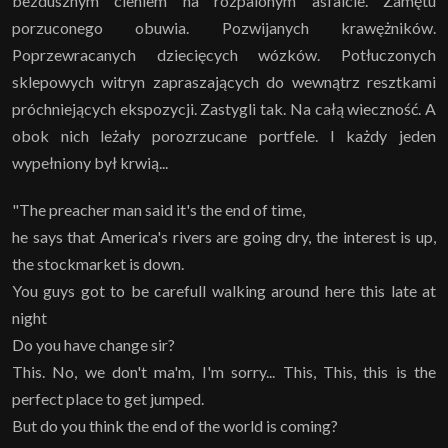
bezdusznym cieniem na rozpalonym asfalcie. Zamętu
porzuconego obuwia. Pozwijanych krawężników.
Poprzewracanych dziecięcych wózków. Potłuczonych
sklepowych witryn zapraszających do wewnątrz resztkami
próchniejących ekspozycji. Zastygli tak. Na całą wieczność. A
obok nich leżały porozrzucane portfele. I każdy jeden
wypełniony był krwią...
"The preacher man said it's the end of time,
he says that America's rivers are going dry, the interest is up,
the stockmarket is down.
You guys got to be carefull walking around here this late at
night
Do you have change sir?
This. No, we don't ma'm, I'm sorry... This, This, this is the
perfect place to get jumped.
But do you think the end of the world is coming?