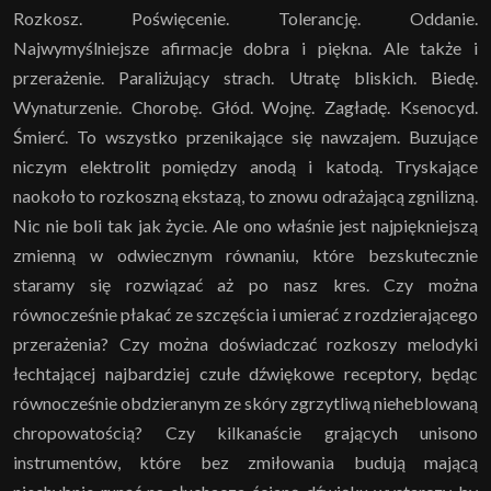
Rozkosz. Poświęcenie. Tolerancję. Oddanie.
Najwymyślniejsze afirmacje dobra i piękna. Ale także i
przerażenie. Paraliżujący strach. Utratę bliskich. Biedę.
Wynaturzenie. Chorobę. Głód. Wojnę. Zagładę. Ksenocyd.
Śmierć. To wszystko przenikające się nawzajem. Buzujące
niczym elektrolit pomiędzy anodą i katodą. Tryskające
naokoło to rozkoszną ekstazą, to znowu odrażającą zgnilizną.
Nic nie boli tak jak życie. Ale ono właśnie jest najpiękniejszą
zmienną w odwiecznym równaniu, które bezskutecznie
staramy się rozwiązać aż po nasz kres. Czy można
równocześnie płakać ze szczęścia i umierać z rozdzierającego
przerażenia? Czy można doświadczać rozkoszy melodyki
łechtającej najbardziej czułe dźwiękowe receptory, będąc
równocześnie obdzieranym ze skóry zgrzytliwą nieheblowaną
chropowatością? Czy kilkanaście grających unisono
instrumentów, które bez zmiłowania budują mającą