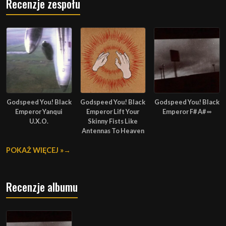
Recenzje zespołu
Godspeed You! Black
Godspeed You! Black
Godspeed You! Black
Emperor Yanqui
Emperor Lift Your
Emperor F# A# ∞
U.X.O.
Skinny Fists Like
Antennas To Heaven
POKAŻ WIĘCEJ »
Recenzje albumu