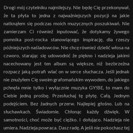
Drogi mój czytelniku najmilejszy. Nie będę Cię przekonywał,
że ta płyta to jedna z najważniejszych pozycji na jakie
natknąłem się podczas moich muzycznych poszukiwań. Nie
zamierzam Ci również inputować, że dotykamy żywego
pomnika post-rocka stanowiącego inspirację, dla rzeszy
późniejszych naśladowców. Nie chcę również dzielić włosa na
czworo, starając się udowodnić że piękno i nadzieja jakimi
nacechowany jest ten album są większe, niż bezbrzeżna
rozpacz jaką potrafi wlać on w serce słuchacza. Jeśli jednak
nie znużyłem Cię swoim grafomańskim wywodem, do jakiego
pchnęła mnie tylko i wyłącznie muzyka GY!BE, to mam do
Ciebie jedną prośbę. Przesłuchaj tę płytę. Całą. Jednym
podejściem. Bez żadnych przerw. Najlepiej głośno. Lub na
słuchawkach. Świadomie. Chłonąc każdy dźwięk. W
samotności, choć może być ciężko. I dołująco. Nadzieja nie
umiera. Nadzieja powraca. Dasz radę. A jeśli nie pokochasz tej