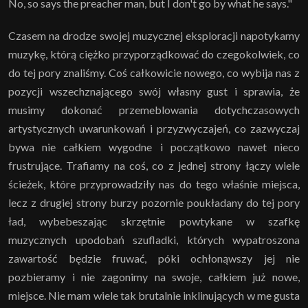
No, so says the preacher man, but I don't go by what he says."
Czasem na drodze swojej muzycznej eksploracji napotykamy
muzykę, którą ciężko przyporządkować do czegokolwiek, co
do tej pory znaliśmy. Coś całkowicie nowego, co wybija nas z
pozycji wszechznającego swój własny gust i sprawia, że
musimy dokonać przemeblowania dotychczasowych
artystycznych uwarunkowań i przyzwyczajeń, co zazwyczaj
bywa nie całkiem wygodne i początkowo nawet nieco
frustrujące. Trafiamy na coś, co z jednej strony łączy wiele
ścieżek, które przyprowadziły nas do tego właśnie miejsca,
lecz z drugiej strony burzy pozornie poukładany do tej pory
ład, wybebeszając skrzętnie powtykane w szafkę
muzycznych upodobań szufladki, których wypatroszona
zawartość będzie fruwać, póki ochłonąwszy jej nie
pozbieramy i nie zagonimy na swoje, całkiem już nowe,
miejsce. Nie mam wiele tak brutalnie inklinujących w me gusta