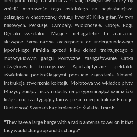
niechybnie runąć na słuchacza ścianę dźwięku wystarczy by
zmielić osobowość tego ostatniego na najdrobniejsze,
pełzające w chaotycznej dyfuzji kwarki? Kilka gitar. W tym
basowych. Perkusje. Cymbały. Wiolonczele. Oboje. Rogi.
Dęciaki wszelakie. Mające niebagatelne tu znaczenie
skrzypce. Sama nazwa zaczerpnięta od undergoundowego
japońskiego filmidła sprzed kilku dekad, traktującego o
motocyklowym gangu. Polityczne zaangażowanie. Łatka
dźwiękowych terrorystów. Apokaliptyczne spektakle
uświetniane podkreślającymi poczucie zagrożenia filmami.
Instrukcja stworzenia koktajlu Mołotowa we wkładce płyty.
Muzycy sunący niczym duchy na przypominającą szamański
krąg scenę i zastygający tam w pozach cierpiętników. Emocje.
Duchowość. Szamańska plemienność. Światło. I mrok...
"They have a large barge with a radio antenna tower on it that
they would charge up and discharge"