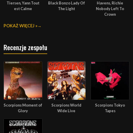
Tiersen, Yann Tout
Black Bonzo Lady Of
Havens, Richie
est Calme
The Light
Nobody Left To
Crown
POKAŻ WIĘCEJ »
Recenzje zespołu
Scorpions Moment of
Scorpions World
Scorpions Tokyo
Glory
Wide Live
Tapes