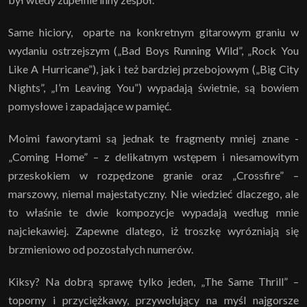
Same hiciory, oparte na konkretnym gitarowym graniu w
wydaniu ostrzejszym („Bad Boys Running Wild”, „Rock You
Like A Hurricane”), jak i też bardziej przebojowym („Big City
Nights”, „I’m Leaving You”) wypadają świetnie, są bowiem
pomysłowe i zapadające w pamięć.
Moimi faworytami są jednak te fragmenty mniej znane -
„Coming Home” – z delikatnym wstępem i niesamowitym
przeskokiem w rozpędzone granie oraz „Crossfire” –
marszowy, niemal majestatyczny. Nie wiedzieć dlaczego, ale
to właśnie te dwie kompozycje wypadają według mnie
najciekawiej. Zapewne dlatego, iż troszkę wyrózniają się
brzmieniowo od pozostałych numerów.
Kiksy? Na dobrą sprawę tylko jeden, „The Same Thrill” –
toporny i przyciężkawy, przywołujący na myśl najgorsze