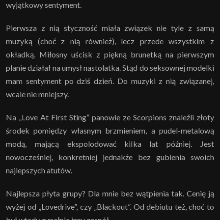
wyjątkowy sentyment.
Pierwsza z nią styczność miała związek nie tyle z samą
muzyką (choć z nią również), lecz przede wszystkim z
okładką. Miłosny uścisk z piękną brunetką na pierwszym
planie działał na umysł nastolatka. Stąd do seksownej modelki
mam sentyment po dziś dzień. Do muzyki z nią związanej,
wcale nie mniejszy.
Na „Love At First Sting” panowie ze Scorpions znaleźli złoty
środek pomiędzy własnym brzmieniem, a pudel-metalową
modą, mającą ekspolodować kilka lat później. Jest
nowocześniej, konkretniej jednakże bez gubienia swoich
najlepszych atutów.
Najlepsza płyta grupy? Dla mnie bez wątpienia tak. Cenię ją
wyżej od „Lovedrive”, czy „Blackout”. Od debiutu też, choć to
był wtedy zupełnie inny zespół.