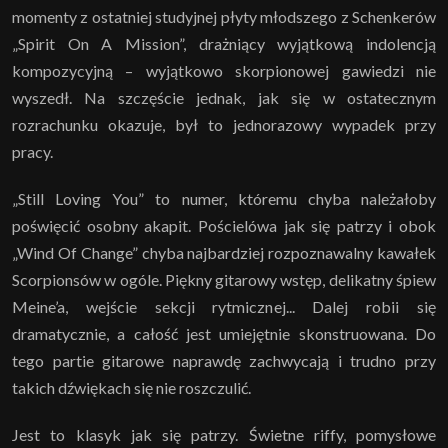
momenty z ostatniej studyjnej płyty młodszego z Schenkerów
„Spirit On A Mission”, drażniący wyjątkową indolencją
kompozycyjną – wyjątkowo skorpionowej gawiedzi nie
wyszedł. Na szczęście jednak, jak się w ostatecznym
rozrachunku okazuje, był to jednorazowy wypadek przy
pracy.
„Still Loving You” to numer, któremu chyba należałoby
poświęcić osobny akapit. Pościelówa jak się patrzy i obok
„Wind Of Change” chyba najbardziej rozpoznawalny kawałek
Scorpionsów w ogóle. Piękny gitarowy wstęp, delikatny śpiew
Meine’a, wejście sekcji rytmicznej... Dalej robii się
dramatycznie, a całość jest umiejętnie skonstruowana. Do
tego partie gitarowe naprawdę zachwycają i trudno przy
takich dźwiękach się nie roszczulić.
Jest to klasyk jak się patrzy. Świetne riffy, pomysłowe