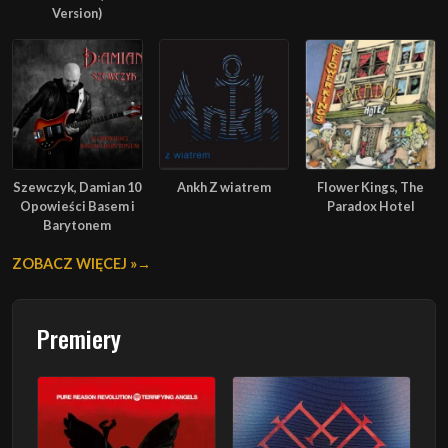
Version)
Szewczyk, Damian 10
Ankh Z wiatrem
Flower Kings, The
Opowieści Basem i
Paradox Hotel
Barytonem
ZOBACZ WIĘCEJ »
Premiery