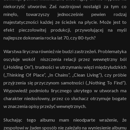
niekorzyść utworów. Zaś nastrojowi nostalgii za tym co
minęło, towarzyszy jednocześnie pewien rodzaj
majestatyczności każdej ze ścieżek na płycie. Może jest to
efekt pieczołowitej produkcji, przywołującej na myśl
najlepsze dokonania rocka lat 70, czy 80-tych?
Warstwa liryczna również nie budzi zastrzeżeń. Problematyka
oscyluje wokół niszczenia relacji przez wewnętrzny ból
(„Holding On”), trudności w utrzymaniu więzi międzyludzkich
(„Thinking Of Place”, „In Chains”, „Clean Living”), czy próbie
przyjrzenia się przyczynom samotności („Nothing To Find”).
Wypowiedź podmiotu lirycznego ukrytego w utworach ma
charakter niedosłowny, przez co słuchacz otrzymuje bogate
w znaczenia opisy przeżyć wewnętrznych.
Słuchając tego albumu mam nieodparte wrażenie, że
zespołowi w żaden sposób nie zależało na wyniesienie albumu