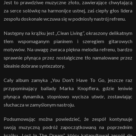
Jest to prawdziwe muzyczne złoto, zawierające chwytającą
za serce solówkę na harmonijce ustnej, zaś ciepły głos lidera
zespołu doskonale wczuwa się w podniosły nastrój refrenu.
Następny na krążku jest „Clean Living”, okraszony delikatnym
tłem wspomaganym pianinem i szeregiem gitarowych
motywów. Na uwagę zwraca piękna melodia refrenu, bardzo
sprawnie płynąca przez nostalgiczne tło namalowane przez
idealnie dobrane syntezatory.
Cały album zamyka „You Don't Have To Go, jeszcze raz
przypominający ballady Marka Knopflera, gdzie leniwie
płynąca dynamika, stopniowo wycisza utwór, zostawiając
słuchacza w zamyślonym nastroju.
Podsumowując można powiedzieć, że zespół kontynuuje
swoją muzyczną podróż zapoczątkowaną na poprzednim
krążku „Lost In The Dream”, który katapultował zespół do