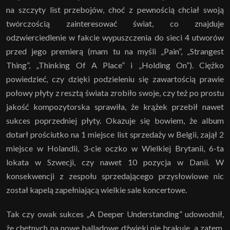
na szczyty list przebojów, choć z pewnością chciał swoją
twórczością zainteresować świat, co znajduje
odzwierciedlenie w fakcie wypuszczenia do sieci 4 utworów
przed jego premierą (mam tu na myśli „Pain”, „Strangest
Thing”, „Thinking Of A Place” i „Holding On”). Ciężko
powiedzieć, czy dzięki podzieleniu się zawartością prawie
połowy płyty z resztą świata zrobiło swoje, czy też po prostu
jakość kompozytorska sprawiła, że krążek przebił nawet
sukces poprzedniej płyty. Okazuje się bowiem, że album
dotarł prościutko na 1 miejsce list sprzedaży w Belgii, zajął 2
miejsce w Holandii, 3-cie oczko w Wielkiej Brytanii, 6-ta
lokata w Szwecji, czy nawet 10 pozycja w Danii. W
konsekwencji z zespołu sprzedającego przysłowiowe nic
został kapelą zapełniającą wielkie sale koncertowe.
Tak czy owak sukces „A Deeper Understanding” udowodnił,
że chętnych na nowe balladowe dźwięki nie brakuje, a zatem,