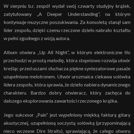
W sierpniu b.r. zespół wydał swój czwarty studyjny krążek,
zatytułowany „A Deeper Understanding”, na którym
kontynuuje muzyczne poszukiwania. Za konsoletą stanął sam
lider zespołu, dzięki czemu rzeczone dzieło nabrało kształtu
w pełni zgodnego z wizją autora.
Album otwiera „Up All Night”, w którym elektroniczne tło
przechodzi w prostą melodię, która stopniowo rozwija utwór
kreśląc przed uszami słuchacza piękne syntezatorowe pasaże
uzupełnione melotronem. Utwór urozmaica ciekawa solówka
lidera zespołu, która sprawia, że dzieło nabiera dynamicznego
charakteru. Bardzo dobry otwieracz, który zachęca do
dalszego eksplorowania zawartości rzeczonego krążka.
Jego sukcesor „Pain” jest wypełniony miękką fakturą gitary
akustycznej, uzupełnioną soczystą solówką (przypominającą
nieco wczesne Dire Straits), sprawiającą, że całego utworu