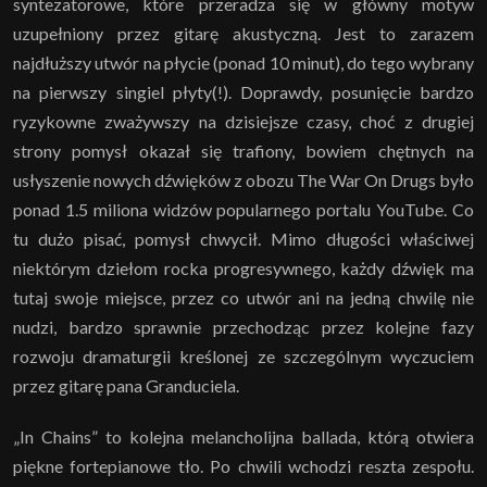
syntezatorowe, które przeradza się w główny motyw
uzupełniony przez gitarę akustyczną. Jest to zarazem
najdłuższy utwór na płycie (ponad 10 minut), do tego wybrany
na pierwszy singiel płyty(!). Doprawdy, posunięcie bardzo
ryzykowne zważywszy na dzisiejsze czasy, choć z drugiej
strony pomysł okazał się trafiony, bowiem chętnych na
usłyszenie nowych dźwięków z obozu The War On Drugs było
ponad 1.5 miliona widzów popularnego portalu YouTube. Co
tu dużo pisać, pomysł chwycił. Mimo długości właściwej
niektórym dziełom rocka progresywnego, każdy dźwięk ma
tutaj swoje miejsce, przez co utwór ani na jedną chwilę nie
nudzi, bardzo sprawnie przechodząc przez kolejne fazy
rozwoju dramaturgii kreślonej ze szczególnym wyczuciem
przez gitarę pana Granduciela.
„In Chains” to kolejna melancholijna ballada, którą otwiera
piękne fortepianowe tło. Po chwili wchodzi reszta zespołu.