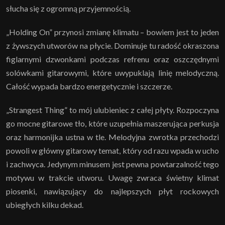
słucha się z ogromną przyjemnością.
„Holding On” przynosi zmianę klimatu – bowiem jest to jeden
z żywszych utworów na płycie. Dominuje tu radość okraszona
figlarnymi dzwonkami podczas refrenu oraz oszczędnymi
solówkami gitarowymi, które uwypuklają linię melodyczną.
Całość wypada bardzo energetycznie i szczerze.
„Strangest Thing” to mój ulubieniec z całej płyty. Rozpoczyna
go mocne gitarowe tło, które uzupełnia maszerująca perkusja
oraz harmonijka ustna w tle. Melodyjna zwrotka przechodzi
powoli w główny gitarowy temat, który od razu wpada w ucho
i zachwyca. Jedynym minusem jest pewna powtarzalność tego
motywu w trakcie utworu. Uwagę zwraca świetny klimat
piosenki, nawiązujący do najlepszych płyt rockowych
ubiegłych kilku dekad.