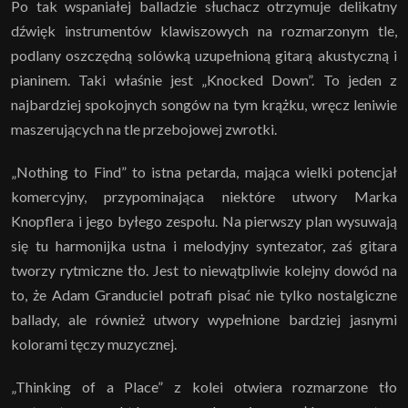
Po tak wspaniałej balladzie słuchacz otrzymuje delikatny
dźwięk instrumentów klawiszowych na rozmarzonym tle,
podlany oszczędną solówką uzupełnioną gitarą akustyczną i
pianinem. Taki właśnie jest „Knocked Down”. To jeden z
najbardziej spokojnych songów na tym krążku, wręcz leniwie
maszerujących na tle przebojowej zwrotki.
„Nothing to Find” to istna petarda, mająca wielki potencjał
komercyjny, przypominająca niektóre utwory Marka
Knopflera i jego byłego zespołu. Na pierwszy plan wysuwają
się tu harmonijka ustna i melodyjny syntezator, zaś gitara
tworzy rytmiczne tło. Jest to niewątpliwie kolejny dowód na
to, że Adam Granduciel potrafi pisać nie tylko nostalgiczne
ballady, ale również utwory wypełnione bardziej jasnymi
kolorami tęczy muzycznej.
„Thinking of a Place” z kolei otwiera rozmarzone tło