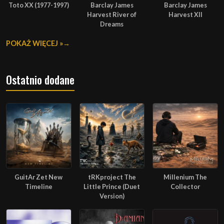
Toto XX (1977-1997)
Barclay James
Barclay James
Harvest River of
Harvest XII
Dreams
POKAŻ WIĘCEJ »
Ostatnio dodane
GuitAr Zet New
tRKproject The
Millenium The
Timeline
Little Prince (Duet
Collector
Version)