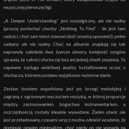
muzycznej pierwszej ligi.
„A Deeper Understanding” jest nostalgiczny, ale nie nudny
(proszę posłuchać choćby „Nothing To Find” - ile jest tam
radości, choć sam tekst stanowi dość smutną opowieść); pełen
zadumy ale nie nudny. Choć na albumie znajdują się tak
naprawdę zaledwie dwa żywsze utwory, kolejność songów
sprawia, że całości słucha się bez ani jednej chwili znużenia. To
zapewne zasługa wnikliwej analizy kształtowania uczuć u
słuchacza, któremu podano wyjątkowo wyborne danie.
Zestaw bowiem wypełniony jest po brzegi melodyjną i
zagraną z ogromnym wyczuciem muzyką, w której proporcje
między zastosowaniem bogactwa instrumentarium, a
oszczędnością zostały idealnie wyważone. Żaden utwór nie
jest przeładowany, czasami wręcz można odnieść wrażenie, że
dominuje pewien minimalizm, choć nigdy on nie wypada na