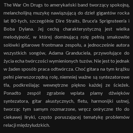
The War On Drugs to amerykański band tworzący spokojną,
melancholijną muzykę nawiązującą do dzieł gigantów rocka
lat 80-tych, szczególnie Dire Straits, Bruce'a Sprignsteen'a i
Boba Dylana. Jej cechą charakterystyczną jest wielka
melodyjność, w której dominującą rolę pełnią smakowite
solówki gitarowe frontmana zespołu, a jednocześnie autora
wszystkich songów, Adama Granduciela, przywołujące do
życia echa twórczości wymienionych tuzów. Nie jest to jednak
w żaden sposób praca odtwórcza. Choć gitara na tym krążku
pełni pierwszorzędną rolę, niemniej ważne są syntezatorowe
tła, podkreślając wewnętrzne piękno każdej ze ścieżek.
Ponadto zespół zgrabnie wplata plamy dźwięków
syntezatora, gitar akustycznych, fletu, harmonijki ustnej,
tworząc tym samym rozmarzone, wręcz oniryczne tło do
ciekawej liryki, często poruszającej tematykę problemów
relacji międzyludzkich.