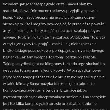
Wolałem, jak Manescape grało ciężej i nawet słabszy
materiał, ale właśnie mocno rockowy, przyjąłbym pewnie
lepiej. Natomiast obecną zmianę stylu traktuję z dużym
niepokojem. Ktoś mógłby powiedzieć, że przecież to poważni
artyści, nie mają ochoty osiąść na laurach i szukają czegoś
nowego. Problem w tym, że nie szukają. „Antibodies” to płyta
w stylu „wszyscy tak grają” – znaleźli się niebezpiecznie
blisko takiego postrockowo-porcupajnowo-riversajdowego
bagienka. Jak tam wdepną, to utoną i będzie po zespole.
Takiego mydlenia jest na kilogramy i szkoda tego słuchać, bo
wszystko to zagrane na jedno kopyto. W przypadku nowej
płyty Manescape jeszcze tak źle nie jest, nie popadli zupełnie
w takie klimaty. Sama muzyka ich broni (jako tako) – te
kompozycje, nawet te najbardziej brzmiące jak po
psychotropach są na akceptowalnym poziomie. I na szczęście
jest też kilka kompozycji, które się bronić absolutnie nie
muszą. Co ciekawe w tym towarzystwie jest najspokojniejszy i