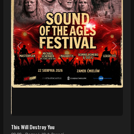
Poprzedni
Następn
This Will Destroy You
09.08 - Poznań, Klub 2progi
Sound Of The Ages Festival
22.08 - Ćmielów, Zamek Ćmielów