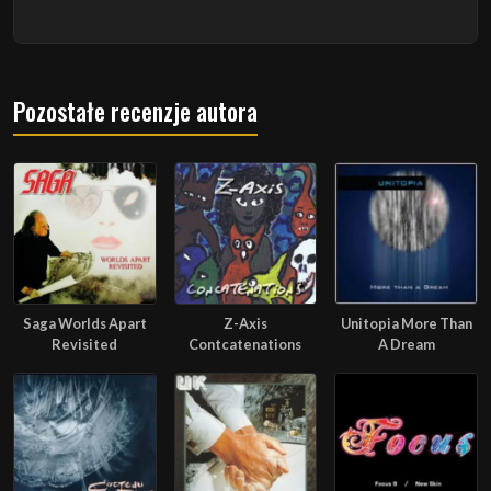
Pozostałe recenzje autora
Saga Worlds Apart
Z-Axis
Unitopia More Than
Revisited
Contcatenations
A Dream