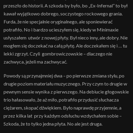
przeszło do historii. A szkoda by było, bo „Ex-Infernal” to był
kawał wyjątkowo dobrego, soczystego rockowego grania.
Furda, że nie specjalnie oryginalnego, ale sponiewierać
potrafiło. No i bardzo ucieszyłem się, kiedy w Minimaxie
usłyszałem utwór z nowej płyty. Był nieco inny, ale dobry. Nie
mogłem się doczekać na całą płytę. Ale doczekałem się i … tu
lekki zgrzyt. Czyli gombrowiczowskie – dlaczego nie
zachwyca, jeżeli ma zachwycać.
Powody są przynajmniej dwa – po pierwsze zmiana stylu, po
drugie poziom materiału muzycznego. Przy czym to drugie w
pewnym sensie wynika z pierwszego. Na debiucie głogowskie
trio hałasowało, że aż miło, potrafiło przydusić słuchacza
ciężarem, skopać dźwiękiem. Było naprawdę przyjemnie, a
przez kilka lat przy każdym odsłuchu wzdychałem sobie –
Szkoda, że to tylko jedna płyta. No ale jest druga.