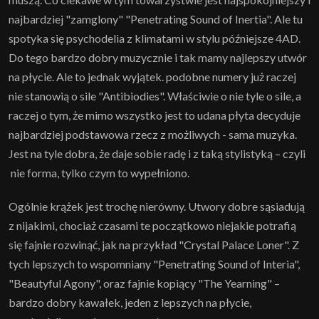
najbardziej "zamglony" "Penetrating Sound of Inertia". Ale tu
spotyka się psychodelia z klimatami w stylu późniejsze 4AD.
Do tego bardzo dobry muzycznie i tak mamy najlepszy utwór
na płycie. Ale to jednak wyjątek. podobne numery już raczej
nie stanowią o sile "Antibiodies". Właściwie o nie tyle o sile, a
raczej o tym, że mimo wszystko jest to udana płyta decyduje
najbardziej podstawowa rzecz z możliwych - sama muzyka.
Jest na tyle dobra, że daje sobie radę i z taką stylistyką – czyli
nie forma, tylko czym to wypełniono.
Ogólnie krążek jest trochę nierówny. Utwory dobre sąsiadują
z nijakimi, chociaż czasami te początkowo niejakie potrafią
się fajnie rozwinąć, jak na przykład "Crystal Palace Loner". Z
tych lepszych to wspomniany "Penetrating Sound of Interia",
"Beautyful Agony", oraz fajnie kopiący "The Yearning" –
bardzo dobry kawałek, jeden z lepszych na płycie,