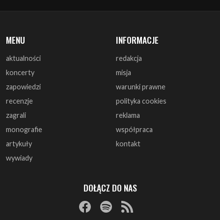
aktualności
redakcja
koncerty
misja
zapowiedzi
warunki prawne
recenzje
polityka cookies
zagrali
reklama
monografie
współpraca
artykuły
kontakt
wywiady
DOŁĄCZ DO NAS
© 1997 - 2025 ArtRock.pl - Wszelkie prawa zastrzeżone.