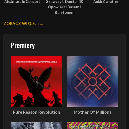
Alcántara In Concert
Szewczyk, Damian 10
Ankh Z wiatrem
Opowieści Basem i
Barytonem
ZOBACZ WIĘCEJ »
Premiery
Pure Reason Revolution
Mother Of Millions