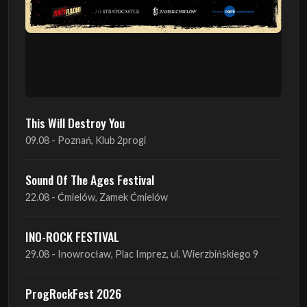
This Will Destroy You
09.08 - Poznań, Klub 2progi
Sound Of The Ages Festival
22.08 - Ćmielów, Zamek Ćmielów
INO-ROCK FESTIVAL
29.08 - Inowrocław, Plac Imprez, ul. Wierzbińskiego 9
ProgRockFest 2026
05.09 - Legionowo, Sala widowiskowa MOK, ul.
Piłsudskiego 41
Antimatter + Sleeping Pulse