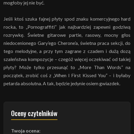
mogłoby jej nie być.
Jeśli ktoś szuka fajnej płyty spod znaku komercyjnego hard
rocka, to „Pornograffiti” jak najbardziej zapewni godziwą
rozrywkę. Świetne gitarowe partie, rasowy, mocny głos
niedocenionego Gary’ego Cherone’a, świetna praca sekcji, do
tego melodyjne, a przy tym zagrane z czadem i dużą dozą
szaleństwa kompozycje – czegóż więcej oczekiwać od takiej
płyty? Może tylko przesunąć to „More Than Words” na
początek, zrobić coś z „When I First Kissed You” – i byłaby
petarda absolutna. A tak, będzie jedynie osiem gwiazdek.
Oceny czytelników
Twoja ocena: