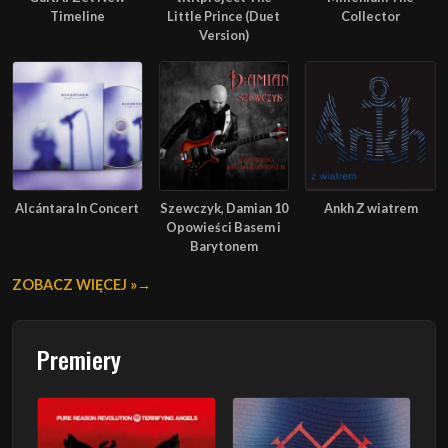
Timeline
Little Prince (Duet
Collector
Version)
Alcántara In Concert
Szewczyk, Damian 10
Ankh Z wiatrem
Opowieści Basem i
Barytonem
ZOBACZ WIĘCEJ »
Premiery