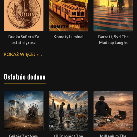
Budka Suflera Za
Komety Luminal
Barrett, Syd The
ostatni grosz
Madcap Laughs
POKAŻ WIĘCEJ »
Ostatnio dodane
GuitAr Zet New
tRKproject The
Millenium The