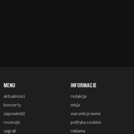
MENU
INFORMACJE
aktualności
redakcja
koncerty
misja
zapowiedzi
warunki prawne
recenzje
polityka cookies
zagrali
reklama
monografie
współpraca
artykuły
kontakt
wywiady