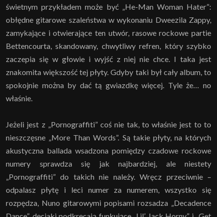
świetnym przykładem może być „He-Man Woman Hater”:
obłędne gitarowe szaleństwa w wykonaniu Dweezila Zappy,
zamykające i otwierające ten utwór, rasowe rockowe partie
Bettencourta, skandowany, chwytliwy refren, który szybko
zaczepia się w głowie i wyjść z niej nie chce. I taka jest
znakomita większość tej płyty. Gdyby taki był cały album, to
spokojnie można by dać tą gwiazdkę więcej. Tyle że… no
właśnie.
Jeżeli jest z „Pornograffiti” coś nie tak, to właśnie jest to to
nieszczęsne „More Than Words”. Są takie płyty, na których
akustyczna ballada wsadzona pomiędzy czadowe rockowe
numery sprawdza się jak najbardziej, ale niestety
„Pornograffiti” do takich nie należy. Wręcz przeciwnie –
odpalasz płytę i leci numer za numerem, wszystko się
rozpędza, Nuno gitarowymi popisami rozsadza „Decadence
Dance”, dęciaki podkręcają funkujące „Lil’ Jack Horny” i „Get