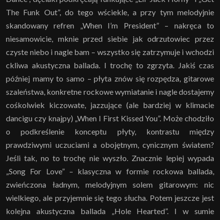
The Funk Out”, do tego wściekle, a przy tym melodyjnie
skandowany refren „When I’m President” – nakręca to
niesamowicie, mknie przed siebie jak odrzutowiec przez
czyste niebo i nagle bam – wszystko się zatrzymuje i wchodzi
ckliwa akustyczna ballada. I trochę to zgrzyta. Jakiś czas
później mamy to samo – płyta znów się rozpędza, gitarowe
szaleństwa, konkretne rockowe wymiatanie i nagle dostajemy
cośkolwiek kiczowate, jazzujące (ale bardziej w klimacie
dancigu czy knajpy) „When I First Kissed You”. Może chodziło
o podkreślenie konceptu płyty, kontrastu między
prawdziwymi uczuciami a obojętnym, cynicznym światem?
Jeśli tak, no to trochę nie wyszło. Znacznie lepiej wypada
„Song For Love” – klasyczna w formie rockowa ballada,
zwieńczona ładnym, melodyjnym solem gitarowym: nic
wielkiego, ale przyjemnie się tego słucha. Potem jeszcze jest
kolejna akustyczna ballada „Hole Hearted”. I w sumie