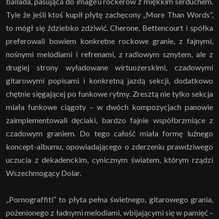
ballada, pasująca do image’u rockerów z miękkim serduchem.
Tyle że jeśli ktoś kupił płytę zachęcony „More Than Words”,
to mógł się ździebko zdziwić. Cherone, Bettencourt i spółka
preferowali bowiem konkretne rockowe granie, z fajnymi,
nośnymi melodiami i refrenami, z radiowym sznytem, ale z
drugiej strony wyładowane wirtuozerskimi, czadowymi
gitarowymi popisami i konkretną jazdą sekcji, dodatkowo
chętnie sięgającej po funkowe rytmy. Zresztą nie tylko sekcja
miała funkowe ciągoty – w dwóch kompozycjach panowie
zaimplementowali dęciaki, bardzo fajnie współbrzmiące z
czadowym graniem. Do tego całość miała formę luźnego
koncept-albumu, opowiadającego o zderzeniu prawdziwego
uczucia z dekadenckim, cynicznym światem, którym rządzi
Wszechmogący Dolar.
„Pornograffiti” to płyta pełna świetnego, gitarowego grania,
pożenionego z ładnymi melodiami, wbijającymi się w pamięć –