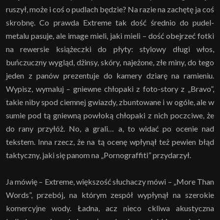
ruszył, może i coś o pudlach będzie? Na razie na zachętę ja coś
skrobnę. Co prawda Extreme tak dość średnio do pudel-
metalu pasuje, ale image mieli, jaki mieli – dość obejrzeć fotki
na rewersie książeczki do płyty: stylowy długi włos,
buńczuczny wygląd, dżinsy, skóry, najeżone, złe miny, do tego
jeden z panów prezentuje do kamery dziarę na ramieniu.
Wypisz, wymaluj – gniewne chłopaki z foto-story z „Bravo”,
takie niby spod ciemnej gwiazdy, zbuntowane i w ogóle, ale w
sumie pod tą gniewną powłoką chłopaki z nich poczciwe, że
do rany przyłóż. No, a grali… a, to widać po ocenie nad
tekstem. Inna rzecz, że na tą ocenę wpłynął też pewien błąd
taktyczny, jaki się panom na „Pornograffiti” przydarzył.
Ja mówię – Extreme, większość słuchaczy mówi – „More Than
Words”, przebój, na którym zespół wypłynął na szerokie
komercyjne wody. Ładna, acz nieco ckliwa akustyczna