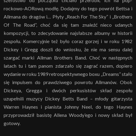
szefostwo od początku chciało przerobić ich na pop-
rockowo-AORową modłę. Dodajmy do tego powrót Bettsa i
Allmana do dragów i… Płyty „Reach For The Sky” i „Brothers
Of The Road”, choć da się tam znaleźć nieco udanych
kompozycji, to zdecydowanie najsłabsze albumy w historii
zespołu. Komercyjnie też było coraz gorzej i w roku 1982
Dickey i Gregg doszli do wniosku, że nie ma sensu dalej
szargać marki Allman Brothers Band. Choć w następnych
latach tu i tam panom zdarzało się zagrać razem, dopiero
wydanie w roku 1989 retrospektywnego boxu „Dreams” stało
się impulsem do prawdziwego powrotu Allmanów. Obok
Dickeya, Gregga i dwóch perkusistów skład zespołu
uzupełnili muzycy Dickey Betts Band – młody gitarzysta
Warren Haynes i pianista Johnny Neel, do tego Haynes
przyprowadził basistę Allena Woody’ego i nowy skład był
gotowy.