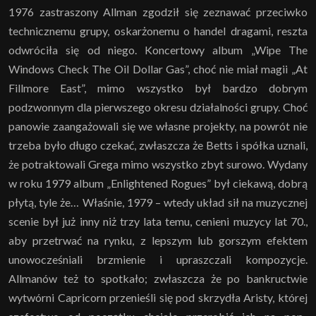
1976 zastraszony Allman zgodził się zeznawać przeciwko
technicznemu grupy, oskarżonemu o handel dragami, reszta
odwróciła się od niego. Koncertowy album „Wipe The
Windows Check The Oil Dollar Gas”, choć nie miał magii „At
Fillmore East”, mimo wszystko był bardzo dobrym
podzwonnym dla pierwszego okresu działalności grupy. Choć
panowie zaangażowali się we własne projekty, na powrót nie
trzeba było długo czekać, zwłaszcza że Betts i spółka uznali,
że potraktowali Grega mimo wszystko zbyt surowo. Wydany
w roku 1979 album „Enlightened Rogues” był ciekawą, dobrą
płytą, tyle że… Właśnie, 1979 – wtedy układ sił na muzycznej
scenie był już inny niż trzy lata temu, cenieni muzycy lat 70.,
aby przetrwać na rynku, z lepszym lub gorszym efektem
unowocześniali brzmienie i upraszczali kompozycje.
Allmanów też to spotkało; zwłaszcza że po bankructwie
wytwórni Capricorn przenieśli się pod skrzydła Aristy, której