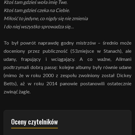
Ktoś tam gdzieś woła imię Twe.
Ktoś tam gdzieś czeka na Ciebie.
Miłość to jedyne, co nigdy się nie zmienia
I do niej wszystko sprowadza się…
To był powrót naprawdę godny mistrzów – średnio może
doceniony przez publiczność (53.miejsce w Stanach), ale
udany, frapujący i wciągający. A co ważne, Allmani
podtrzymali dobrą passę: kolejne albumy były równie udane
(mimo że w roku 2000 z zespołu zwolniony został Dickey
Betts), aż w roku 2014 panowie postanowili ostatecznie
zwinąć żagle.
Oceny czytelników