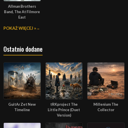
Allman Brothers
Band, The At Filmore
East
POKAŻ WIĘCEJ »
Ostatnio dodane
GuitAr Zet New
tRKproject The
Millenium The
Timeline
Little Prince (Duet
Collector
Version)