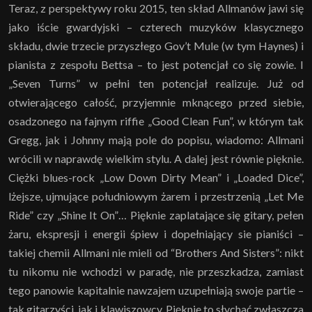
Teraz, z perspektywy roku 2015, ten skład Allmanów jawi się
jako iście gwardyjski – czterech muzyków klasycznego
składu, dwie trzecie przyszłego Gov’t Mule (w tym Haynes) i
pianista z zespołu Bettsa – to jest potencjał co się zowie. I
„Seven Turns” w pełni ten potencjał realizuje. Już od
otwierającego całość, przyjemnie mknącego przed siebie,
osadzonego na fajnym riffie „Good Clean Fun”, w którym tak
Gregg, jak i Johnny mają pole do popisu, wiadomo: Allmani
wrócili w naprawdę wielkim stylu. A dalej jest równie pięknie.
Ciężki blues-rock „Low Down Dirty Mean” i „Loaded Dice”,
lżejsze, ujmujące południowym żarem i przestrzenią „Let Me
Ride” czy „Shine It On”… Pięknie zaplatające się gitary, pełen
żaru, ekspresji i energii śpiew i dopełniający sie pianiści –
takiej chemii Allmani nie mieli od “Brothers And Sisters”: nikt
tu nikomu nie wchodzi w paradę, nie przeszkadza, zamiast
tego panowie kapitalnie nawzajem uzupełniają swoje partie –
tak gitarzyści, jak i klawiszowcy. Pięknie to słychać zwłaszcza