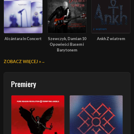
Alcántara In Concert
Szewczyk, Damian 10
Ankh Z wiatrem
Opowieści Basem i
Barytonem
ZOBACZ WIĘCEJ »
Premiery