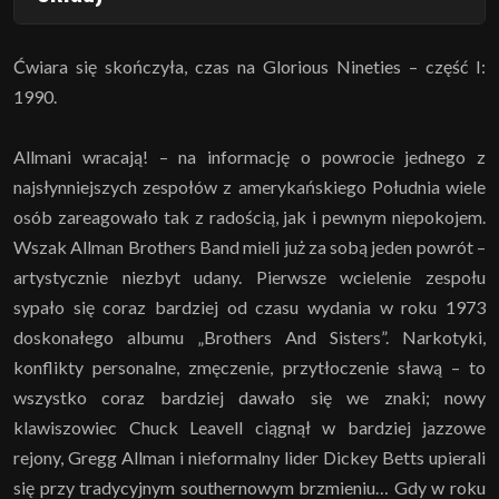
Ćwiara się skończyła, czas na Glorious Nineties – część I:
1990.
Allmani wracają! – na informację o powrocie jednego z
najsłynniejszych zespołów z amerykańskiego Południa wiele
osób zareagowało tak z radością, jak i pewnym niepokojem.
Wszak Allman Brothers Band mieli już za sobą jeden powrót –
artystycznie niezbyt udany. Pierwsze wcielenie zespołu
sypało się coraz bardziej od czasu wydania w roku 1973
doskonałego albumu „Brothers And Sisters”. Narkotyki,
konflikty personalne, zmęczenie, przytłoczenie sławą – to
wszystko coraz bardziej dawało się we znaki; nowy
klawiszowiec Chuck Leavell ciągnął w bardziej jazzowe
rejony, Gregg Allman i nieformalny lider Dickey Betts upierali
się przy tradycyjnym southernowym brzmieniu… Gdy w roku