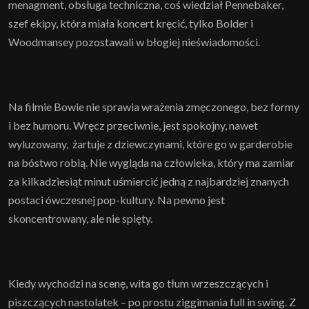
menagment, obsługa techniczna, coś wiedział Pennebaker,
szef ekipy, która miała koncert kręcić, tylko Bolder i
Woodmansey pozostawali w błogiej nieświadomości.
Na filmie Bowie nie sprawia wrażenia zmęczonego, bez formy
i bez humoru. Wręcz przeciwnie, jest spokojny, nawet
wyluzowany, żartuje z dziewczynami, które go w garderobie
na bóstwo robią. Nie wygląda na człowieka, który ma zamiar
za kilkadziesiąt minut uśmiercić jedną z najbardziej znanych
postaci ówczesnej pop-kultury. Na pewno jest
skoncentrowany, ale nie spięty.
Kiedy wychodzi na scenę, wita go tłum wrzeszczących i
piszczących nastolatek – po prostu ziggimania full in swing. Z