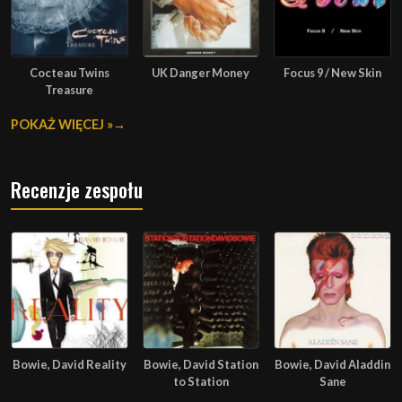
Cocteau Twins
UK Danger Money
Focus 9 / New Skin
Treasure
POKAŻ WIĘCEJ »
Recenzje zespołu
Bowie, David Reality
Bowie, David Station
Bowie, David Aladdin
to Station
Sane