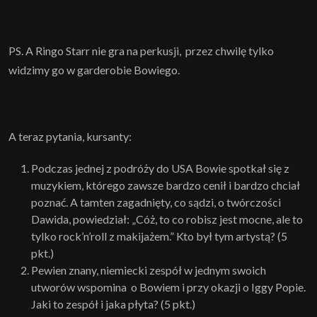
PS. A Ringo Starr nie gra na perkusji, przez chwilę tylko
widzimy go w garderobie Bowiego.
A teraz pytania, kursanty:
Podczas jednej z podróży do USA Bowie spotkał się z
muzykiem, którego zawsze bardzo cenił i bardzo chciał
poznać. A tamten zagadnięty, co sądzi, o twórczości
Dawida, powiedział: „Cóż, to co robisz jest mocne, ale to
tylko rock’n’roll z makijażem.” Kto był tym artystą? (5
pkt.)
Pewien znany, niemiecki zespół w jednym swoich
utworów wspomina o Bowiem i przy okazji o Iggy Popie.
Jaki to zespół i jaka płyta? (5 pkt.)