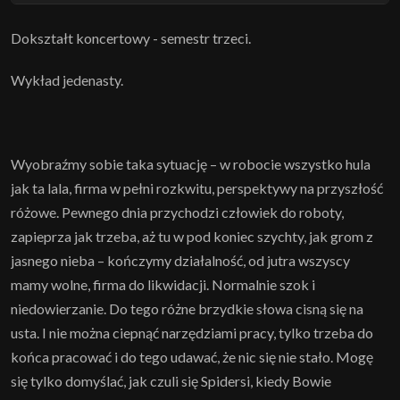
Dokształt koncertowy - semestr trzeci.
Wykład jedenasty.
Wyobraźmy sobie taka sytuację – w robocie wszystko hula
jak ta lala, firma w pełni rozkwitu, perspektywy na przyszłość
różowe. Pewnego dnia przychodzi człowiek do roboty,
zapieprza jak trzeba, aż tu w pod koniec szychty, jak grom z
jasnego nieba – kończymy działalność, od jutra wszyscy
mamy wolne, firma do likwidacji. Normalnie szok i
niedowierzanie. Do tego różne brzydkie słowa cisną się na
usta. I nie można ciepnąć narzędziami pracy, tylko trzeba do
końca pracować i do tego udawać, że nic się nie stało. Mogę
się tylko domyślać, jak czuli się Spidersi, kiedy Bowie