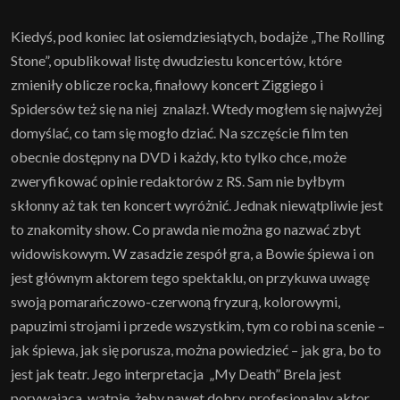
Kiedyś, pod koniec lat osiemdziesiątych, bodajże „The Rolling
Stone”, opublikował listę dwudziestu koncertów, które
zmieniły oblicze rocka, finałowy koncert Ziggiego i
Spidersów też się na niej znalazł. Wtedy mogłem się najwyżej
domyślać, co tam się mogło dziać. Na szczęście film ten
obecnie dostępny na DVD i każdy, kto tylko chce, może
zweryfikować opinie redaktorów z RS. Sam nie byłbym
skłonny aż tak ten koncert wyróżnić. Jednak niewątpliwie jest
to znakomity show. Co prawda nie można go nazwać zbyt
widowiskowym. W zasadzie zespół gra, a Bowie śpiewa i on
jest głównym aktorem tego spektaklu, on przykuwa uwagę
swoją pomarańczowo-czerwoną fryzurą, kolorowymi,
papuzimi strojami i przede wszystkim, tym co robi na scenie –
jak śpiewa, jak się porusza, można powiedzieć – jak gra, bo to
jest jak teatr. Jego interpretacja „My Death” Brela jest
porywająca, wątpię, żeby nawet dobry, profesjonalny aktor