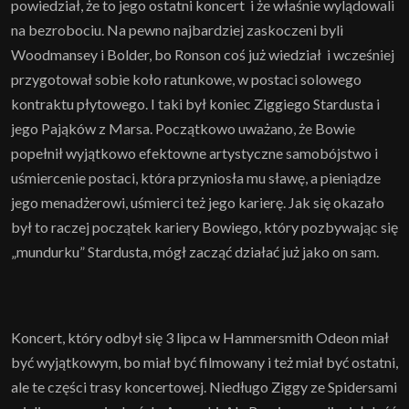
powiedział, że to jego ostatni koncert i że właśnie wylądowali
na bezrobociu. Na pewno najbardziej zaskoczeni byli
Woodmansey i Bolder, bo Ronson coś już wiedział i wcześniej
przygotował sobie koło ratunkowe, w postaci solowego
kontraktu płytowego. I taki był koniec Ziggiego Stardusta i
jego Pająków z Marsa. Początkowo uważano, że Bowie
popełnił wyjątkowo efektowne artystyczne samobójstwo i
uśmiercenie postaci, która przyniosła mu sławę, a pieniądze
jego menadżerowi, uśmierci też jego karierę. Jak się okazało
był to raczej początek kariery Bowiego, który pozbywając się
„mundurku” Stardusta, mógł zacząć działać już jako on sam.
Koncert, który odbył się 3 lipca w Hammersmith Odeon miał
być wyjątkowym, bo miał być filmowany i też miał być ostatni,
ale te części trasy koncertowej. Niedługo Ziggy ze Spidersami