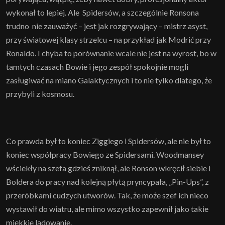
wykonał to lepiej. Ale Spidersów, a szczególnie Ronsona
trudno nie zauważyć – jest jak rozgrywający – mistrz asyst,
przy światowej klasy strzelcu – na przykład jak Modrić przy
Ronaldo. I chyba to porównanie wcale nie jest na wyrost, bo w
tamtych czasach Bowie i jego zespół spokojnie mogli
zasługiwać na miano Galaktycznych i to nie tylko dlatego, że
przybyli z kosmosu.
Co prawda był to koniec Ziggiego i Spidersów, ale nie był to
koniec współpracy Bowiego ze Spidersami. Woodmansey
wściekły na szefa gdzieś zniknął, ale Ronson wkręcił siebie i
Boldera do pracy nad kolejną płytą pryncypała, „Pin-Ups”, z
przeróbkami cudzych utworów. Tak, że może szef ich nieco
wystawił do wiatru, ale mimo wszystko zapewnił jako takie
miękkie lądowanie.