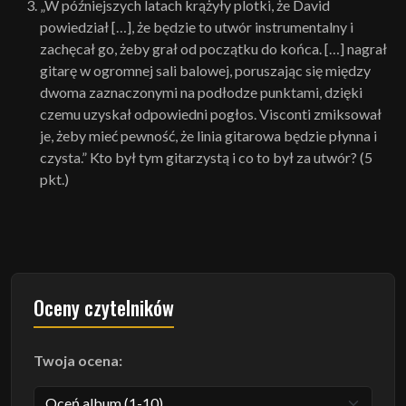
„W późniejszych latach krążyły plotki, że David
powiedział […], że będzie to utwór instrumentalny i
zachęcał go, żeby grał od początku do końca. […] nagrał
gitarę w ogromnej sali balowej, poruszając się między
dwoma zaznaczonymi na podłodze punktami, dzięki
czemu uzyskał odpowiedni pogłos. Visconti zmiksował
je, żeby mieć pewność, że linia gitarowa będzie płynna i
czysta.” Kto był tym gitarzystą i co to był za utwór? (5
pkt.)
Oceny czytelników
Twoja ocena: