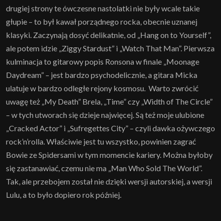
drugiej strony te ówczesne nastolatki nie były wcale takie
głupie – to był kawał porządnego rocka, obecnie uznanej
klasyki. Zaczynają dosyć delikatnie, od „Hang on to Yourself”,
ale potem idzie „Ziggy Stardust” i „Watch That Man”. Pierwsza
kulminacja to gitarowy popis Ronsona w finale „Moonage
Daydream” – jest bardzo psychodelicznie, a gitara Micka
ulatuje w bardzo odległe rejony kosmosu. Warto zwrócić
uwagę też „My Death” Brela, „Time” czy „Width of The Circle”
– w tych utworach się dzieje najwięcej. Są też moje ulubione
„Cracked Actor” i „Sufregettes City” – czyli dawka ożywczego
rock’n’rolla. Właściwie jest tu wszystko, powinien zagrać
Bowie ze Spidersami w tym momencie kariery. Można byłoby
się zastanawiać, czemu nie ma „Man Who Sold The World”.
Tak, ale przebojem został nie dzięki wersji autorskiej, a wersji
Lulu, a to było dopiero rok później.