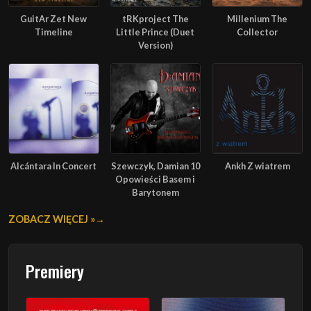
GuitAr Zet New
tRKproject The
Millenium The
Timeline
Little Prince (Duet
Collector
Version)
Alcántara In Concert
Szewczyk, Damian 10
Ankh Z wiatrem
Opowieści Basem i
Barytonem
ZOBACZ WIĘCEJ »
Premiery