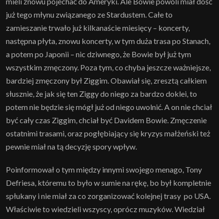
mieli znowu pojechać do Ameryki. Ale Bowie powoli miał dość
już tego młynu związanego ze Stardustem. Całe to
zamieszanie trwało już kilkanaście miesięcy – koncerty,
następna płyta, znowu koncerty, w tym duża trasa po Stanach,
a potem po Japonii – nic dziwnego, że Bowie był już tym
wszystkim zmęczony. Poza tym, co chyba jeszcze ważniejsze,
bardziej zmęczony był Ziggim. Obawiał się, zresztą całkiem
słusznie, że jak się ten Ziggy do niego za bardzo doklei, to
potem nie będzie się mógł już od niego uwolnić. A on nie chciał
być cały czas Ziggim, chciał być Davidem Bowie. Zmęczenie
ostatnimi trasami, oraz pogłębiający się kryzys małżeński też
pewnie miał na tą decyzję spory wpływ.
Poinformował o tym między innymi swojego menago, Tony
Defriesa, któremu to było w sumie na rękę, bo był kompletnie
spłukany i nie miał za co zorganizować kolejnej trasy po USA.
Właściwie to wiedzieli wszyscy, oprócz muzyków. Wiedział