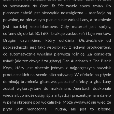
W porównaniu do
Born To Die
zaszło sporo zmian. Po
pierwsze całość jest niezwykle nostalgiczna – aranżacje są
powolne, na pierwszym planie sunie wokal Lany, a brzmienie
jest bardziej retro-bluesowe. Cały materiał jest spójny,
cofamy się do lat 50. i 60., brakuje zaskoczeń i fajerwerków.
Drugim czynnikiem, który odróżnia
Ultraviolence
od
poprzedniczki jest fakt współpracy z jednym producentem,
co automatycznie wyjaśnia pierwszą różnicę. Za konsoletą
usiadł (ale też chwycił za gitary) Dan Auerbach z The Black
Keys, który jest obecnie jednym z najgorętszych nazwisk
producenckich na scenie alternatywnej. W efekcie na płycie
dominują brzmienia gitarowe, „astralne” efekty, a głos Lany
został wykorzystany do maksimum. Auerbach doskonale
wiedział, co może osiągnąć z artystką i prezentuje nam dzieło
w pełni skrojone pod wokalistkę. Może wydawać się więc, że
płyta jest monotonna i nudna, ale jest to błędne,