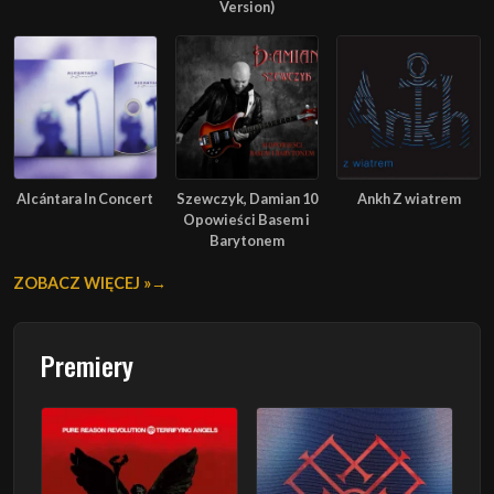
Version)
Alcántara In Concert
Szewczyk, Damian 10
Ankh Z wiatrem
Opowieści Basem i
Barytonem
ZOBACZ WIĘCEJ »
Premiery