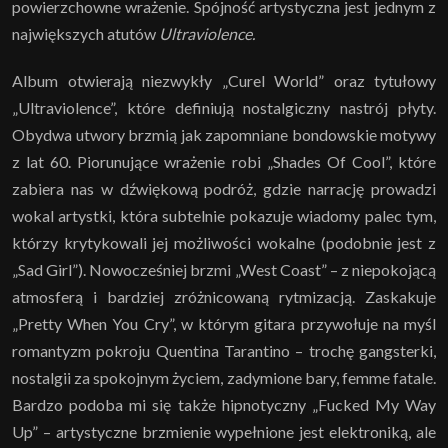
powierzchowne wrażenie. Spójność artystyczna jest jednym z
największych atutów
Ultraviolence.
Album otwierają niezwykły „Curel World” oraz tytułowy
„Ultraviolence”, które definiują nostalgiczny nastrój płyty.
Obydwa utwory brzmią jak zapomniane bondowskie motywy
z lat 60. Piorunujące wrażenie robi „Shades Of Cool”, które
zabiera nas w dźwiękową podróż, gdzie narrację prowadzi
wokal artystki, która subtelnie pokazuje wiadomy palec tym,
którzy krytykowali jej możliwości wokalne (podobnie jest z
„Sad Girl”). Nowocześniej brzmi „West Coast” – z niepokojącą
atmosferą i bardziej zróżnicowaną rytmizacją. Zaskakuje
„Pretty When You Cry”, w którym gitara przywołuje na myśl
romantyzm pokroju Quentina Tarantino – trochę gangsterki,
nostalgii za spokojnym życiem, zadymione bary, femme fatale.
Bardzo podoba mi się także hipnotyczny „Fucked My Way
Up” – artystyczne brzmienie wypełnione jest elektroniką, ale