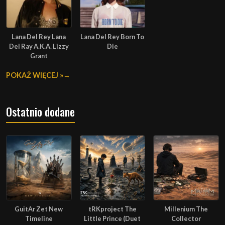
Lana Del Rey Lana
Lana Del Rey Born To
Del Ray A.K.A. Lizzy
Die
Grant
POKAŻ WIĘCEJ »
Ostatnio dodane
GuitAr Zet New
tRKproject The
Millenium The
Timeline
Little Prince (Duet
Collector