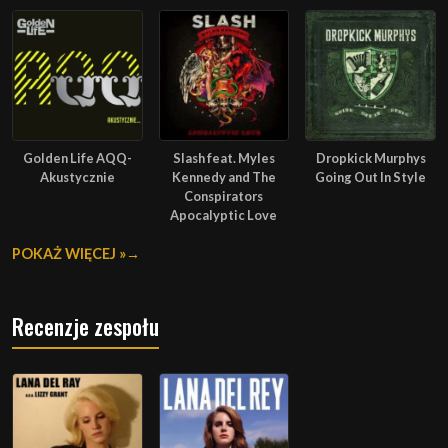
Golden Life AQQ-
Slash feat. Myles
Dropkick Murphys
Akustycznie
Kennedy and The
Going Out In Style
Conspirators
Apocalyptic Love
POKAŻ WIĘCEJ »
Recenzje zespołu