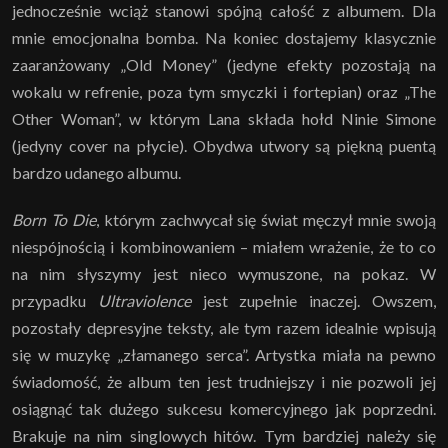
jednocześnie wciąż stanowi spójną całość z albumem. Dla
mnie emocjonalna bomba. Na koniec dostajemy klasycznie
zaaranżowany „Old Money” (jedyne efekty pozostają na
wokalu w refrenie, poza tym smyczki i fortepian) oraz „The
Other Woman”, w którym Lana składa hołd Ninie Simone
(jedyny cover na płycie). Obydwa utwory są piękną puentą
bardzo udanego albumu.
Born To Die
, którym zachwycał się świat męczył mnie swoją
niespójnością i kombinowaniem – miałem wrażenie, że to co
na nim słyszymy jest nieco wymuszone, na pokaz. W
przypadku
Ultraviolence
jest zupełnie inaczej. Owszem,
pozostały depresyjne teksty, ale tym razem idealnie wpisują
się w muzykę „złamanego serca”. Artystka miała na pewno
świadomość, że album ten jest trudniejszy i nie pozwoli jej
osiągnąć tak dużego sukcesu komercyjnego jak poprzedni.
Brakuje na nim singlowych hitów. Tym bardziej należy się