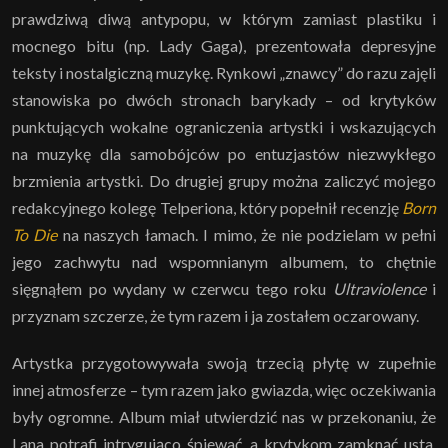
prawdziwą diwą antypopu, w którym zamiast plastiku i
mocnego bitu (np. Lady Gaga), prezentowała depresyjne
teksty i nostalgiczną muzykę. Rynkowi „znawcy” do razu zajęli
stanowiska po dwóch stronach barykady – od krytyków
punktujących wokalne ograniczenia artystki i wskazujących
na muzykę dla samobójców po entuzjastów niezwykłego
brzmienia artystki. Do drugiej grupy można zaliczyć mojego
redakcyjnego kolegę Telperiona, który popełnił recenzję
Born
To Die
na naszych łamach. I mimo, że nie podzielam w pełni
jego zachwytu nad wspomnianym albumem, to chętnie
sięgnąłem po wydany w czerwcu tego roku
Ultraviolence
i
przyznam szczerze, że tym razem i ja zostałem oczarowany.
Artystka przygotowywała swoją trzecią płytę w zupełnie
innej atmosferze – tym razem jako gwiazda, więc oczekiwania
były ogromne. Album miał utwierdzić nas w przekonaniu, że
Lana potrafi intrygująco śpiewać, a krytykom zamknąć usta.