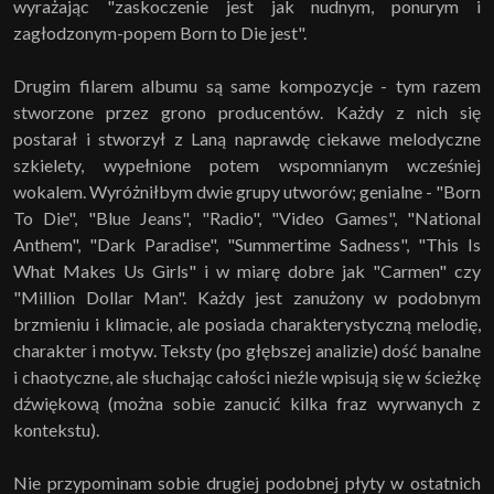
wyrażając "zaskoczenie jest jak nudnym, ponurym i
zagłodzonym-popem Born to Die jest".
Drugim filarem albumu są same kompozycje - tym razem
stworzone przez grono producentów. Każdy z nich się
postarał i stworzył z Laną naprawdę ciekawe melodyczne
szkielety, wypełnione potem wspomnianym wcześniej
wokalem. Wyróżniłbym dwie grupy utworów; genialne - "Born
To Die", "Blue Jeans", "Radio", "Video Games", "National
Anthem", "Dark Paradise", "Summertime Sadness", "This Is
What Makes Us Girls" i w miarę dobre jak "Carmen" czy
"Million Dollar Man". Każdy jest zanużony w podobnym
brzmieniu i klimacie, ale posiada charakterystyczną melodię,
charakter i motyw. Teksty (po głębszej analizie) dość banalne
i chaotyczne, ale słuchając całości nieźle wpisują się w ścieżkę
dźwiękową (można sobie zanucić kilka fraz wyrwanych z
kontekstu).
Nie przypominam sobie drugiej podobnej płyty w ostatnich