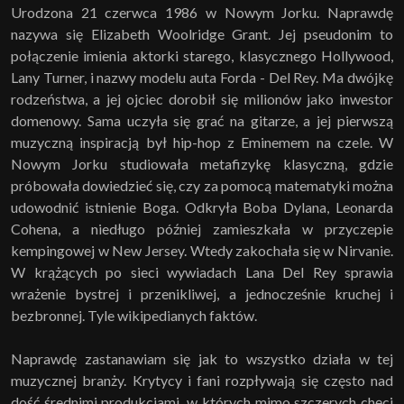
Urodzona 21 czerwca 1986 w Nowym Jorku. Naprawdę
nazywa się Elizabeth Woolridge Grant. Jej pseudonim to
połączenie imienia aktorki starego, klasycznego Hollywood,
Lany Turner, i nazwy modelu auta Forda - Del Rey. Ma dwójkę
rodzeństwa, a jej ojciec dorobił się milionów jako inwestor
domenowy. Sama uczyła się grać na gitarze, a jej pierwszą
muzyczną inspiracją był hip-hop z Eminemem na czele. W
Nowym Jorku studiowała metafizykę klasyczną, gdzie
próbowała dowiedzieć się, czy za pomocą matematyki można
udowodnić istnienie Boga. Odkryła Boba Dylana, Leonarda
Cohena, a niedługo później zamieszkała w przyczepie
kempingowej w New Jersey. Wtedy zakochała się w Nirvanie.
W krążących po sieci wywiadach Lana Del Rey sprawia
wrażenie bystrej i przenikliwej, a jednocześnie kruchej i
bezbronnej. Tyle wikipedianych faktów.
Naprawdę zastanawiam się jak to wszystko działa w tej
muzycznej branży. Krytycy i fani rozpływają się często nad
dość średnimi produkcjami, w których mimo szczerych chęci