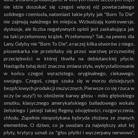
nie idzie doszukać się czegoś więcej niż powtarzalnego
solidnego rzemiosła, natomiast takie płyty jak "Born To Die"
nie zajmują należnego im miejsca. Wzbudzają kontrowersje,
dyskusje, ale liczba negatywnych opinii jest zaskakująca jak
na taki przełomowy krążek. Przełomowy? Tak, na pewno dla
Lany. Gdyby nie "Born To Die", a raczej kilka utworów z niego,
piosenkarka nie przebiłaby się przez warstwę przyzwoitej
przeciętności w której tkwiła na debiutanckiej płycie.
Nastąpiła tutaj dość znaczna zmiana stylu, wykrystalizowanie
w końcu czegoś wyrazistego, oryginalnego, ciekawego,
swojego. Czegoś, czego szuka się w morzu dzisiejszych
bezpłciowych produkcji muzycznych. Pierwsze co się rzuca w
oczy (w uszy?) to obniżenie barwy głosu - miks głębokiego
smutku, klasycznego amerykańskiego balladowego wokalu
żeńskiego i jakiejś takiej flegmy, obojętności, rozgoryczenia,
chłodu. Zupełnie niespotykana hybryda złożona ze znanych
elementów. O dziwo, co ja uważam za największy atut tej
płyty, krytycy uznali za "głos płytki i wyczerpany nerwowo",