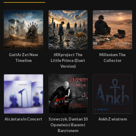
GuitAr Zet New
tRKproject The
Millenium The
Timeline
Little Prince (Duet
Collector
Version)
Alcántara In Concert
Szewczyk, Damian 10
Ankh Z wiatrem
Opowieści Basem i
Barytonem