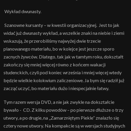
Wykład dwunasty.
Szanowne kursanty – w kwestii organizacyjnej. Jest to jak
widać już dwunasty wykład, a wszelkie znaki na niebie i ziemi
wskazują, że przerobiliśmy najwyżej dwie trzecie
planowanego materiału, bo w kolejce jest jeszcze sporo
zacnych żywców. Dlatego, tak jak w tamtym roku, dokształt
zakończy się mniej więcej równo z końcem wakacji
studenckich, czyli pod koniec września i mniej więcej wtedy
będzie wielkie kolokwium zaliczeniowe. Ja bym się radził już
zacząć uczyć, bo materiału dużo i niespecjalnie łatwy.
Tym razem wersja DVD, a nie jak zwykle na dokształcie
bywało - CD. Z kilku powodów – po pierwsze dłuższe o trzy
utwory, a po drugie, na „Zamarzniętym Piekle” znalazło się
cztery nowe utwory. Na kompakcie są w wersjach studyjnych