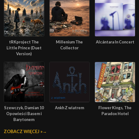
tRKproject The
Millenium The
Alcántara In Concert
Little Prince (Duet
Collector
Version)
Szewczyk, Damian 10
Ankh Z wiatrem
Flower Kings, The
Opowieści Basem i
Paradox Hotel
Barytonem
ZOBACZ WIĘCEJ »