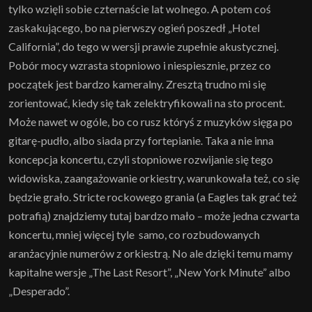
tylko wzięli sobie czternaście lat wolnego. A potem coś
zaskakującego, bo na pierwszy ogień poszedł „Hotel
California”, do tego w wersji prawie zupełnie akustycznej.
Pobór mocy wzrasta stopniowo i niespiesznie, przez co
początek jest bardzo kameralny. Zresztą trudno mi się
zorientować, kiedy się tak zelektryfikowali na sto procent.
Może nawet w ogóle, bo co rusz któryś z muzyków sięga po
gitarę-pudło, albo siada przy fortepianie. Taka a nie inna
koncepcja koncertu, czyli stopniowe rozwijanie się tego
widowiska, zaangażowanie orkiestry, warunkowała też, co się
będzie grało. Stricte rockowego grania (a Eagles tak grać też
potrafią) znajdziemy tutaj bardzo mało – może jedna czwarta
koncertu, mniej więcej tyle samo, co rozbudowanych
aranżacyjnie numerów z orkiestrą. No ale dzięki temu mamy
kapitalne wersje „The Last Resort”, „New York Minute” albo
„Desperado”.