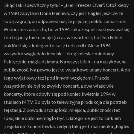
Skąd taki specyficzny tytuł – „Hell Freezes Over”. Otóż kiedy
w 1980 zapytano Dona Henleya, czy jest Eagles jeszcze ze
sobą zagrają, on odpowiedział, że prędzej piekło zamarznie.
Widocznie zamarzło, bo w 1994 roku zespół reaktywował się
i do tej pory funkcjonuje (teraz w kwartecie, bo Don Felder
pokłócił się z kolegami o kasę i odszedł). Ale w 1994
wszystko wyglądało idealnie – drugi miesiąc miodowy.
Faktycznie, magia działała. Na wszystkich – na muzyków, na
publiczność. Na pewno jest to wyjątkowo udany koncert. A do
tego wyjątkowy też i pod innymi względami. Przede
wszystkim nie był to zwykły koncert, a dwa właściwie
koncerty, które odbyły się pod koniec kwietnia 1994 w
studiach MTV. Bo była to telewizyjna produkcja dla potrzeb
tej stacji. Z powodu szczupłości miejsca, publiczności też
specjalnie dużo nie mogło być. Dlatego nie jest to całkiem
„regularna” koncertówka. Jedyną taką jest marnieńka „Eagles