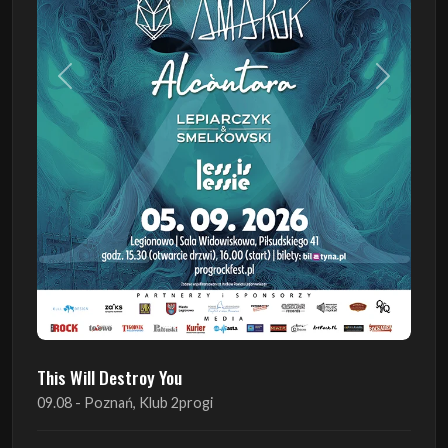
Poprzedni
Następn
This Will Destroy You
09.08 - Poznań, Klub 2progi
INO-ROCK FESTIVAL
29.08 - Inowrocław, Plac Imprez, ul. Wierzbińskiego 9