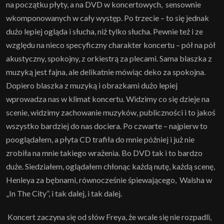
na początku płyty, a na DVD w koncertowych, sensownie
wkomponowanych w cały występ. Po trzecie – to się jednak
dużo lepiej ogląda i słucha, niż tylko słucha. Pewnie też i ze
względu na nieco specyficzny charakter koncertu – pół na pół
akustyczny, spokojny, z orkiestrą za plecami. Sama blaszka z
muzyką jest fajna, ale delikatnie mówiąc deko za spokojna.
Dopiero blaszka z muzyką i obrazkami dużo lepiej
wprowadza nas w klimat koncertu. Widzimy co się dzieje na
scenie, widzimy zachowanie muzyków, publiczności i to jakoś
wszystko bardziej do nas dociera. Po czwarte – najpierw to
pooglądałem, a płyta CD trafiła do mnie później i już nie
zrobiła na mnie takiego wrażenia. Bo DVD tak i to bardzo
duże. Siedziałem, oglądałem chłonąc każdą nutę, każdą scenę,
Henleya za bębnami, równocześnie śpiewającego, Walsha w
„In The City”, i tak dalej, i tak dalej.
Koncert zaczyna się od słów Freya, że wcale się nie rozpadli,