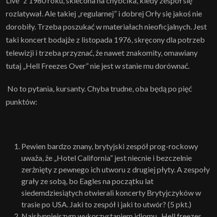
Live” z 1980 roku, sklecona na chybcika, kiedy zespół się
rozlatywał. Ale takiej „regularnej” i dobrej Orły się jakoś nie
dorobiły. Trzeba poszukać w materiałach nieoficjalnych. Jest
taki koncert bodajże z listopada 1976, skręcony dla potrzeb
telewizji i trzeba przyznać, że nawet znakomity, omawiany
tutaj „Hell Freezes Over” nie jest w stanie mu dorównać.
No to pytania, kursanty. Chyba trudne, oba będą po pięć
punktów:
Pewien bardzo znany, brytyjski zespół prog-rockowy
uważa, że „Hotel California” jest niecnie i bezczelnie
zerżnięty z pewnego ich utworu z drugiej płyty. A zespoły
grały ze sobą, bo Eagles na początku lat
siedemdziesiątych otwierali koncerty Brytyjczyków w
trasie po USA. Jaki to zespół i jaki to utwór? (5 pkt.)
Najsłynniejszym wykorzystaniem idiomu „Hell freezes