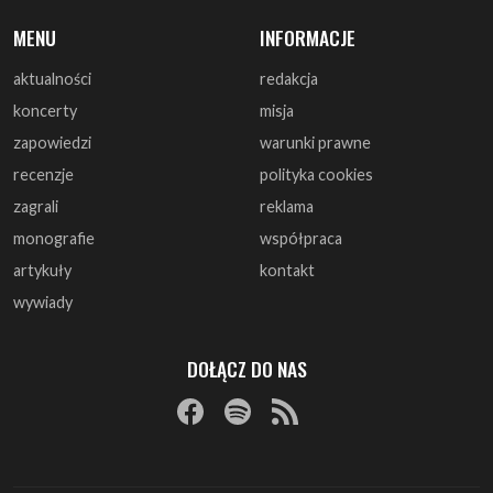
aktualności
redakcja
koncerty
misja
zapowiedzi
warunki prawne
recenzje
polityka cookies
zagrali
reklama
monografie
współpraca
artykuły
kontakt
wywiady
DOŁĄCZ DO NAS
© 1997 - 2025 ArtRock.pl - Wszelkie prawa zastrzeżone.