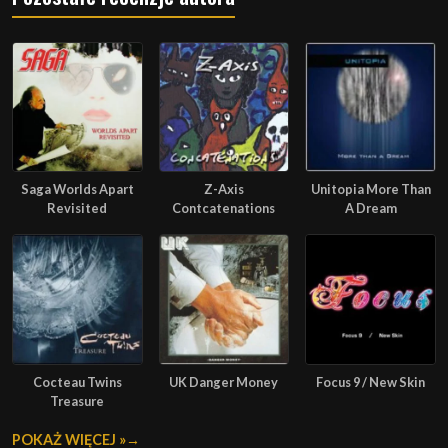
Saga Worlds Apart
Z-Axis
Unitopia More Than
Revisited
Contcatenations
A Dream
Cocteau Twins
UK Danger Money
Focus 9 / New Skin
Treasure
POKAŻ WIĘCEJ »