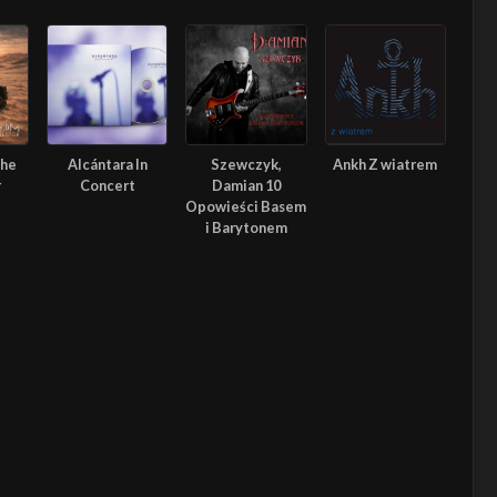
The
Alcántara In
Szewczyk,
Ankh Z wiatrem
r
Concert
Damian 10
Opowieści Basem
i Barytonem