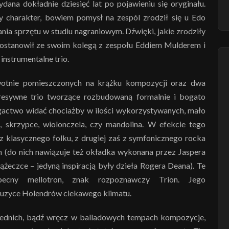
ana dokładnie dziesięć lat po pojawieniu się oryginału.
 charakter, bowiem pomysł na zespól zrodził się u Edo
ia sprzętu w studiu nagraniowym. Dźwięki, jakie zrodziły
 postanowił ze swoim kolegą z zespołu Eddiem Mulderem i
nstrumentalne trio.
rwotnie pomieszczonych na krążku kompozycji oraz dwa
resywne trio tworzące rozbudowaną formalnie i bogato
actwo widać chociażby w ilości wykorzystywanych, mało
j, skrzypce, wiolonczela, czy mandolina. W efekcie tego
z klasycznego folku, z drugiej zaś z symfonicznego rocka
m (do nich nawiązuje też okładka wykonana przez Jaspera
ążeczce – jedyną inspiracją były dzieła Rogera Deana). Te
obecny mellotron, znak rozpoznawczy Trion. Jego
muzyce Holendrów ciekawego klimatu.
rednich, bądź wręcz w balladowych tempach kompozycje,