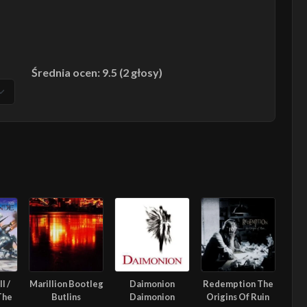
Średnia ocen: 9.5 (2 głosy)
l /
Marillion Bootleg
Daimonion
Redemption The
The
Butlins
Daimonion
Origins Of Ruin