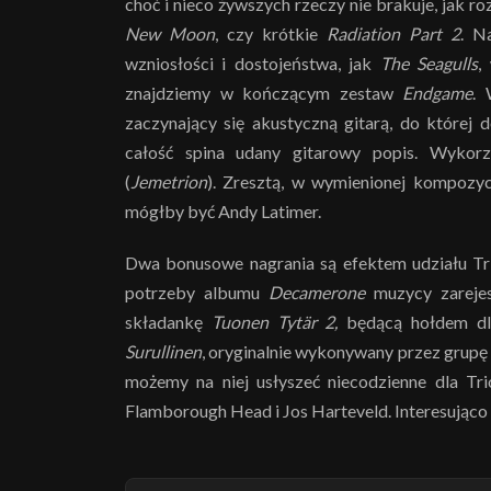
choć i nieco żywszych rzeczy nie brakuje, jak 
New Moon
, czy krótkie
Radiation Part 2
. N
wzniosłości i dostojeństwa, jak
The Seagulls
,
znajdziemy w kończącym zestaw
Endgame
. 
zaczynający się akustyczną gitarą, do której 
całość spina udany gitarowy popis. Wykorz
(
Jemetrion
). Zresztą, w wymienionej kompozyc
mógłby być Andy Latimer.
Dwa bonusowe nagrania są efektem udziału Tri
potrzeby albumu
Decamerone
muzycy zareje
składankę
Tuonen Tytär 2,
będącą hołdem dla
Surullinen
, oryginalnie wykonywany przez grupę 
możemy na niej usłyszeć niecodzienne dla T
Flamborough Head i Jos Harteveld. Interesując