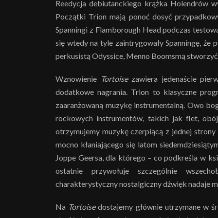
Reedycja debiutanckiego krążka Holendrów wyd
Początki Trion mają ponoć dosyć przypadkowy
Spanningi z Flamborough Head podczas testowan
się wtedy na tyle zaintrygowały Spanningę, że
perkusistą Odyssice, Menno Boomsmą stworzyć i
Wznowienie
Tortoise
zawiera jedenaście pie
dodatkowe nagrania. Trion to klasyczne prog
zaaranżowaną muzykę instrumentalną. Owo bog
rockowych instrumentów, takich jak flet, obó
otrzymujemy muzykę czerpiącą z jednej strony 
mocno kłaniającego się latom siedemdziesiąty
Joppe Geersa, dla którego – co podkreśla w ksi
ostatnie przywołuje szczególnie wszech
charakterystyczny nostalgiczny dźwięk nadaje 
Na
Tortoise
dostajemy głównie utrzymane w ś