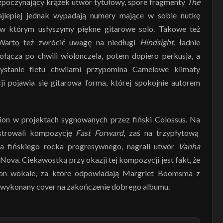
rozpoczynający krążek utwór tytułowy, spore fragmenty
The
ajlepiej jednak wypadają numery mające w sobie nutkę
 w którym usłyszymy piękne gitarowe solo. Takowe też
Warto też zwrócić uwagę na niedługi
Hindsight
, ładnie
dołącza po chwili wiolonczela, potem dopiero perkusja, a
ystanie fletu chwilami przypomina Camelowe klimaty
ji pojawia się gitarowa forma, której spokojnie autorem
on w projektach sygnowanych przez fiński Colossus. Na
strowali kompozycję
Fast Forward
, zaś na trzypłytową
 fińskiego rocka progresywnego, nagrali utwór
Vanha
Nova. Ciekawostką przy okazji tej kompozycji jest fakt, że
rion wokale, za które odpowiadają Margriet Boomsma z
o wykonany cover na zakończenie dobrego albumu.