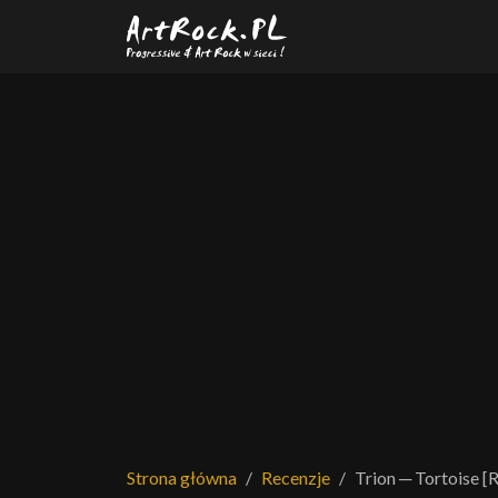
Przejdź do treści głównej
Strona główna
Recenzje
Trion ─ Tortoise [