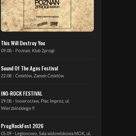
This Will Destroy You
09.08 - Poznań, Klub 2progi
Sound Of The Ages Festival
22.08 - Ćmielów, Zamek Ćmielów
INO-ROCK FESTIVAL
29.08 - Inowrocław, Plac Imprez, ul.
Wierzbińskiego 9
ProgRockFest 2026
05.09 - Legionowo, Sala widowiskowa MOK, ul.
Piłsudskiego 41
Antimatter + Sleeping Pulse