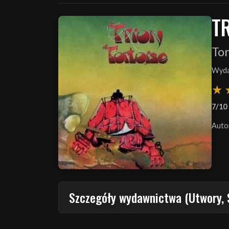
T
Tor
Wyda
7/10
Auto
Szczegóły wydawnictwa (Utwory, 