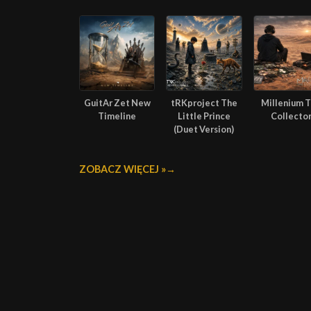
GuitAr Zet New
tRKproject The
Millenium 
Timeline
Little Prince
Collecto
(Duet Version)
ZOBACZ WIĘCEJ »