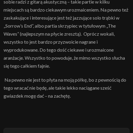
sobie radzi z gitarą akustyczną – takie partie w kilku
miejscach są bardzo ciekawym urozmaiceniem. Na pewno też
zaskakujące i interesujące jest też jazzujące solo trąbki w
„Sorrow’s End”, albo partia skrzypiec w tytułowym „The
Waves” (najlepszym na płycie zresztą). Oprócz wokali,
wszystko to jest bardzo przyzwoicie nagrane i
wyprodukowane. Do tego dość ciekawe i urozmaicone
aranżacje. Wszystko to powoduje, że mimo wszystko słucha
się tego całkiem fajnie.
Na pewno nie jest to płyta na moją półkę, bo z pewnością do
tego wracać nie będę, ale takie lekko naciągane sześć
gwiazdek mogę dać – na zachętę.