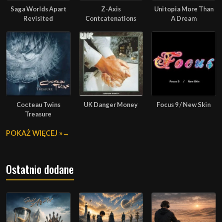
Saga Worlds Apart
Z-Axis
Unitopia More Than
Revisited
Contcatenations
A Dream
Cocteau Twins
UK Danger Money
Focus 9 / New Skin
Treasure
POKAŻ WIĘCEJ »
Ostatnio dodane