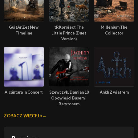
GuitAr Zet New
tRKproject The
Millenium The
Timeline
Little Prince (Duet
Collector
Version)
Alcántara In Concert
Szewczyk, Damian 10
Ankh Z wiatrem
Opowieści Basem i
Barytonem
ZOBACZ WIĘCEJ »