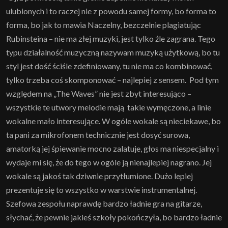
ulubionych i to raczej nie z powodu samej formy, bo forma to
forma, bo jak to mawia Naczelny, bezczelnie plagiatując
Rubinsteina – nie ma złej muzyki, jest tylko źle zagrana. Tego
typu działalność muzyczną nazywam muzyką użytkową, bo tu
styl jest dość ściśle zdefiniowany, tu nie ma co kombinować,
tylko trzeba coś skomponować – najlepiej z sensem. Pod tym
względem na „The Waves” nie jest zbyt interesująco –
wszystkie te utwory melodie mają takie wymęczone, a linie
wokalne mało interesujące. W ogóle wokale są nieciekawe, bo
ta pani za mikrofonem technicznie jest dosyć surowa,
amatorką jej śpiewanie mocno zalatuje, głos ma niespecjalny i
wydaje mi się, że do tego w ogóle ją nienajlepiej nagrano. Jej
wokale są jakoś tak dziwnie przytłumione. Dużo lepiej
prezentuje się to wszystko w warstwie instrumentalnej.
Szefowa zespołu naprawdę bardzo ładnie gra na gitarze,
słychać, że pewnie jakieś szkoły pokończyła, bo bardzo ładnie