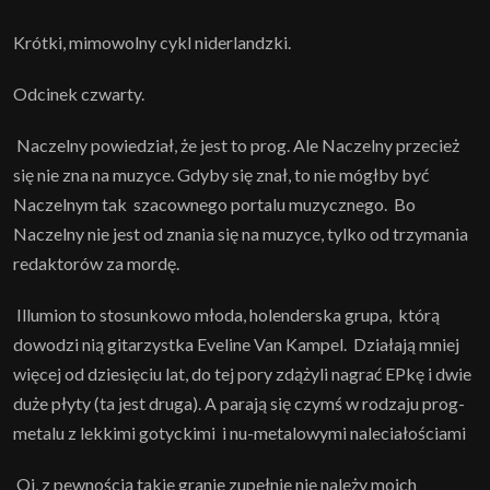
Krótki, mimowolny cykl niderlandzki.
Odcinek czwarty.
Naczelny powiedział, że jest to prog. Ale Naczelny przecież
się nie zna na muzyce. Gdyby się znał, to nie mógłby być
Naczelnym tak szacownego portalu muzycznego. Bo
Naczelny nie jest od znania się na muzyce, tylko od trzymania
redaktorów za mordę.
Illumion to stosunkowo młoda, holenderska grupa, którą
dowodzi nią gitarzystka Eveline Van Kampel. Działają mniej
więcej od dziesięciu lat, do tej pory zdążyli nagrać EPkę i dwie
duże płyty (ta jest druga). A parają się czymś w rodzaju prog-
metalu z lekkimi gotyckimi i nu-metalowymi naleciałościami
Oj, z pewnością takie granie zupełnie nie należy moich