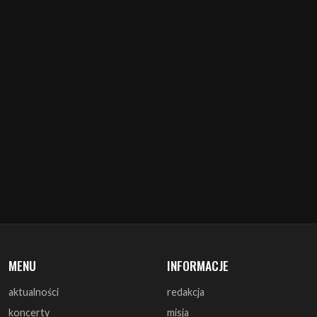
MENU
INFORMACJE
aktualności
redakcja
koncerty
misja
zapowiedzi
warunki prawne
recenzje
polityka cookies
zagrali
reklama